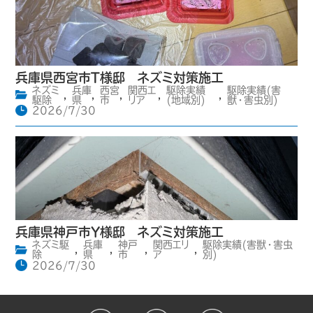
兵庫県西宮市T様邸 ネズミ対策施工
ネズミ
兵庫
西宮
関西エ
駆除実績
駆除実績(害
,
,
,
,
,
駆除
県
市
リア
(地域別)
獣・害虫別)
2026/7/30
兵庫県神戸市Y様邸 ネズミ対策施工
ネズミ駆
兵庫
神戸
関西エリ
駆除実績(害獣・害虫
,
,
,
,
除
県
市
ア
別)
2026/7/30