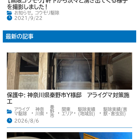
【無限コウモリ】軒下から次々と湧き出てくる様子
を撮影しました！
お知らせ
,
コウモリ駆除
2021/9/22
最新の記事
保護中: 神奈川県秦野市Y様邸 アライグマ対策施
工
秦
アライグ
神奈
関東
駆除実績
駆除実績(害
,
,
野
,
,
,
マ駆除
川県
エリア
(地域別)
獣・害虫別)
市
2026/8/6