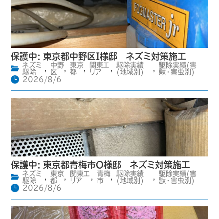
保護中: 東京都中野区I様邸 ネズミ対策施工
ネズミ
中野
東京
関東エ
駆除実績
駆除実績(害
,
,
,
,
,
駆除
区
都
リア
(地域別)
獣・害虫別)
2026/8/6
保護中: 東京都青梅市O様邸 ネズミ対策施工
ネズミ
東京
関東エ
青梅
駆除実績
駆除実績(害
,
,
,
,
,
駆除
都
リア
市
(地域別)
獣・害虫別)
2026/8/6