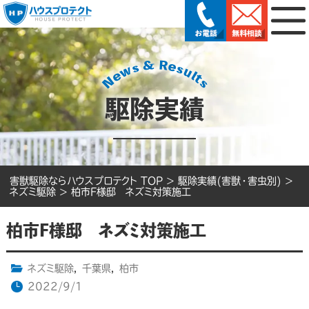
駆除実績
害獣駆除ならハウスプロテクト TOP
>
駆除実績(害獣・害虫別)
>
ネズミ駆除
>
柏市F様邸 ネズミ対策施工
柏市F様邸 ネズミ対策施工
ネズミ駆除
,
千葉県
,
柏市
2022/9/1