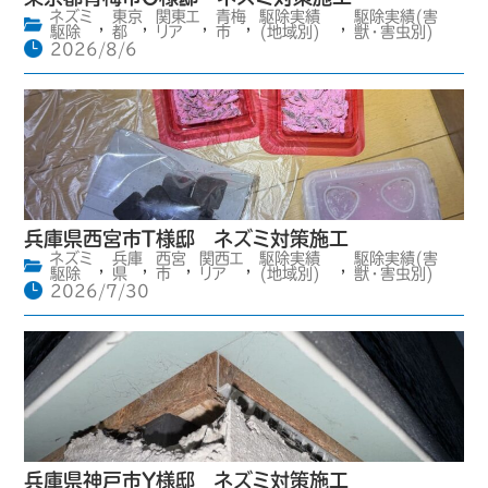
ネズミ
東京
関東エ
青梅
駆除実績
駆除実績(害
,
,
,
,
,
駆除
都
リア
市
(地域別)
獣・害虫別)
2026/8/6
兵庫県西宮市T様邸 ネズミ対策施工
ネズミ
兵庫
西宮
関西エ
駆除実績
駆除実績(害
,
,
,
,
,
駆除
県
市
リア
(地域別)
獣・害虫別)
2026/7/30
兵庫県神戸市Y様邸 ネズミ対策施工