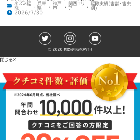
ネズミ駆
兵庫
神戸
関西エリ
駆除実績(害獣・害虫
,
,
,
,
除
県
市
ア
別)
2026/7/30
©️ 2020 株式会社GROWTH
閉じる×