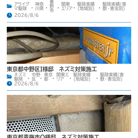
秦
アライグ
神奈
関東
駆除実績
駆除実績(害
,
,
野
,
,
,
マ駆除
川県
エリア
(地域別)
獣・害虫別)
市
2026/8/6
東京都中野区I様邸 ネズミ対策施工
ネズミ
中野
東京
関東エ
駆除実績
駆除実績(害
,
,
,
,
,
駆除
区
都
リア
(地域別)
獣・害虫別)
2026/8/6
東京都青梅市O様邸 ネズミ対策施工