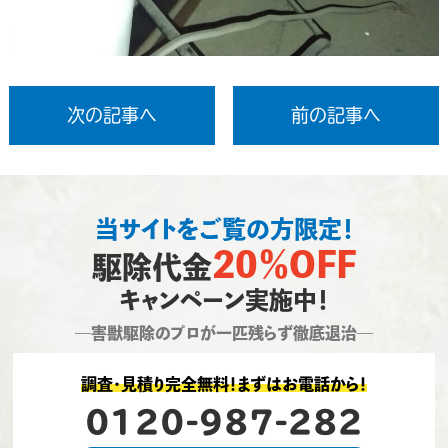
次の記事へ
前の記事へ
当サイトをご覧の方限定！
20％OFF
駆除代金
キャンペーン実施中！
―害獣駆除のプロが一匹残らず徹底退治―
調査・見積り完全無料！まずはお電話から！
0120-987-282