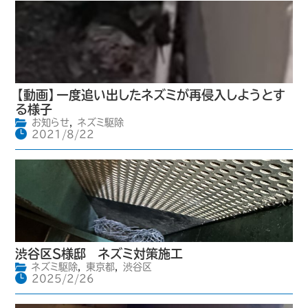
【動画】一度追い出したネズミが再侵入しようとす
る様子
お知らせ
,
ネズミ駆除
2021/8/22
渋谷区S様邸 ネズミ対策施工
ネズミ駆除
,
東京都
,
渋谷区
2025/2/26