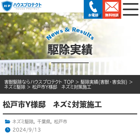
駆除実績
害獣駆除ならハウスプロテクト TOP
>
駆除実績(害獣・害虫別)
>
ネズミ駆除
>
松戸市Y様邸 ネズミ対策施工
松戸市Y様邸 ネズミ対策施工
ネズミ駆除
,
千葉県
,
松戸市
2024/9/13