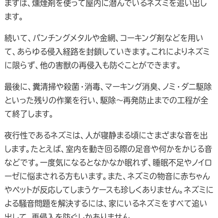
まずは、燻煙剤を使って屋内に潜んでいるネズミを追い出し
ます。
続いて、パンチングメタルや金網、コーキング剤などを用い
て、あらゆる侵入経路を封鎖していきます。これによりネズミ
に限らず、他の害獣の再侵入も防ぐことができます。
最後に、糞清掃や殺菌・消毒、マーキング消臭、ノミ・ダニ駆除
といった残りの作業を行い、駆除～再発防止までの工程が全
て終了します。
夜行性であるネズミは、人が寝静まる頃にさまざまな音を出
します。たとえば、室内を動き回る際の足音や何かをかじる音
などです。一度気になるとなかなか眠れず、睡眠不足やノイロ
ーゼに悩まされる方もいます。また、ネズミの物音に赤ちゃん
やペットが反応してしまうケースも珍しくありません。ネズミに
よる騒音問題を解決するには、家にいるネズミをすべて追い
出して、再侵入を防ぐしかありません。