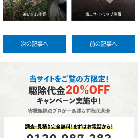
追い出し作業
毒エサ・トラップ設置
次の記事へ
前の記事へ
当サイトをご覧の方限定！
20％OFF
駆除代金
キャンペーン実施中！
―害獣駆除のプロが一匹残らず徹底退治―
調査・見積り完全無料！まずはお電話から！