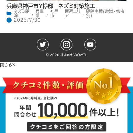
兵庫県神戸市Y様邸 ネズミ対策施工
ネズミ駆
兵庫
神戸
関西エリ
駆除実績(害獣・害虫
,
,
,
,
除
県
市
ア
別)
2026/7/30
©️ 2020 株式会社GROWTH
閉じる×