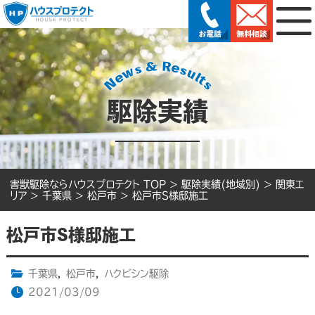
駆除実績
害獣駆除ならハウスプロテクト TOP
>
駆除実績(地域別)
>
関東エ
リア
>
千葉県
>
松戸市
>
松戸市S様邸施工
松戸市S様邸施工
千葉県
,
松戸市
,
ハクビシン駆除
2021/03/09