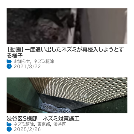
【動画】一度追い出したネズミが再侵入しようとす
る様子
お知らせ
,
ネズミ駆除
2021/8/22
渋谷区S様邸 ネズミ対策施工
ネズミ駆除
,
東京都
,
渋谷区
2025/2/26