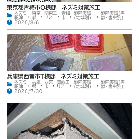
東京都青梅市O様邸 ネズミ対策施工
ネズミ
東京
関東エ
青梅
駆除実績
駆除実績(害
,
,
,
,
,
駆除
都
リア
市
(地域別)
獣・害虫別)
2026/8/6
兵庫県西宮市T様邸 ネズミ対策施工
ネズミ
兵庫
西宮
関西エ
駆除実績
駆除実績(害
,
,
,
,
,
駆除
県
市
リア
(地域別)
獣・害虫別)
2026/7/30