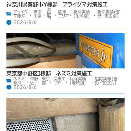
神奈川県秦野市Y様邸 アライグマ対策施工
秦
アライグ
神奈
関東
駆除実績
駆除実績(害
,
,
野
,
,
,
マ駆除
川県
エリア
(地域別)
獣・害虫別)
市
2026/8/6
東京都中野区I様邸 ネズミ対策施工
ネズミ
中野
東京
関東エ
駆除実績
駆除実績(害
,
,
,
,
,
駆除
区
都
リア
(地域別)
獣・害虫別)
2026/8/6