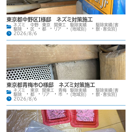
東京都中野区I様邸 ネズミ対策施工
ネズミ
中野
東京
関東エ
駆除実績
駆除実績(害
,
,
,
,
,
駆除
区
都
リア
(地域別)
獣・害虫別)
2026/8/6
東京都青梅市O様邸 ネズミ対策施工
ネズミ
東京
関東エ
青梅
駆除実績
駆除実績(害
,
,
,
,
,
駆除
都
リア
市
(地域別)
獣・害虫別)
2026/8/6