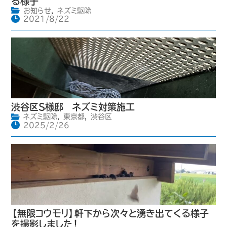
る様子
お知らせ
,
ネズミ駆除
2021/8/22
渋谷区S様邸 ネズミ対策施工
ネズミ駆除
,
東京都
,
渋谷区
2025/2/26
【無限コウモリ】軒下から次々と湧き出てくる様子
を撮影しました！