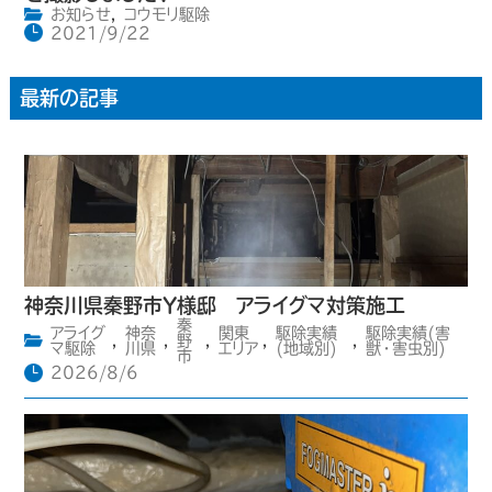
お知らせ
,
コウモリ駆除
2021/9/22
最新の記事
神奈川県秦野市Y様邸 アライグマ対策施工
秦
アライグ
神奈
関東
駆除実績
駆除実績(害
,
,
野
,
,
,
マ駆除
川県
エリア
(地域別)
獣・害虫別)
市
2026/8/6