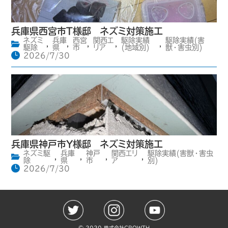
兵庫県西宮市T様邸 ネズミ対策施工
ネズミ
兵庫
西宮
関西エ
駆除実績
駆除実績(害
,
,
,
,
,
駆除
県
市
リア
(地域別)
獣・害虫別)
2026/7/30
兵庫県神戸市Y様邸 ネズミ対策施工
ネズミ駆
兵庫
神戸
関西エリ
駆除実績(害獣・害虫
,
,
,
,
除
県
市
ア
別)
2026/7/30