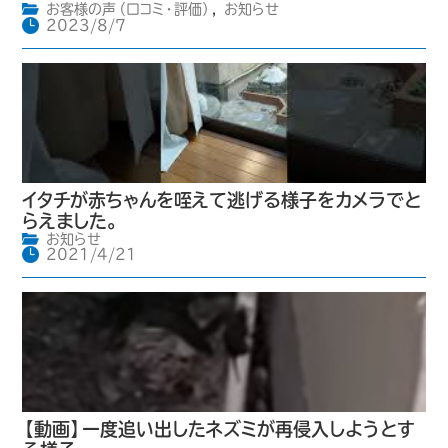
お客様の声（口コミ・評価）
,
お知らせ
2023/8/7
イタチが赤ちゃんを咥えて逃げる様子をカメラでと
らえました。
お知らせ
2021/4/21
【動画】一度追い出したネズミが再侵入しようとす