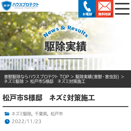
駆除実績
害獣駆除ならハウスプロテクト TOP
>
駆除実績(害獣・害虫別)
>
ネズミ駆除
>
松戸市S様邸 ネズミ対策施工
松戸市S様邸 ネズミ対策施工
ネズミ駆除
,
千葉県
,
松戸市
2022/11/23