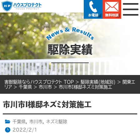
駆除実績
害獣駆除ならハウスプロテクト TOP
>
駆除実績(地域別)
>
関東エ
リア
>
千葉県
>
市川市
>
市川市I様邸ネズミ対策施工
市川市I様邸ネズミ対策施工
千葉県
,
市川市
,
ネズミ駆除
2022/2/1