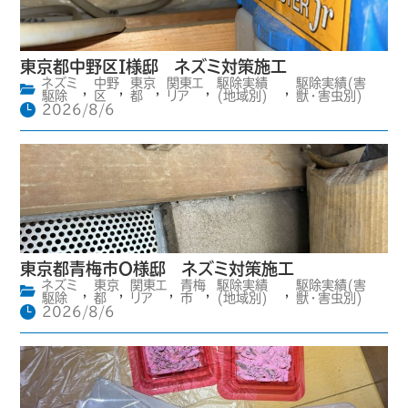
東京都中野区I様邸 ネズミ対策施工
ネズミ
中野
東京
関東エ
駆除実績
駆除実績(害
,
,
,
,
,
駆除
区
都
リア
(地域別)
獣・害虫別)
2026/8/6
東京都青梅市O様邸 ネズミ対策施工
ネズミ
東京
関東エ
青梅
駆除実績
駆除実績(害
,
,
,
,
,
駆除
都
リア
市
(地域別)
獣・害虫別)
2026/8/6