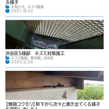
る様子
お知らせ
,
ネズミ駆除
2021/8/22
渋谷区S様邸 ネズミ対策施工
ネズミ駆除
,
東京都
,
渋谷区
2025/2/26
【無限コウモリ】軒下から次々と湧き出てくる様子