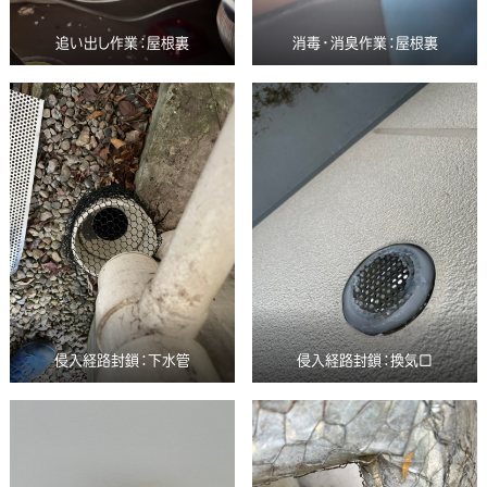
追い出し作業：屋根裏
消毒・消臭作業：屋根裏
侵入経路封鎖：下水管
侵入経路封鎖：換気口