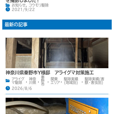
を撮影しました！
お知らせ
,
コウモリ駆除
2021/9/22
最新の記事
神奈川県秦野市Y様邸 アライグマ対策施工
秦
アライグ
神奈
関東
駆除実績
駆除実績(害
,
,
野
,
,
,
マ駆除
川県
エリア
(地域別)
獣・害虫別)
市
2026/8/6