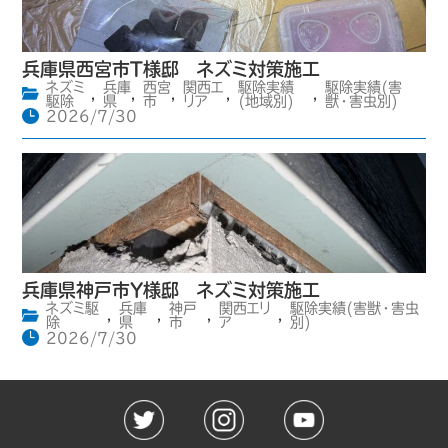
兵庫県西宮市T様邸 ネズミ対策施工
ネズミ
兵庫
西宮
関西エ
駆除実績
駆除実績(害
,
,
,
,
,
駆除
県
市
リア
(地域別)
獣・害虫別)
2026/7/30
兵庫県神戸市Y様邸 ネズミ対策施工
ネズミ駆
兵庫
神戸
関西エリ
駆除実績(害獣・害虫
,
,
,
,
除
県
市
ア
別)
2026/7/30