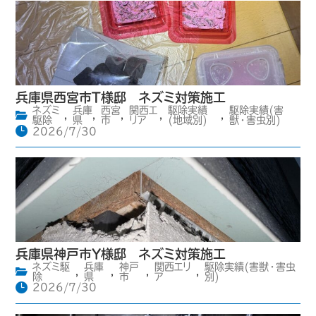
兵庫県西宮市T様邸 ネズミ対策施工
ネズミ
兵庫
西宮
関西エ
駆除実績
駆除実績(害
,
,
,
,
,
駆除
県
市
リア
(地域別)
獣・害虫別)
2026/7/30
兵庫県神戸市Y様邸 ネズミ対策施工
ネズミ駆
兵庫
神戸
関西エリ
駆除実績(害獣・害虫
,
,
,
,
除
県
市
ア
別)
2026/7/30