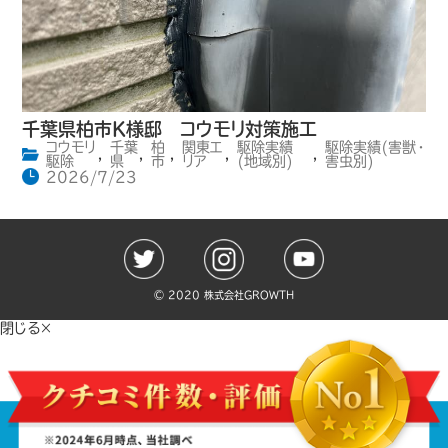
千葉県柏市K様邸 コウモリ対策施工
コウモリ
千葉
柏
関東エ
駆除実績
駆除実績(害獣・
,
,
,
,
,
駆除
県
市
リア
(地域別)
害虫別)
2026/7/23
©️ 2020 株式会社GROWTH
閉じる×