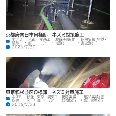
京都府向日市M様邸 ネズミ対策施工
ネズミ
京都
関西エ
駆除実績(地
駆除実績(害獣・
,
,
,
,
駆除
府
リア
域別)
害虫別)
2026/7/30
東京都杉並区O様邸 ネズミ対策施工
ネズミ
杉並
東京
関東エ
駆除実績
駆除実績(害
,
,
,
,
,
駆除
区
都
リア
(地域別)
獣・害虫別)
2026/7/23