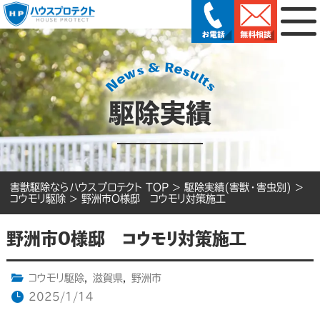
駆除実績
害獣駆除ならハウスプロテクト TOP
>
駆除実績(害獣・害虫別)
>
コウモリ駆除
>
野洲市O様邸 コウモリ対策施工
野洲市O様邸 コウモリ対策施工
コウモリ駆除
,
滋賀県
,
野洲市
2025/1/14