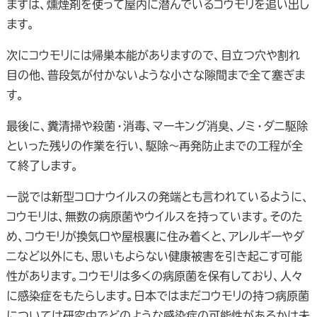
まずは、燻煙剤を使って屋内に潜んでいるコウモリを追い出し
ます。
次にコウモリには帰巣本能がありますので、目立つ穴や割れ
目の他、普段気が付かないような小さな隙間まで全て塞ぎま
す。
最後に、糞清掃や殺菌・消毒、マーキング消臭、ノミ・ダニ駆除
といった残りの作業を行い、駆除～再発防止までの工程が全
て終了します。
一説では新型コロナウイルスの発端とも言われているように、
コウモリは、無数の病原菌やウイルスを持っています。そのた
め、コウモリが換気口や屋根裏に住み着くと、アレルギーやダ
ニなど以外にも、思いもよらない健康被害を引き起こす可能
性があります。コウモリは多くの病原菌を保有しており、人々
に感染症をもたらします。日本ではまだコウモリの持つ病原菌
については研究中でどのような感染症の可能性があるかは未