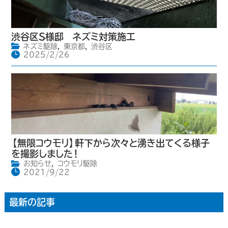
渋谷区S様邸 ネズミ対策施工
ネズミ駆除
,
東京都
,
渋谷区
2025/2/26
【無限コウモリ】軒下から次々と湧き出てくる様子
を撮影しました！
お知らせ
,
コウモリ駆除
2021/9/22
最新の記事