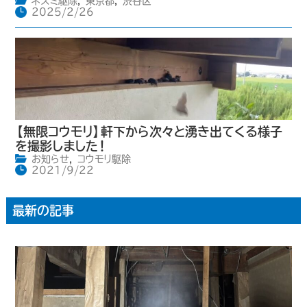
ネズミ駆除
,
東京都
,
渋谷区
2025/2/26
【無限コウモリ】軒下から次々と湧き出てくる様子
を撮影しました！
お知らせ
,
コウモリ駆除
2021/9/22
最新の記事