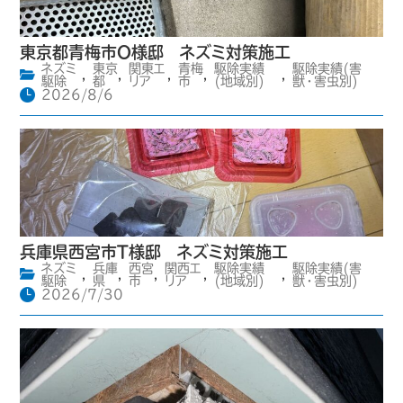
東京都青梅市O様邸 ネズミ対策施工
ネズミ
東京
関東エ
青梅
駆除実績
駆除実績(害
,
,
,
,
,
駆除
都
リア
市
(地域別)
獣・害虫別)
2026/8/6
兵庫県西宮市T様邸 ネズミ対策施工
ネズミ
兵庫
西宮
関西エ
駆除実績
駆除実績(害
,
,
,
,
,
駆除
県
市
リア
(地域別)
獣・害虫別)
2026/7/30