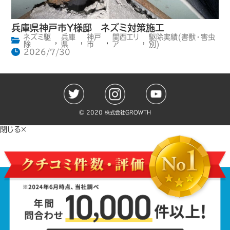
兵庫県神戸市Y様邸 ネズミ対策施工
ネズミ駆
兵庫
神戸
関西エリ
駆除実績(害獣・害虫
,
,
,
,
除
県
市
ア
別)
2026/7/30
©️ 2020 株式会社GROWTH
閉じる×