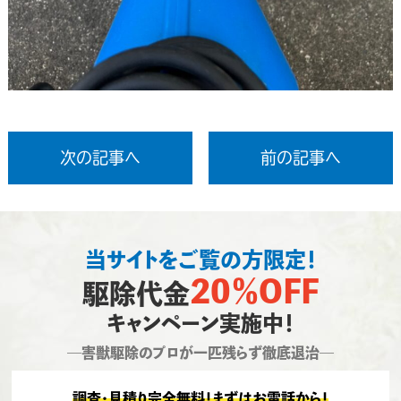
次の記事へ
前の記事へ
当サイトをご覧の方限定！
20％OFF
駆除代金
キャンペーン実施中！
―害獣駆除のプロが一匹残らず徹底退治―
調査・見積り完全無料！まずはお電話から！