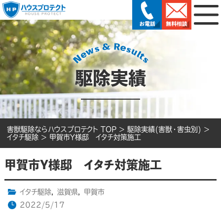
駆除実績
害獣駆除ならハウスプロテクト TOP
>
駆除実績(害獣・害虫別)
>
イタチ駆除
>
甲賀市Y様邸 イタチ対策施工
甲賀市Y様邸 イタチ対策施工
イタチ駆除
,
滋賀県
,
甲賀市
2022/5/17