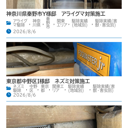
神奈川県秦野市Y様邸 アライグマ対策施工
秦
アライグ
神奈
関東
駆除実績
駆除実績(害
,
,
野
,
,
,
マ駆除
川県
エリア
(地域別)
獣・害虫別)
市
2026/8/6
東京都中野区I様邸 ネズミ対策施工
ネズミ
中野
東京
関東エ
駆除実績
駆除実績(害
,
,
,
,
,
駆除
区
都
リア
(地域別)
獣・害虫別)
2026/8/6