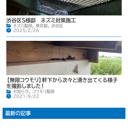
渋谷区S様邸 ネズミ対策施工
ネズミ駆除
,
東京都
,
渋谷区
2025/2/26
【無限コウモリ】軒下から次々と湧き出てくる様子
を撮影しました！
お知らせ
,
コウモリ駆除
2021/9/22
最新の記事