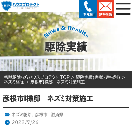
駆除実績
害獣駆除ならハウスプロテクト TOP
>
駆除実績(害獣・害虫別)
>
ネズミ駆除
>
彦根市I様邸 ネズミ対策施工
彦根市I様邸 ネズミ対策施工
ネズミ駆除
,
彦根市
,
滋賀県
2022/7/26