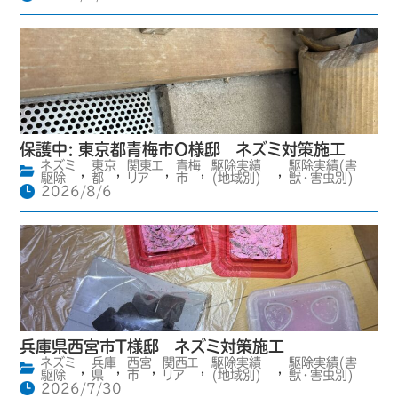
保護中: 東京都青梅市O様邸 ネズミ対策施工
ネズミ
東京
関東エ
青梅
駆除実績
駆除実績(害
,
,
,
,
,
駆除
都
リア
市
(地域別)
獣・害虫別)
2026/8/6
兵庫県西宮市T様邸 ネズミ対策施工
ネズミ
兵庫
西宮
関西エ
駆除実績
駆除実績(害
,
,
,
,
,
駆除
県
市
リア
(地域別)
獣・害虫別)
2026/7/30