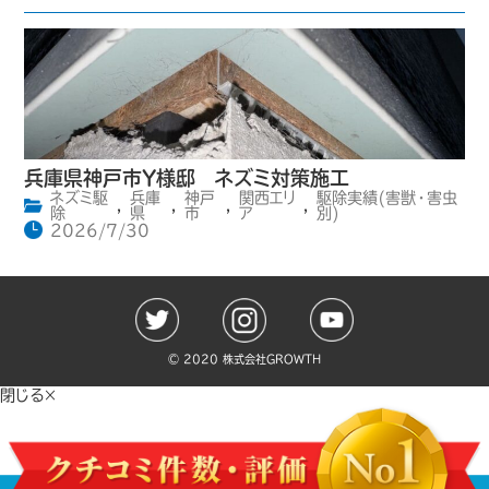
兵庫県神戸市Y様邸 ネズミ対策施工
ネズミ駆
兵庫
神戸
関西エリ
駆除実績(害獣・害虫
,
,
,
,
除
県
市
ア
別)
2026/7/30
©️ 2020 株式会社GROWTH
閉じる×