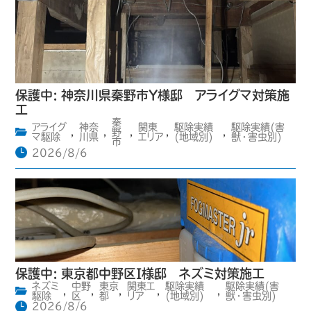
保護中: 神奈川県秦野市Y様邸 アライグマ対策施
工
秦
アライグ
神奈
関東
駆除実績
駆除実績(害
,
,
野
,
,
,
マ駆除
川県
エリア
(地域別)
獣・害虫別)
市
2026/8/6
保護中: 東京都中野区I様邸 ネズミ対策施工
ネズミ
中野
東京
関東エ
駆除実績
駆除実績(害
,
,
,
,
,
駆除
区
都
リア
(地域別)
獣・害虫別)
2026/8/6