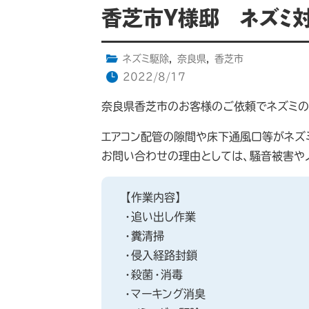
香芝市Y様邸 ネズミ
ネズミ駆除
,
奈良県
,
香芝市
2022/8/17
奈良県香芝市のお客様のご依頼でネズミの
エアコン配管の隙間や床下通風口等がネズ
お問い合わせの理由としては、騒音被害や
【作業内容】
・追い出し作業
・糞清掃
・侵入経路封鎖
・殺菌・消毒
・マーキング消臭