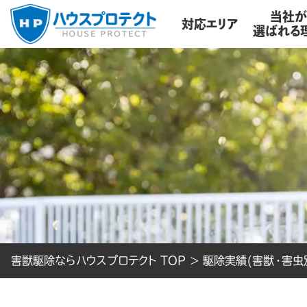
当社
対応エリア
選ばれる
害獣駆除ならハウスプロテクト TOP
>
駆除実績(害獣・害虫