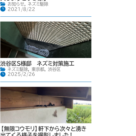
お知らせ
,
ネズミ駆除
2021/8/22
渋谷区S様邸 ネズミ対策施工
ネズミ駆除
,
東京都
,
渋谷区
2025/2/26
【無限コウモリ】軒下から次々と湧き
出てくる様子を撮影しました！