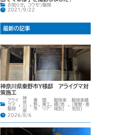
お知らせ
,
コウモリ駆除
2021/9/22
最新の記事
神奈川県秦野市Y様邸 アライグマ対
策施工
神
アライ
秦
関
駆除実
駆除実績
奈
グマ
,
,
野
,
東エ
,
績(地
,
(害獣・害
川
駆除
市
リア
域別)
虫別)
県
2026/8/6