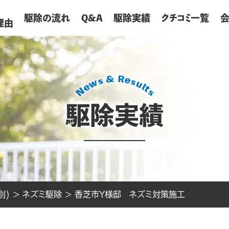
が
駆除の流れ
Q&A
駆除実績
クチコミ一覧
理由
駆除実績
別)
>
ネズミ駆除
>
香芝市Y様邸 ネズミ対策施工