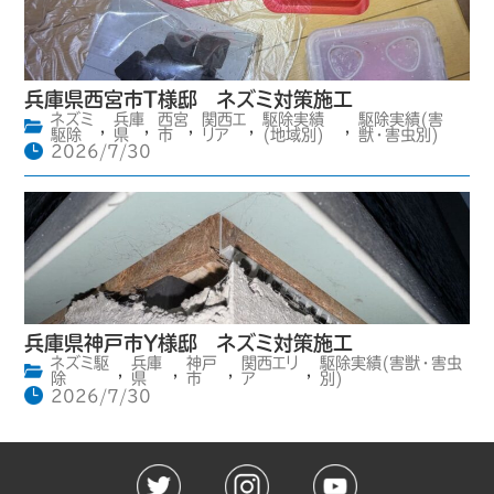
兵庫県西宮市T様邸 ネズミ対策施工
ネズミ
兵庫
西宮
関西エ
駆除実績
駆除実績(害
,
,
,
,
,
駆除
県
市
リア
(地域別)
獣・害虫別)
2026/7/30
兵庫県神戸市Y様邸 ネズミ対策施工
ネズミ駆
兵庫
神戸
関西エリ
駆除実績(害獣・害虫
,
,
,
,
除
県
市
ア
別)
2026/7/30