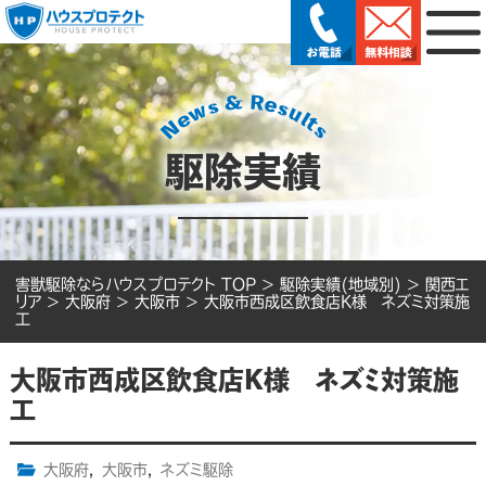
駆除実績
害獣駆除ならハウスプロテクト TOP
>
駆除実績(地域別)
>
関西エ
リア
>
大阪府
>
大阪市
>
大阪市西成区飲食店K様 ネズミ対策施
工
大阪市西成区飲食店K様 ネズミ対策施
工
大阪府
,
大阪市
,
ネズミ駆除