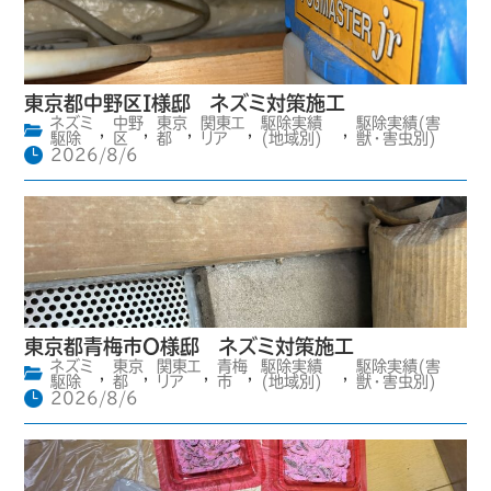
東京都中野区I様邸 ネズミ対策施工
ネズミ
中野
東京
関東エ
駆除実績
駆除実績(害
,
,
,
,
,
駆除
区
都
リア
(地域別)
獣・害虫別)
2026/8/6
東京都青梅市O様邸 ネズミ対策施工
ネズミ
東京
関東エ
青梅
駆除実績
駆除実績(害
,
,
,
,
,
駆除
都
リア
市
(地域別)
獣・害虫別)
2026/8/6