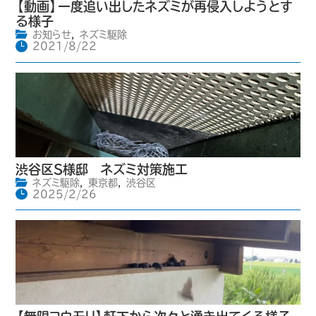
【動画】一度追い出したネズミが再侵入しようとす
る様子
お知らせ
,
ネズミ駆除
2021/8/22
渋谷区S様邸 ネズミ対策施工
ネズミ駆除
,
東京都
,
渋谷区
2025/2/26