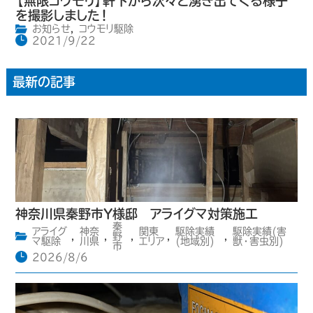
【無限コウモリ】軒下から次々と湧き出てくる様子
を撮影しました！
お知らせ
,
コウモリ駆除
2021/9/22
最新の記事
神奈川県秦野市Y様邸 アライグマ対策施工
秦
アライグ
神奈
関東
駆除実績
駆除実績(害
,
,
野
,
,
,
マ駆除
川県
エリア
(地域別)
獣・害虫別)
市
2026/8/6