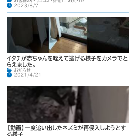
お客様の声（口コミ・評価）
,
お知らせ
2023/8/7
イタチが赤ちゃんを咥えて逃げる様子をカメラでと
らえました。
お知らせ
2021/4/21
【動画】一度追い出したネズミが再侵入しようとす
る様子