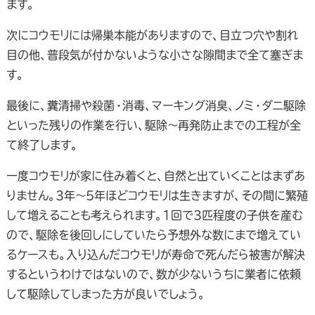
ます。
次にコウモリには帰巣本能がありますので、目立つ穴や割れ
目の他、普段気が付かないような小さな隙間まで全て塞ぎま
す。
最後に、糞清掃や殺菌・消毒、マーキング消臭、ノミ・ダニ駆除
といった残りの作業を行い、駆除～再発防止までの工程が全
て終了します。
一度コウモリが家に住み着くと、自然と出ていくことはまずあ
りません。3年〜5年ほどコウモリは生きますが、その間に繁殖
して増えることも考えられます。1回で3匹程度の子供を産む
ので、駆除を後回しにしていたら予想外な数にまで増えてい
るケースも。入り込んだコウモリが寿命で死んだら被害が解決
するというわけではないので、数が少ないうちに業者に依頼
して駆除してしまった方が良いでしょう。