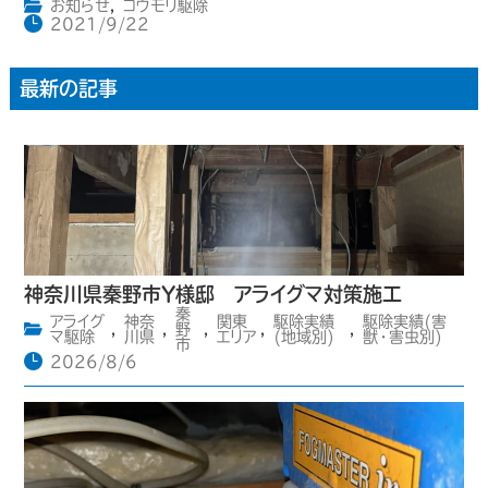
お知らせ
,
コウモリ駆除
2021/9/22
最新の記事
神奈川県秦野市Y様邸 アライグマ対策施工
秦
アライグ
神奈
関東
駆除実績
駆除実績(害
,
,
野
,
,
,
マ駆除
川県
エリア
(地域別)
獣・害虫別)
市
2026/8/6