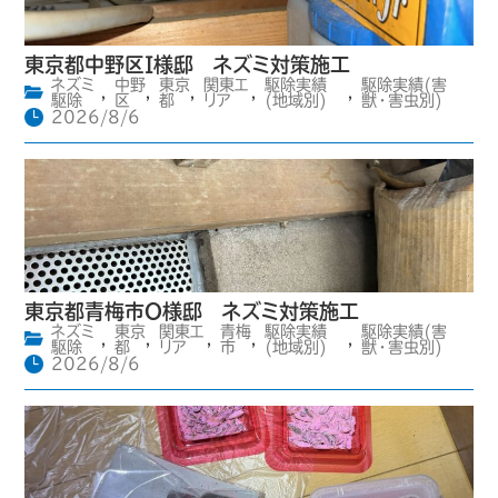
東京都中野区I様邸 ネズミ対策施工
ネズミ
中野
東京
関東エ
駆除実績
駆除実績(害
,
,
,
,
,
駆除
区
都
リア
(地域別)
獣・害虫別)
2026/8/6
東京都青梅市O様邸 ネズミ対策施工
ネズミ
東京
関東エ
青梅
駆除実績
駆除実績(害
,
,
,
,
,
駆除
都
リア
市
(地域別)
獣・害虫別)
2026/8/6