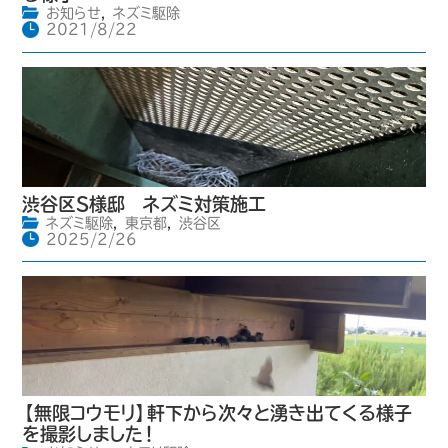
お知らせ
,
ネズミ駆除
2021/8/22
渋谷区S様邸 ネズミ対策施工
ネズミ駆除
,
東京都
,
渋谷区
2025/2/26
【無限コウモリ】軒下から次々と湧き出てくる様子
を撮影しました！