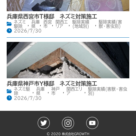
兵庫県西宮市T様邸 ネズミ対策施工
ネズミ
兵庫
西宮
関西エ
駆除実績
駆除実績(害
,
,
,
,
,
駆除
県
市
リア
(地域別)
獣・害虫別)
2026/7/30
兵庫県神戸市Y様邸 ネズミ対策施工
ネズミ駆
兵庫
神戸
関西エリ
駆除実績(害獣・害虫
,
,
,
,
除
県
市
ア
別)
2026/7/30
©️ 2020 株式会社GROWTH