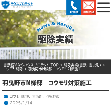
駆除実績
害獣駆除ならハウスプロテクト TOP
>
駆除実績(害獣・害虫別)
>
コウモリ駆除
>
羽曳野市N様邸 コウモリ対策施工
羽曳野市N様邸 コウモリ対策施工
コウモリ駆除
,
大阪府
,
羽曳野市
2025/1/14