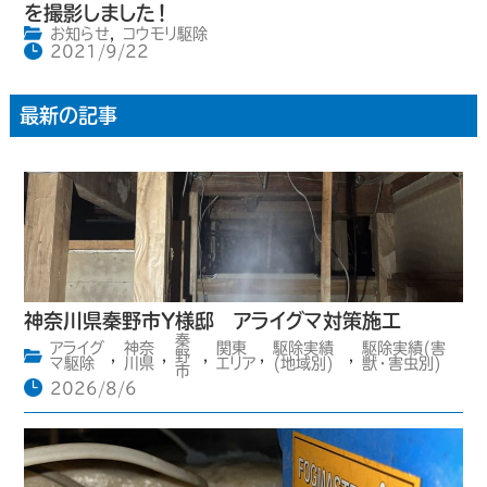
を撮影しました！
お知らせ
,
コウモリ駆除
2021/9/22
最新の記事
神奈川県秦野市Y様邸 アライグマ対策施工
秦
アライグ
神奈
関東
駆除実績
駆除実績(害
,
,
野
,
,
,
マ駆除
川県
エリア
(地域別)
獣・害虫別)
市
2026/8/6