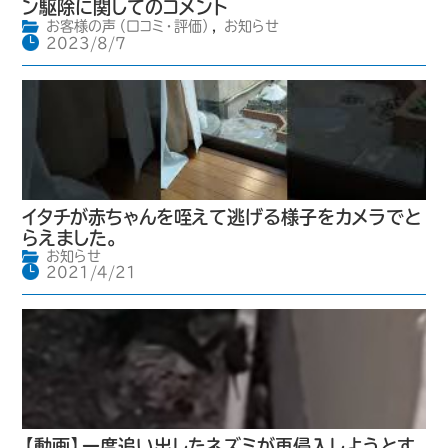
ン駆除に関してのコメント
お客様の声（口コミ・評価）
,
お知らせ
2023/8/7
イタチが赤ちゃんを咥えて逃げる様子をカメラでと
らえました。
お知らせ
2021/4/21
【動画】一度追い出したネズミが再侵入しようとす