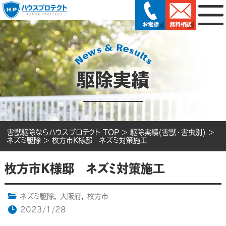
駆除実績
害獣駆除ならハウスプロテクト TOP
>
駆除実績(害獣・害虫別)
>
ネズミ駆除
>
枚方市K様邸 ネズミ対策施工
枚方市K様邸 ネズミ対策施工
ネズミ駆除
,
大阪府
,
枚方市
2023/1/28