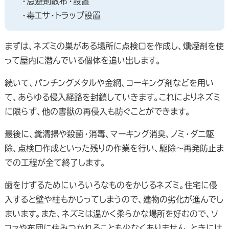
・忌避剤散布・設置
・毒エサ・トラップ設置
まずは、ネズミの巣がある場所に点検口を作成し、燻煙剤を使
って屋内に潜んでいる個体を追い出します。
続いて、パンチングメタルや金網、コーキング剤などを用い
て、あらゆる侵入経路を封鎖していきます。これによりネズミ
に限らず、他の害獣の再侵入も防ぐことができます。
最後に、糞清掃や殺菌・消毒、マーキング消臭、ノミ・ダニ駆
除、点検口作成といった残りの作業を行い、駆除～再発防止ま
での工程が全て終了します。
歯をけずるためにいろいろなものをかじるネズミ。住宅に侵
入すると壁や柱もかじってしまうので、建物の劣化が進んでし
まいます。また、ネズミは温かく柔らかな場所を好むので、ソ
ファや布団に住みつかれることも少なくありません。ときには