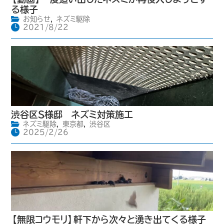
る様子
お知らせ
,
ネズミ駆除
2021/8/22
渋谷区S様邸 ネズミ対策施工
ネズミ駆除
,
東京都
,
渋谷区
2025/2/26
【無限コウモリ】軒下から次々と湧き出てくる様子