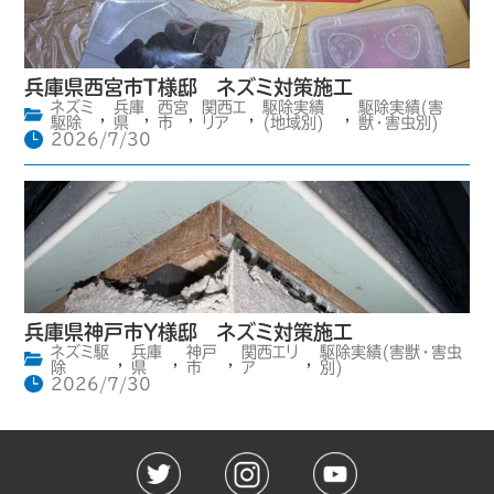
兵庫県西宮市T様邸 ネズミ対策施工
ネズミ
兵庫
西宮
関西エ
駆除実績
駆除実績(害
,
,
,
,
,
駆除
県
市
リア
(地域別)
獣・害虫別)
2026/7/30
兵庫県神戸市Y様邸 ネズミ対策施工
ネズミ駆
兵庫
神戸
関西エリ
駆除実績(害獣・害虫
,
,
,
,
除
県
市
ア
別)
2026/7/30