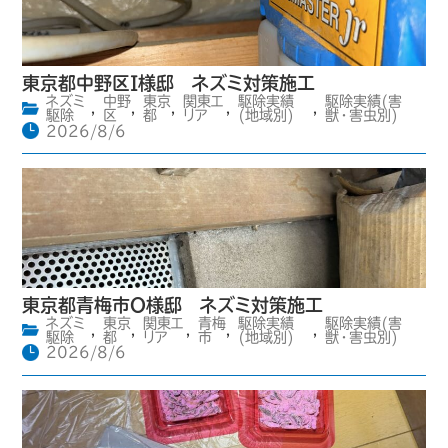
東京都中野区I様邸 ネズミ対策施工
ネズミ
中野
東京
関東エ
駆除実績
駆除実績(害
,
,
,
,
,
駆除
区
都
リア
(地域別)
獣・害虫別)
2026/8/6
東京都青梅市O様邸 ネズミ対策施工
ネズミ
東京
関東エ
青梅
駆除実績
駆除実績(害
,
,
,
,
,
駆除
都
リア
市
(地域別)
獣・害虫別)
2026/8/6