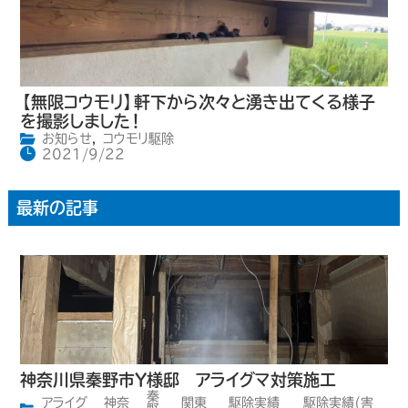
【無限コウモリ】軒下から次々と湧き出てくる様子
を撮影しました！
お知らせ
,
コウモリ駆除
2021/9/22
最新の記事
神奈川県秦野市Y様邸 アライグマ対策施工
秦
アライグ
神奈
関東
駆除実績
駆除実績(害