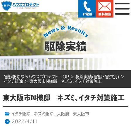
駆除実績
害獣駆除ならハウスプロテクト TOP
>
駆除実績(害獣・害虫別)
>
イタチ駆除
>
東大阪市N様邸 ネズミ、イタチ対策施工
東大阪市N様邸 ネズミ、イタチ対策施工
イタチ駆除
,
ネズミ駆除
,
大阪府
,
東大阪市
2022/4/11