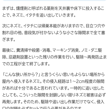
まずは、燻煙剤と呼ばれる薬剤を天井裏や床下に投入するこ
とで、ネズミ、イタチを追い出していきます。
次にネズミ、イタチには帰巣本能がありますので、目立つ穴や
割れ目の他、普段気が付かないような小さな隙間まで全て塞
ぎます。
最後に、糞清掃や殺菌・消毒、マーキング消臭、ノミ・ダニ駆
除、忌避剤設置といった残りの作業を行い、駆除～再発防止ま
での工程が全て終了します。
「こんな狭い所から？」と言うくらい思いもよらない場所から
屋内へ侵入するネズミ。その侵入経路は1～2cm程度の隙間
があれば十分であると言われています。一時的に追い出した
としても、こういった隙間を封鎖しない限りネズミ被害は必ず
再発します。そのため、駆除や追い出し作業だけでなく、侵入
口の封鎖も必ずセットで行う必要があるのです。