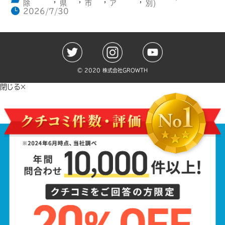
除
県
市
ア
別)
2026/7/30
©️ 2020 株式会社GROWTH
閉じる×