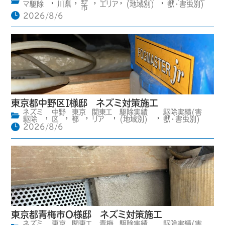
,
,
野
,
,
,
マ駆除
川県
エリア
(地域別)
獣・害虫別)
市
2026/8/6
東京都中野区I様邸 ネズミ対策施工
ネズミ
中野
東京
関東エ
駆除実績
駆除実績(害
,
,
,
,
,
駆除
区
都
リア
(地域別)
獣・害虫別)
2026/8/6
東京都青梅市O様邸 ネズミ対策施工
ネズミ
東京
関東エ
青梅
駆除実績
駆除実績(害