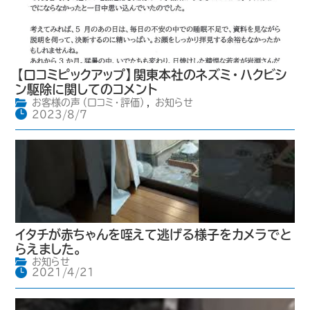
【口コミピックアップ】関東本社のネズミ・ハクビシ
ン駆除に関してのコメント
お客様の声（口コミ・評価）
,
お知らせ
2023/8/7
イタチが赤ちゃんを咥えて逃げる様子をカメラでと
らえました。
お知らせ
2021/4/21