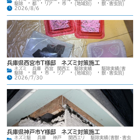
,
,
,
,
,
駆除
都
リア
市
(地域別)
獣・害虫別)
2026/8/6
兵庫県西宮市T様邸 ネズミ対策施工
ネズミ
兵庫
西宮
関西エ
駆除実績
駆除実績(害
,
,
,
,
,
駆除
県
市
リア
(地域別)
獣・害虫別)
2026/7/30
兵庫県神戸市Y様邸 ネズミ対策施工
ネズミ駆
兵庫
神戸
関西エリ
駆除実績(害獣・害虫
,
,
,
,