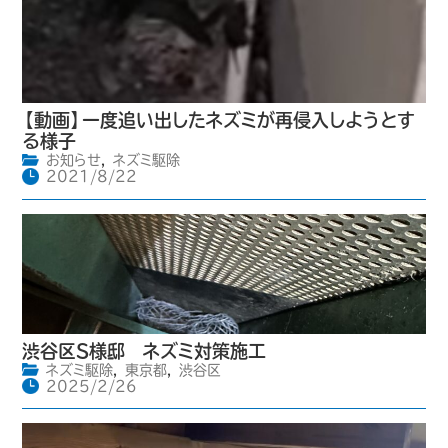
【動画】一度追い出したネズミが再侵入しようとす
る様子
お知らせ
,
ネズミ駆除
2021/8/22
渋谷区S様邸 ネズミ対策施工
ネズミ駆除
,
東京都
,
渋谷区
2025/2/26