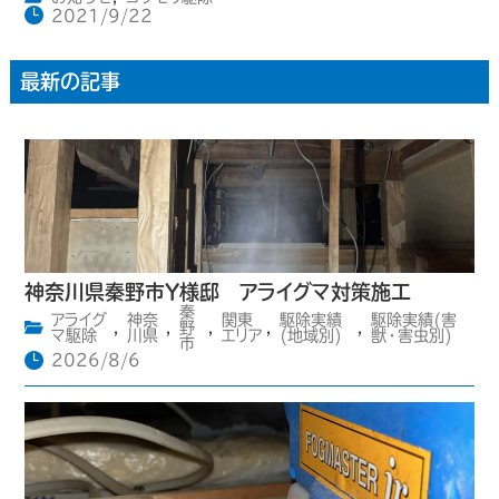
2021/9/22
最新の記事
神奈川県秦野市Y様邸 アライグマ対策施工
秦
アライグ
神奈
関東
駆除実績
駆除実績(害
,
,
野
,
,
,
マ駆除
川県
エリア
(地域別)
獣・害虫別)
市
2026/8/6