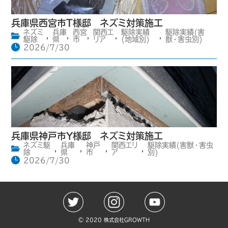
兵庫県西宮市T様邸 ネズミ対策施工
ネズミ
兵庫
西宮
関西エ
駆除実績
駆除実績(害
,
,
,
,
,
駆除
県
市
リア
(地域別)
獣・害虫別)
2026/7/30
兵庫県神戸市Y様邸 ネズミ対策施工
ネズミ駆
兵庫
神戸
関西エリ
駆除実績(害獣・害虫
,
,
,
,
除
県
市
ア
別)
2026/7/30
©️ 2020 株式会社GROWTH