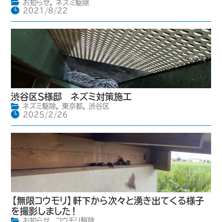
お知らせ
,
ネズミ駆除
2021/8/22
渋谷区S様邸 ネズミ対策施工
ネズミ駆除
,
東京都
,
渋谷区
2025/2/26
【無限コウモリ】軒下から次々と湧き出てくる様子
を撮影しました！
お知らせ
,
コウモリ駆除