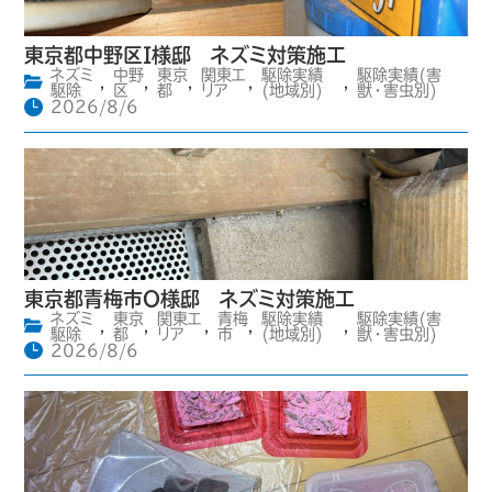
東京都中野区I様邸 ネズミ対策施工
ネズミ
中野
東京
関東エ
駆除実績
駆除実績(害
,
,
,
,
,
駆除
区
都
リア
(地域別)
獣・害虫別)
2026/8/6
東京都青梅市O様邸 ネズミ対策施工
ネズミ
東京
関東エ
青梅
駆除実績
駆除実績(害
,
,
,
,
,
駆除
都
リア
市
(地域別)
獣・害虫別)
2026/8/6