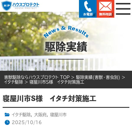
駆除実績
害獣駆除ならハウスプロテクト TOP
>
駆除実績(害獣・害虫別)
>
イタチ駆除
>
寝屋川市S様 イタチ対策施工
寝屋川市S様 イタチ対策施工
イタチ駆除
,
大阪府
,
寝屋川市
2025/10/16