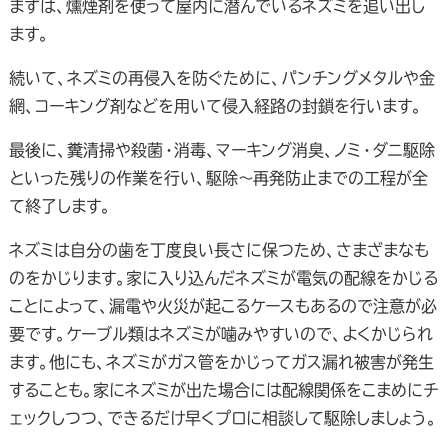
まずは、燻煙剤を使って屋内に潜んでいるネズミを追い出し
ます。
続いて、ネズミの再侵入を防ぐために、パンチングメタルや金
網、コーキング剤などを用いて侵入経路の封鎖を行います。
最後に、糞清掃や殺菌・消毒、マーキング消臭、ノミ・ダニ駆除
といった残りの作業を行い、駆除～再発防止までの工程が全
て終了します。
ネズミは自分の歯を丁度良い長さに保つため、さまざまなも
のをかじります。家に入り込んだネズミが電気の配線をかじる
ことによって、漏電や火災が起こるケースもあるので注意が必
要です。ケーブル類はネズミが噛みやすいので、よくかじられ
ます。他にも、ネズミがガス管をかじってガス漏れ被害が発生
することも。家にネズミが出た場合には配線関係をこまめにチ
ェックしつつ、できるだけ早くプロに相談して駆除しましょう。