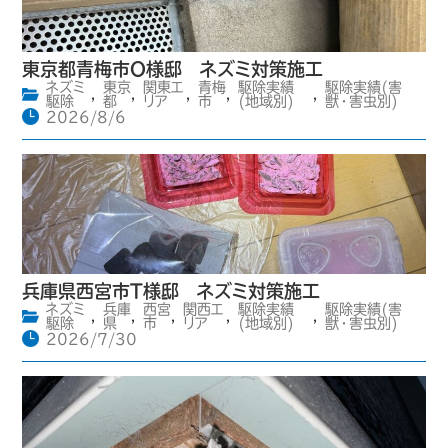
東京都青梅市O様邸 ネズミ対策施工
ネズミ
東京
関東エ
青梅
駆除実績
駆除実績(害
,
,
,
,
,
駆除
都
リア
市
(地域別)
獣・害虫別)
2026/8/6
兵庫県西宮市T様邸 ネズミ対策施工
ネズミ
兵庫
西宮
関西エ
駆除実績
駆除実績(害
,
,
,
,
,
駆除
県
市
リア
(地域別)
獣・害虫別)
2026/7/30