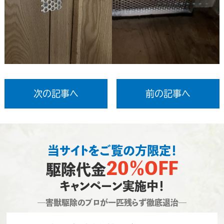
次の記事へ
前の記事へ
当サイトをご覧の方限定！
20％OFF
駆除代金
キャンペーン実施中！
―害獣駆除のプロが一匹残らず徹底退治―