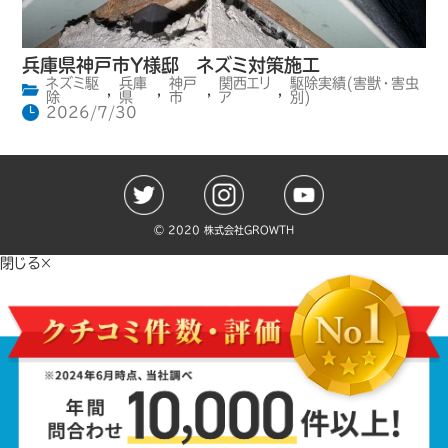
兵庫県神戸市Y様邸 ネズミ対策施工
ネズミ駆
兵庫
神戸
関西エリ
駆除実績(害獣・害虫
,
,
,
,
除
県
市
ア
別)
2026/7/30
©️ 2020 株式会社GROWTH
閉じる×