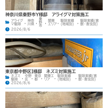
神奈川県秦野市Y様邸 アライグマ対策施工
秦
アライグ
神奈
関東
駆除実績
駆除実績(害
,
,
野
,
,
,
マ駆除
川県
エリア
(地域別)
獣・害虫別)
市
2026/8/6
東京都中野区I様邸 ネズミ対策施工
ネズミ
中野
東京
関東エ
駆除実績
駆除実績(害
,
,
,
,
,
駆除
区
都
リア
(地域別)
獣・害虫別)
2026/8/6