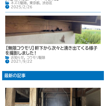
ネズミ駆除
,
東京都
,
渋谷区
2025/2/26
【無限コウモリ】軒下から次々と湧き出てくる様子
を撮影しました！
お知らせ
,
コウモリ駆除
2021/9/22
最新の記事