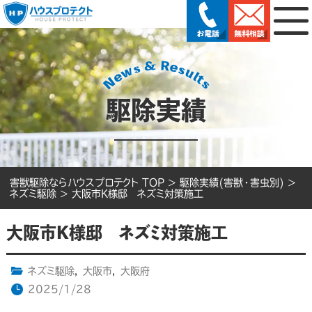
駆除実績
害獣駆除ならハウスプロテクト TOP
>
駆除実績(害獣・害虫別)
>
ネズミ駆除
>
大阪市K様邸 ネズミ対策施工
大阪市K様邸 ネズミ対策施工
ネズミ駆除
,
大阪市
,
大阪府
2025/1/28