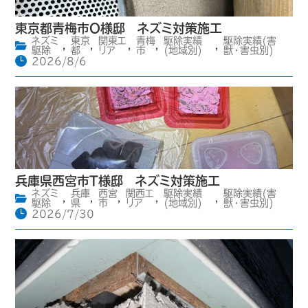
東京都青梅市O様邸 ネズミ対策施工
ネズミ
東京
関東エ
青梅
駆除実績
駆除実績(害
,
,
,
,
,
駆除
都
リア
市
(地域別)
獣・害虫別)
2026/8/6
兵庫県西宮市T様邸 ネズミ対策施工
ネズミ
兵庫
西宮
関西エ
駆除実績
駆除実績(害
,
,
,
,
,
駆除
県
市
リア
(地域別)
獣・害虫別)
2026/7/30