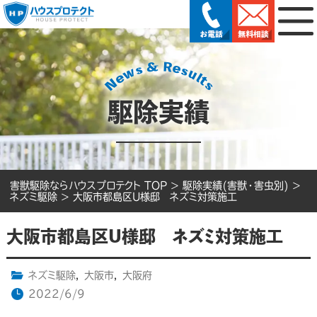
駆除実績
害獣駆除ならハウスプロテクト TOP
>
駆除実績(害獣・害虫別)
>
ネズミ駆除
>
大阪市都島区U様邸 ネズミ対策施工
大阪市都島区U様邸 ネズミ対策施工
ネズミ駆除
,
大阪市
,
大阪府
2022/6/9