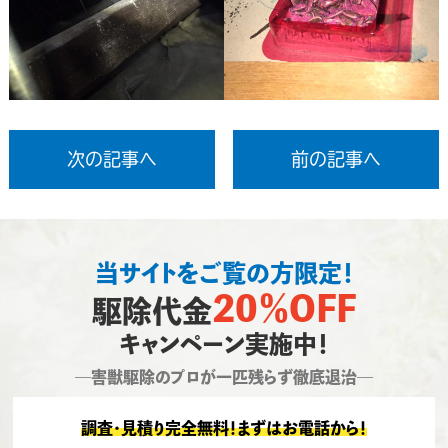
次の記事へ
前の記事へ
当サイトをご覧の方限定！
20％OFF
駆除代金
キャンペーン実施中！
―害獣駆除のプロが一匹残らず徹底退治―
調査・見積り完全無料！まずはお電話から！