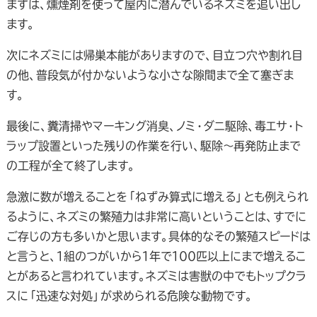
まずは、燻煙剤を使って屋内に潜んでいるネズミを追い出し
ます。
次にネズミには帰巣本能がありますので、目立つ穴や割れ目
の他、普段気が付かないような小さな隙間まで全て塞ぎま
す。
最後に、糞清掃やマーキング消臭、ノミ・ダニ駆除、毒エサ・ト
ラップ設置といった残りの作業を行い、駆除～再発防止まで
の工程が全て終了します。
急激に数が増えることを「ねずみ算式に増える」とも例えられ
るように、ネズミの繁殖力は非常に高いということは、すでに
ご存じの方も多いかと思います。具体的なその繁殖スピードは
と言うと、１組のつがいから１年で１００匹以上にまで増えるこ
とがあると言われています。ネズミは害獣の中でもトップクラ
スに「迅速な対処」が求められる危険な動物です。