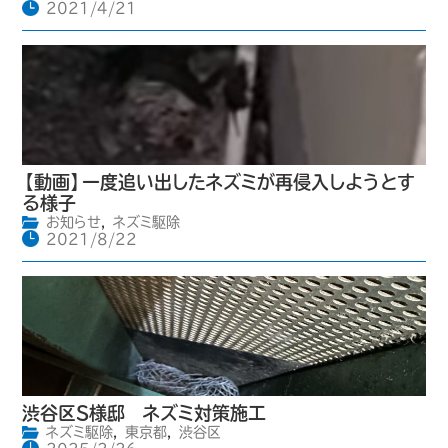
2021/4/21
【動画】一度追い出したネズミが再侵入しようとす
る様子
お知らせ
,
ネズミ駆除
2021/8/22
渋谷区S様邸 ネズミ対策施工
ネズミ駆除
,
東京都
,
渋谷区