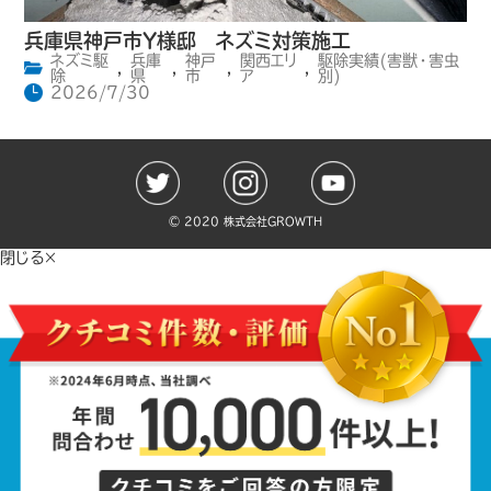
兵庫県神戸市Y様邸 ネズミ対策施工
ネズミ駆
兵庫
神戸
関西エリ
駆除実績(害獣・害虫
,
,
,
,
除
県
市
ア
別)
2026/7/30
©️ 2020 株式会社GROWTH
閉じる×