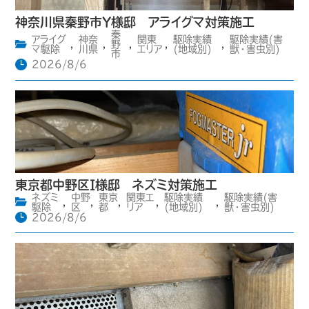
神奈川県秦野市Y様邸 アライグマ対策施工
秦
アライグ
神奈
関東
駆除実績
駆除実績(害
,
,
野
,
,
,
マ駆除
川県
エリア
(地域別)
獣・害虫別)
市
2026/8/6
東京都中野区I様邸 ネズミ対策施工
ネズミ
中野
東京
関東エ
駆除実績
駆除実績(害
,
,
,
,
,
駆除
区
都
リア
(地域別)
獣・害虫別)
2026/8/6