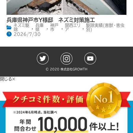
兵庫県神戸市Y様邸 ネズミ対策施工
ネズミ駆
兵庫
神戸
関西エリ
駆除実績(害獣・害虫
,
,
,
,
除
県
市
ア
別)
2026/7/30
©️ 2020 株式会社GROWTH
閉じる×