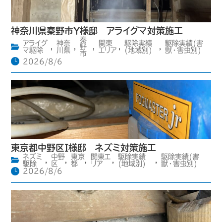
神奈川県秦野市Y様邸 アライグマ対策施工
秦
アライグ
神奈
関東
駆除実績
駆除実績(害
,
,
野
,
,
,
マ駆除
川県
エリア
(地域別)
獣・害虫別)
市
2026/8/6
東京都中野区I様邸 ネズミ対策施工
ネズミ
中野
東京
関東エ
駆除実績
駆除実績(害
,
,
,
,
,
駆除
区
都
リア
(地域別)
獣・害虫別)
2026/8/6