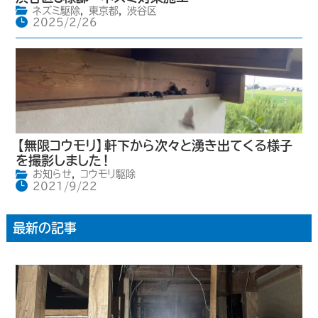
ネズミ駆除
,
東京都
,
渋谷区
2025/2/26
【無限コウモリ】軒下から次々と湧き出てくる様子
を撮影しました！
お知らせ
,
コウモリ駆除
2021/9/22
最新の記事