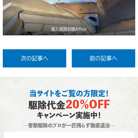
侵入経路封鎖After
次の記事へ
前の記事へ
当サイトをご覧の方限定！
20％OFF
駆除代金
キャンペーン実施中！
―害獣駆除のプロが一匹残らず徹底退治―