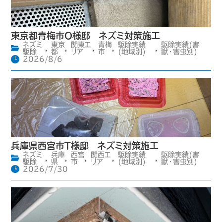
東京都青梅市O様邸 ネズミ対策施工
ネズミ
東京
関東エ
青梅
駆除実績
駆除実績(害
,
,
,
,
,
駆除
都
リア
市
(地域別)
獣・害虫別)
2026/8/6
兵庫県西宮市T様邸 ネズミ対策施工
ネズミ
兵庫
西宮
関西エ
駆除実績
駆除実績(害
,
,
,
,
,
駆除
県
市
リア
(地域別)
獣・害虫別)
2026/7/30