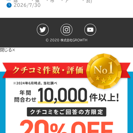
除
県
市
ア
別)
2026/7/30
©️ 2020 株式会社GROWTH
閉じる×