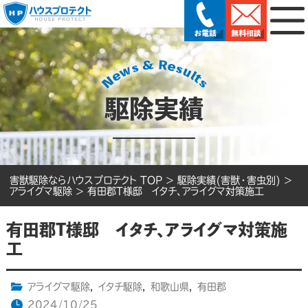
駆除実績
害獣駆除ならハウスプロテクト TOP
>
駆除実績(害獣・害虫別)
>
アライグマ駆除
>
有田郡T様邸 イタチ、アライグマ対策施工
有田郡T様邸 イタチ、アライグマ対策施
工
アライグマ駆除
,
イタチ駆除
,
和歌山県
,
有田郡
2024/10/25