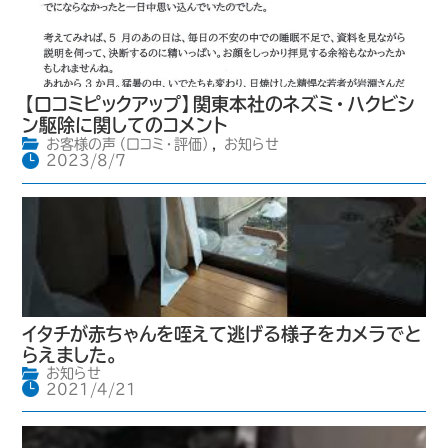
【口コミピックアップ】関東本社のネズミ・ハクビシ
ン駆除に関してのコメント
お客様の声（口コミ・評価）
,
お知らせ
2023/8/7
イタチが赤ちゃんを咥えて逃げる様子をカメラでと
らえました。
お知らせ
2021/4/21