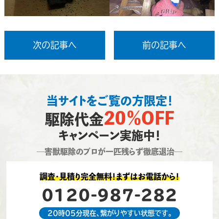
次の記事へ
前の記事へ
当サイトをご覧の方限定！
20％OFF
駆除代金
キャンペーン実施中！
―害獣駆除のプロが一匹残らず徹底退治―
調査・見積り完全無料！まずはお電話から！
0120-987-282
20時05分現在、繋がりやすい状態です。