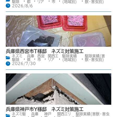
駆除
都
リア
市
(地域別)
獣・害虫別)
2026/8/6
兵庫県西宮市T様邸 ネズミ対策施工
ネズミ
兵庫
西宮
関西エ
駆除実績
駆除実績(害
,
,
,
,
,
駆除
県
市
リア
(地域別)
獣・害虫別)
2026/7/30
兵庫県神戸市Y様邸 ネズミ対策施工
ネズミ駆
兵庫
神戸
関西エリ
駆除実績(害獣・害虫
,
,
,
,