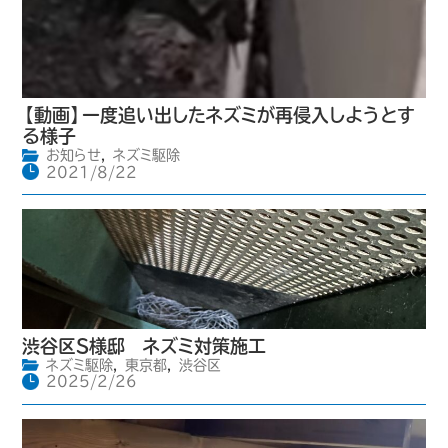
【動画】一度追い出したネズミが再侵入しようとす
る様子
お知らせ
,
ネズミ駆除
2021/8/22
渋谷区S様邸 ネズミ対策施工
ネズミ駆除
,
東京都
,
渋谷区
2025/2/26