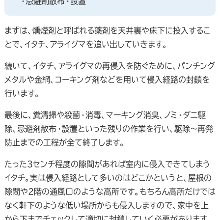
・忌避剤散布・設置
まずは、燻煙剤と呼ばれる薬剤を天井裏や床下に投入するこ
とで、イタチ、アライグマを追い出していきます。
続いて、イタチ、アライグマの再侵入を防ぐために、パンチング
メタルや金網、コーキング剤などを用いて侵入経路の封鎖を
行います。
最後に、糞清掃や殺菌・消毒、マーキング消臭、ノミ・ダニ駆
除、忌避剤散布・設置といった残りの作業を行い、駆除～再発
防止までの工程が全て終了します。
たった3センチ程度の隙間があれば室内に侵入できてしまう
イタチ。実は侵入経路として多いのはどこかというと、屋根の
隙間や2階の通風口のような高所です。もちろん高所だけでは
なく軒下のような低い場所からも侵入しますので、家中を上
から下までチェックして適切に封鎖していく必要があります。