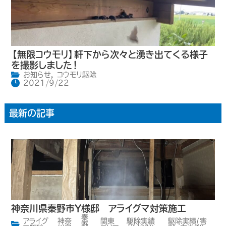
【無限コウモリ】軒下から次々と湧き出てくる様子
を撮影しました！
お知らせ
,
コウモリ駆除
2021/9/22
最新の記事
神奈川県秦野市Y様邸 アライグマ対策施工
秦
アライグ
神奈
関東
駆除実績
駆除実績(害
,
,
野
,
,
,