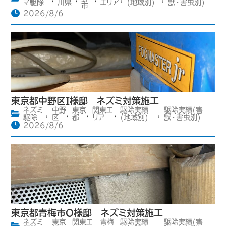
マ駆除
川県
エリア
(地域別)
獣・害虫別)
市
2026/8/6
東京都中野区I様邸 ネズミ対策施工
ネズミ
中野
東京
関東エ
駆除実績
駆除実績(害
,
,
,
,
,
駆除
区
都
リア
(地域別)
獣・害虫別)
2026/8/6
東京都青梅市O様邸 ネズミ対策施工
ネズミ
東京
関東エ
青梅
駆除実績
駆除実績(害
,
,
,
,
,