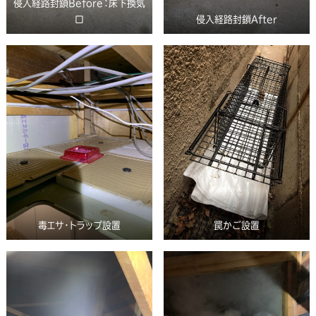
侵入経路封鎖Before：床下換気
口
侵入経路封鎖After
毒エサ・トラップ設置
罠かご設置