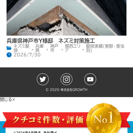
兵庫県神戸市Y様邸 ネズミ対策施工
ネズミ駆
兵庫
神戸
関西エリ
駆除実績(害獣・害虫
,
,
,
,
除
県
市
ア
別)
2026/7/30
©️ 2020 株式会社GROWTH
閉じる×