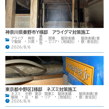
神奈川県秦野市Y様邸 アライグマ対策施工
秦
アライグ
神奈
関東
駆除実績
駆除実績(害
,
,
野
,
,
,
マ駆除
川県
エリア
(地域別)
獣・害虫別)
市
2026/8/6
東京都中野区I様邸 ネズミ対策施工
ネズミ
中野
東京
関東エ
駆除実績
駆除実績(害
,
,
,
,
,
駆除
区
都
リア
(地域別)
獣・害虫別)
2026/8/6