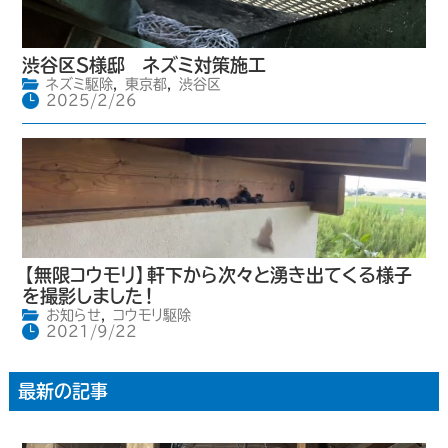
渋谷区S様邸 ネズミ対策施工
ネズミ駆除
,
東京都
,
渋谷区
2025/2/26
【無限コウモリ】軒下から次々と湧き出てくる様子
を撮影しました！
お知らせ
,
コウモリ駆除
2021/9/22
最新の記事