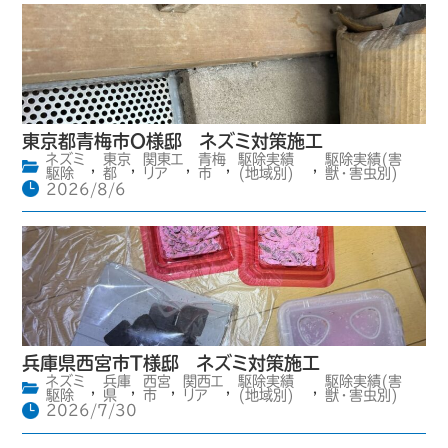
東京都青梅市O様邸 ネズミ対策施工
ネズミ
東京
関東エ
青梅
駆除実績
駆除実績(害
,
,
,
,
,
駆除
都
リア
市
(地域別)
獣・害虫別)
2026/8/6
兵庫県西宮市T様邸 ネズミ対策施工
ネズミ
兵庫
西宮
関西エ
駆除実績
駆除実績(害
,
,
,
,
,
駆除
県
市
リア
(地域別)
獣・害虫別)
2026/7/30