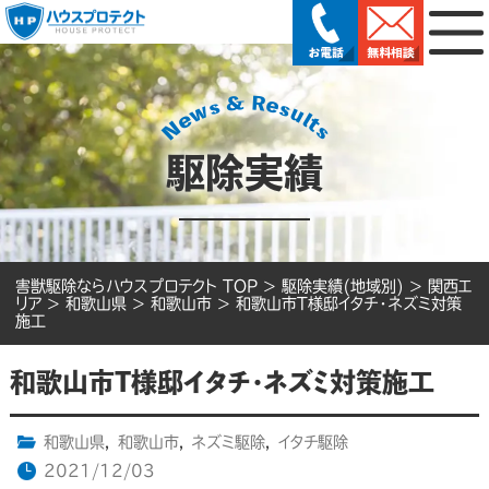
駆除実績
害獣駆除ならハウスプロテクト TOP
>
駆除実績(地域別)
>
関西エ
リア
>
和歌山県
>
和歌山市
>
和歌山市T様邸イタチ・ネズミ対策
施工
和歌山市T様邸イタチ・ネズミ対策施工
和歌山県
,
和歌山市
,
ネズミ駆除
,
イタチ駆除
2021/12/03