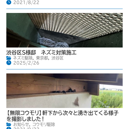
2021/8/22
渋谷区S様邸 ネズミ対策施工
ネズミ駆除
,
東京都
,
渋谷区
2025/2/26
【無限コウモリ】軒下から次々と湧き出てくる様子
を撮影しました！
お知らせ
,
コウモリ駆除