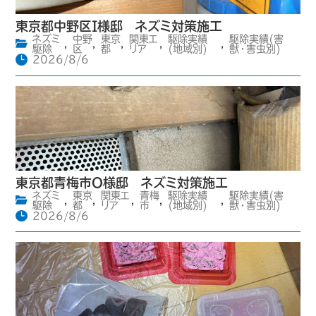
東京都中野区I様邸 ネズミ対策施工
ネズミ
中野
東京
関東エ
駆除実績
駆除実績(害
,
,
,
,
,
駆除
区
都
リア
(地域別)
獣・害虫別)
2026/8/6
東京都青梅市O様邸 ネズミ対策施工
ネズミ
東京
関東エ
青梅
駆除実績
駆除実績(害
,
,
,
,
,
駆除
都
リア
市
(地域別)
獣・害虫別)
2026/8/6