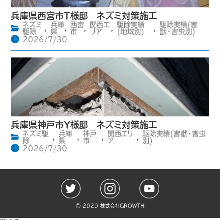
兵庫県西宮市T様邸 ネズミ対策施工
ネズミ
兵庫
西宮
関西エ
駆除実績
駆除実績(害
,
,
,
,
,
駆除
県
市
リア
(地域別)
獣・害虫別)
2026/7/30
兵庫県神戸市Y様邸 ネズミ対策施工
ネズミ駆
兵庫
神戸
関西エリ
駆除実績(害獣・害虫
,
,
,
,
除
県
市
ア
別)
2026/7/30
©️ 2020 株式会社GROWTH