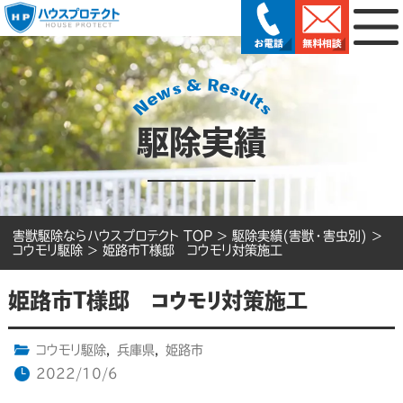
駆除実績
害獣駆除ならハウスプロテクト TOP
>
駆除実績(害獣・害虫別)
>
コウモリ駆除
>
姫路市T様邸 コウモリ対策施工
姫路市T様邸 コウモリ対策施工
コウモリ駆除
,
兵庫県
,
姫路市
2022/10/6