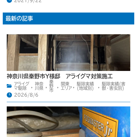
2021/9/22
最新の記事
神奈川県秦野市Y様邸 アライグマ対策施工
秦
アライグ
神奈
関東
駆除実績
駆除実績(害
,
,
野
,
,
,
マ駆除
川県
エリア
(地域別)
獣・害虫別)
市
2026/8/6