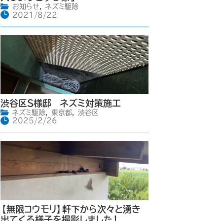
お知らせ
,
ネズミ駆除
2021/8/22
渋谷区S様邸 ネズミ対策施工
ネズミ駆除
,
東京都
,
渋谷区
2025/2/26
【無限コウモリ】軒下から次々と湧き
出てくる様子を撮影しました！