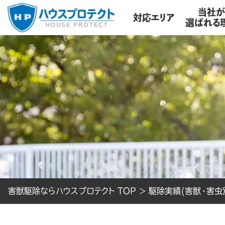
当社
対応エリア
選ばれる
害獣駆除ならハウスプロテクト TOP
>
駆除実績(害獣・害虫