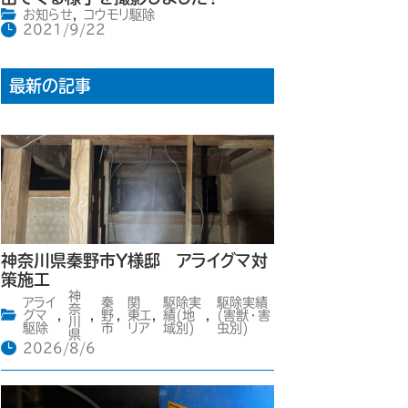
お知らせ
,
コウモリ駆除
2021/9/22
最新の記事
神奈川県秦野市Y様邸 アライグマ対
策施工
神
アライ
秦
関
駆除実
駆除実績
奈
グマ
,
,
野
,
東エ
,
績(地
,
(害獣・害
川
駆除
市
リア
域別)
虫別)
県
2026/8/6