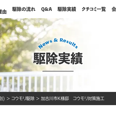
が
駆除の流れ
Q&A
駆除実績
クチコミ一覧
理由
駆除実績
別)
>
コウモリ駆除
>
加古川市K様邸 コウモリ対策施工