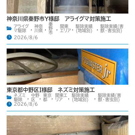
神奈川県秦野市Y様邸 アライグマ対策施工
秦
アライグ
神奈
関東
駆除実績
駆除実績(害
,
,
野
,
,
,
マ駆除
川県
エリア
(地域別)
獣・害虫別)
市
2026/8/6
東京都中野区I様邸 ネズミ対策施工
ネズミ
中野
東京
関東エ
駆除実績
駆除実績(害
,
,
,
,
,
駆除
区
都
リア
(地域別)
獣・害虫別)
2026/8/6