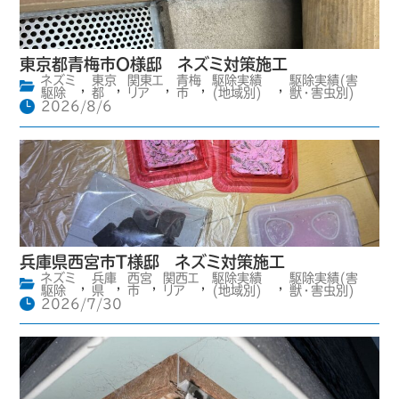
東京都青梅市O様邸 ネズミ対策施工
ネズミ
東京
関東エ
青梅
駆除実績
駆除実績(害
,
,
,
,
,
駆除
都
リア
市
(地域別)
獣・害虫別)
2026/8/6
兵庫県西宮市T様邸 ネズミ対策施工
ネズミ
兵庫
西宮
関西エ
駆除実績
駆除実績(害
,
,
,
,
,
駆除
県
市
リア
(地域別)
獣・害虫別)
2026/7/30