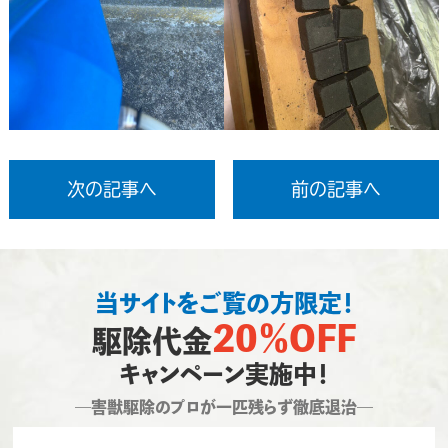
次の記事へ
前の記事へ
当サイトをご覧の方限定！
20％OFF
駆除代金
キャンペーン実施中！
―害獣駆除のプロが一匹残らず徹底退治―