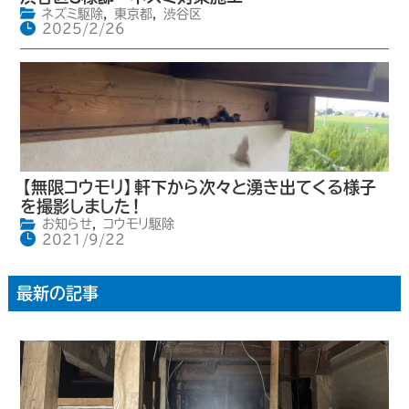
ネズミ駆除
,
東京都
,
渋谷区
2025/2/26
【無限コウモリ】軒下から次々と湧き出てくる様子
を撮影しました！
お知らせ
,
コウモリ駆除
2021/9/22
最新の記事