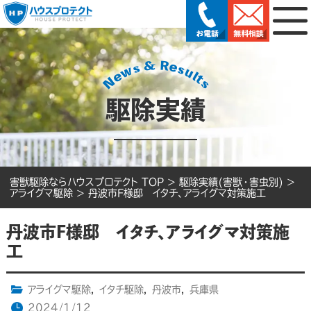
駆除実績
害獣駆除ならハウスプロテクト TOP
>
駆除実績(害獣・害虫別)
>
アライグマ駆除
>
丹波市F様邸 イタチ、アライグマ対策施工
丹波市F様邸 イタチ、アライグマ対策施
工
アライグマ駆除
,
イタチ駆除
,
丹波市
,
兵庫県
2024/1/12