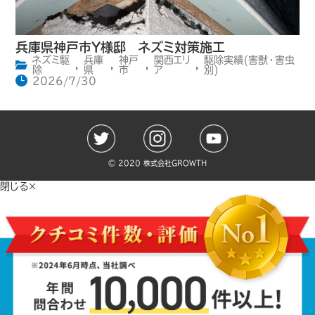
兵庫県神戸市Y様邸 ネズミ対策施工
ネズミ駆
兵庫
神戸
関西エリ
駆除実績(害獣・害虫
,
,
,
,
除
県
市
ア
別)
2026/7/30
©️ 2020 株式会社GROWTH
閉じる×