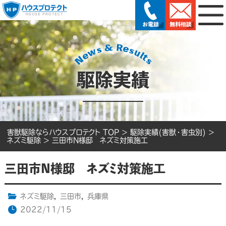
駆除実績
害獣駆除ならハウスプロテクト TOP
>
駆除実績(害獣・害虫別)
>
ネズミ駆除
>
三田市N様邸 ネズミ対策施工
三田市N様邸 ネズミ対策施工
ネズミ駆除
,
三田市
,
兵庫県
2022/11/15