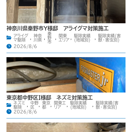
神奈川県秦野市Y様邸 アライグマ対策施工
秦
アライグ
神奈
関東
駆除実績
駆除実績(害
,
,
野
,
,
,
マ駆除
川県
エリア
(地域別)
獣・害虫別)
市
2026/8/6
東京都中野区I様邸 ネズミ対策施工
ネズミ
中野
東京
関東エ
駆除実績
駆除実績(害
,
,
,
,
,
駆除
区
都
リア
(地域別)
獣・害虫別)
2026/8/6