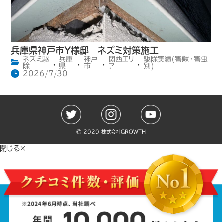
兵庫県神戸市Y様邸 ネズミ対策施工
ネズミ駆
兵庫
神戸
関西エリ
駆除実績(害獣・害虫
,
,
,
,
除
県
市
ア
別)
2026/7/30
©️ 2020 株式会社GROWTH
閉じる×