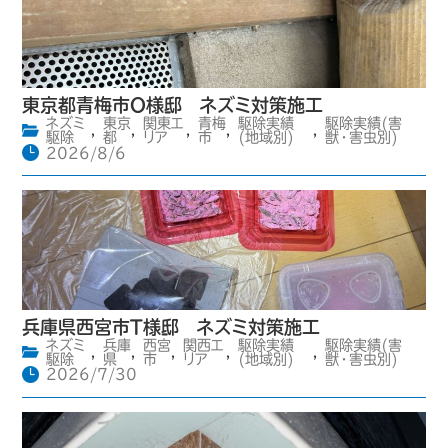
東京都青梅市O様邸 ネズミ対策施工
ネズミ
東京
関東エ
青梅
駆除実績
駆除実績(害
,
,
,
,
,
駆除
都
リア
市
(地域別)
獣・害虫別)
2026/8/6
兵庫県西宮市T様邸 ネズミ対策施工
ネズミ
兵庫
西宮
関西エ
駆除実績
駆除実績(害
,
,
,
,
,
駆除
県
市
リア
(地域別)
獣・害虫別)
2026/7/30