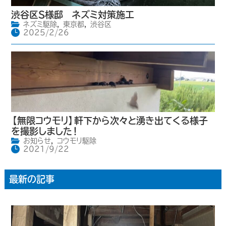
渋谷区S様邸 ネズミ対策施工
ネズミ駆除
,
東京都
,
渋谷区
2025/2/26
【無限コウモリ】軒下から次々と湧き出てくる様子
を撮影しました！
お知らせ
,
コウモリ駆除
2021/9/22
最新の記事