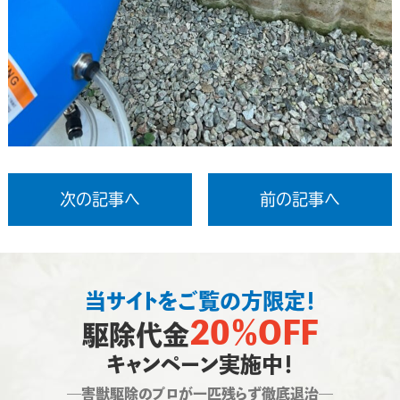
次の記事へ
前の記事へ
当サイトをご覧の方限定！
20％OFF
駆除代金
キャンペーン実施中！
―害獣駆除のプロが一匹残らず徹底退治―