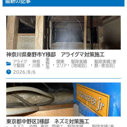
最新の記事
神奈川県秦野市Y様邸 アライグマ対策施工
秦
アライグ
神奈
関東
駆除実績
駆除実績(害
,
,
野
,
,
,
マ駆除
川県
エリア
(地域別)
獣・害虫別)
市
2026/8/6
東京都中野区I様邸 ネズミ対策施工
ネズミ
中野
東京
関東エ
駆除実績
駆除実績(害