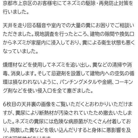
京都市上京区のお客様宅にてネズミの駆除・再発防止対策を
行いました。
天井を走り回る騒音や室内での大量の糞にお困りでご相談い
ただきました。現地調査を行ったところ、建物の隙間や換気口
からネズミが家屋内に浸入しており、糞による衛生状態も悪く
なっていました。
燻煙材などを使用してネズミを追い出し、糞などの清掃や消
毒、消臭します。そして忌避剤を設置して建物内への空気の循
環は損なわれないように、パンチングメタルや金網、コーキン
グ剤などを使い侵入口を全て塞ぎました。
6枚目の天井裏の画像をご覧いただくとおわかりいただけま
すが、糞尿により断熱材が汚染されていたため撤去いたしま
した。ネズミの糞尿には危険な病原菌がたくさん付着してお
り、飛散した糞などを吸い込んだりすると身体に悪影響を及