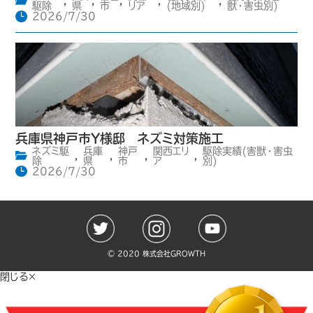
,
,
,
,
,
駆除
県
市
リア
(地域別)
獣・害虫別)
2026/7/30
兵庫県神戸市Y様邸 ネズミ対策施工
ネズミ駆
兵庫
神戸
関西エリ
駆除実績(害獣・害虫
,
,
,
,
除
県
市
ア
別)
2026/7/30
©️ 2020 株式会社GROWTH
閉じる×