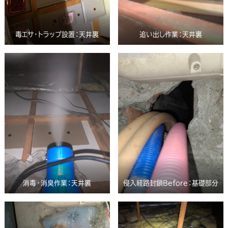
毒エサ・トラップ設置：天井裏
追い出し作業：天井裏
消毒・消臭作業：天井裏
侵入経路封鎖Before：基礎部分