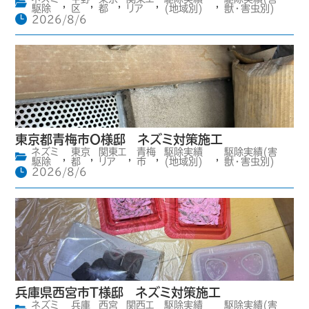
,
,
,
,
,
駆除
区
都
リア
(地域別)
獣・害虫別)
2026/8/6
東京都青梅市O様邸 ネズミ対策施工
ネズミ
東京
関東エ
青梅
駆除実績
駆除実績(害
,
,
,
,
,
駆除
都
リア
市
(地域別)
獣・害虫別)
2026/8/6
兵庫県西宮市T様邸 ネズミ対策施工
ネズミ
兵庫
西宮
関西エ
駆除実績
駆除実績(害