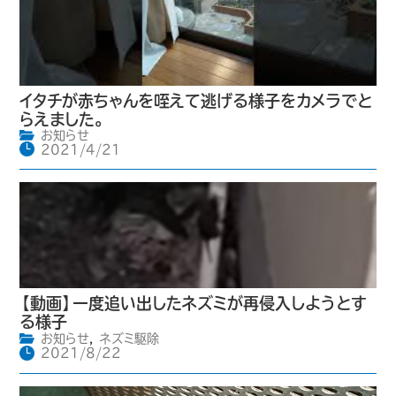
イタチが赤ちゃんを咥えて逃げる様子をカメラでと
らえました。
お知らせ
2021/4/21
【動画】一度追い出したネズミが再侵入しようとす
る様子
お知らせ
,
ネズミ駆除
2021/8/22