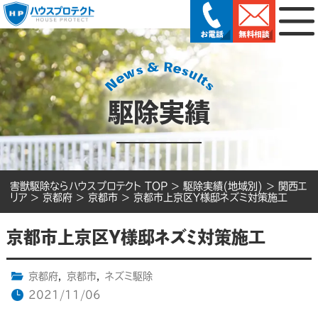
駆除実績
害獣駆除ならハウスプロテクト TOP
>
駆除実績(地域別)
>
関西エ
リア
>
京都府
>
京都市
>
京都市上京区Y様邸ネズミ対策施工
京都市上京区Y様邸ネズミ対策施工
京都府
,
京都市
,
ネズミ駆除
2021/11/06