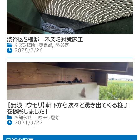
渋谷区S様邸 ネズミ対策施工
ネズミ駆除
,
東京都
,
渋谷区
2025/2/26
【無限コウモリ】軒下から次々と湧き出てくる様子
を撮影しました！
お知らせ
,
コウモリ駆除
2021/9/22