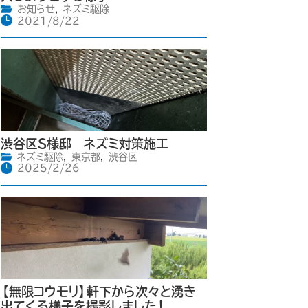
お知らせ
,
ネズミ駆除
2021/8/22
渋谷区S様邸 ネズミ対策施工
ネズミ駆除
,
東京都
,
渋谷区
2025/2/26
【無限コウモリ】軒下から次々と湧き
出てくる様子を撮影しました！