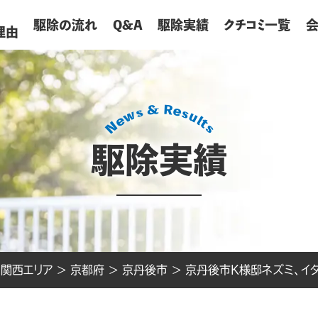
が
駆除の流れ
Q&A
駆除実績
クチコミ一覧
理由
駆除実績
>
関西エリア
>
京都府
>
京丹後市
>
京丹後市K様邸ネズミ、イ