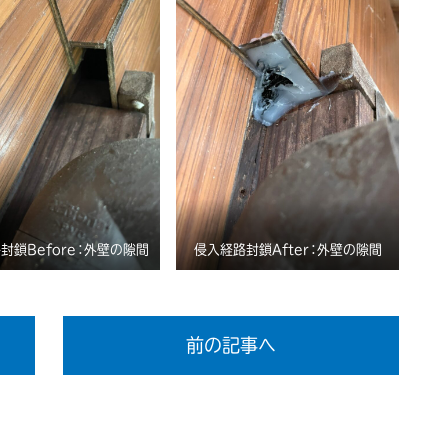
封鎖Before：外壁の隙間
侵入経路封鎖After：外壁の隙間
前の記事へ