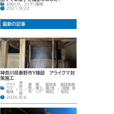
お知らせ
,
コウモリ駆除
2021/9/22
最新の記事
神奈川県秦野市Y様邸 アライグマ対
策施工
神
アライ
秦
関
駆除実
駆除実績
奈
グマ
,
,
野
,
東エ
,
績(地
,
(害獣・害
川
駆除
市
リア
域別)
虫別)
県
2026/8/6