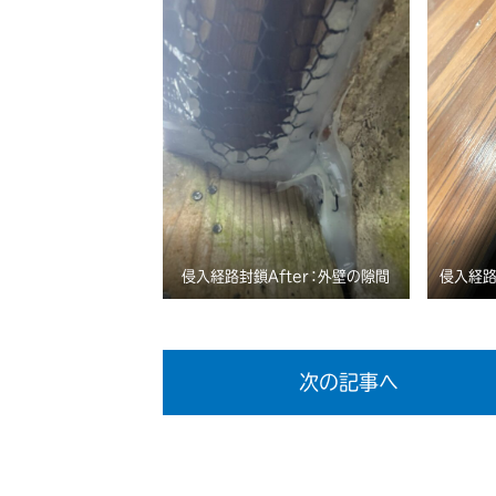
侵入経路封鎖After：外壁の隙間
侵入経路
次の記事へ