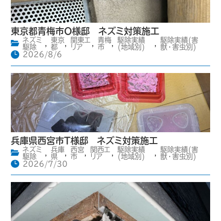
東京都青梅市O様邸 ネズミ対策施工
ネズミ
東京
関東エ
青梅
駆除実績
駆除実績(害
,
,
,
,
,
駆除
都
リア
市
(地域別)
獣・害虫別)
2026/8/6
兵庫県西宮市T様邸 ネズミ対策施工
ネズミ
兵庫
西宮
関西エ
駆除実績
駆除実績(害
,
,
,
,
,
駆除
県
市
リア
(地域別)
獣・害虫別)
2026/7/30