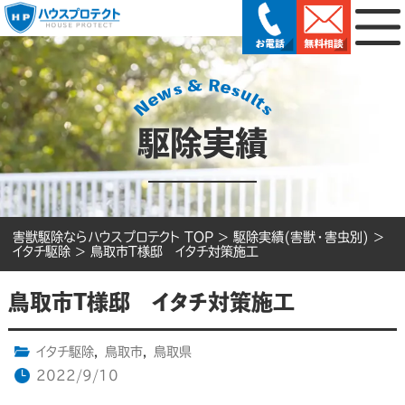
駆除実績
害獣駆除ならハウスプロテクト TOP
>
駆除実績(害獣・害虫別)
>
イタチ駆除
>
鳥取市T様邸 イタチ対策施工
鳥取市T様邸 イタチ対策施工
イタチ駆除
,
鳥取市
,
鳥取県
2022/9/10