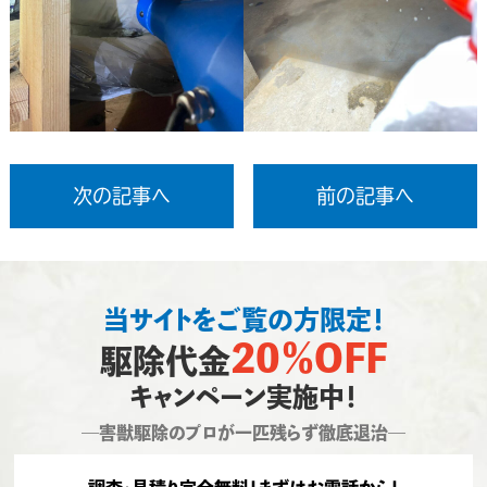
次の記事へ
前の記事へ
当サイトをご覧の方限定！
20％OFF
駆除代金
キャンペーン実施中！
―害獣駆除のプロが一匹残らず徹底退治―