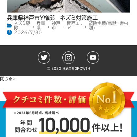
兵庫県神戸市Y様邸 ネズミ対策施工
ネズミ駆
兵庫
神戸
関西エリ
駆除実績(害獣・害虫
,
,
,
,
除
県
市
ア
別)
2026/7/30
©️ 2020 株式会社GROWTH
閉じる×