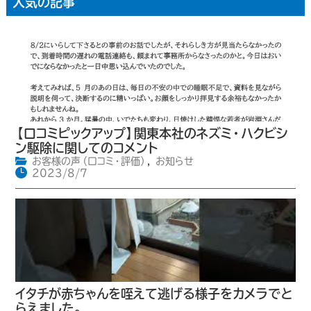
人気の記事
【口コミピックアップ】関東本社のネズミ・ハクビシ
ン駆除に関してのコメント
お客様の声（口コミ・評価）
,
お知らせ
2023/8/7
イタチが赤ちゃんを咥えて逃げる様子をカメラでと
らえました。