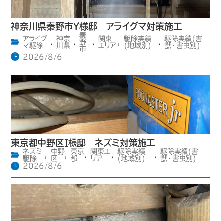
神奈川県秦野市Y様邸 アライグマ対策施工
秦
アライグ
神奈
関東
駆除実績
駆除実績(害
,
,
野
,
,
,
マ駆除
川県
エリア
(地域別)
獣・害虫別)
市
2026/8/6
東京都中野区I様邸 ネズミ対策施工
ネズミ
中野
東京
関東エ
駆除実績
駆除実績(害
,
,
,
,
,
駆除
区
都
リア
(地域別)
獣・害虫別)
2026/8/6