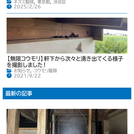
ネズミ駆除
,
東京都
,
渋谷区
2025/2/26
【無限コウモリ】軒下から次々と湧き出てくる様子
を撮影しました！
お知らせ
,
コウモリ駆除
2021/9/22
最新の記事