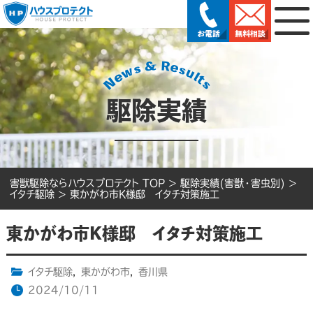
駆除実績
害獣駆除ならハウスプロテクト TOP
>
駆除実績(害獣・害虫別)
>
イタチ駆除
>
東かがわ市K様邸 イタチ対策施工
東かがわ市K様邸 イタチ対策施工
イタチ駆除
,
東かがわ市
,
香川県
2024/10/11