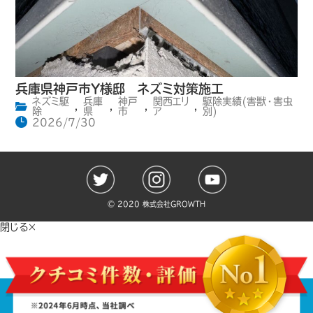
兵庫県神戸市Y様邸 ネズミ対策施工
ネズミ駆
兵庫
神戸
関西エリ
駆除実績(害獣・害虫
,
,
,
,
除
県
市
ア
別)
2026/7/30
©️ 2020 株式会社GROWTH
閉じる×