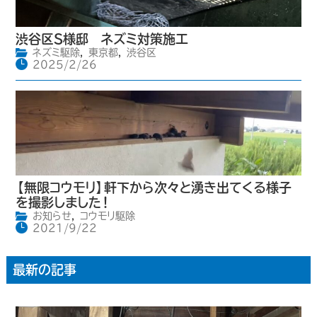
渋谷区S様邸 ネズミ対策施工
ネズミ駆除
,
東京都
,
渋谷区
2025/2/26
【無限コウモリ】軒下から次々と湧き出てくる様子
を撮影しました！
お知らせ
,
コウモリ駆除
2021/9/22
最新の記事