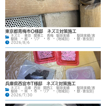
東京都青梅市O様邸 ネズミ対策施工
ネズミ
東京
関東エ
青梅
駆除実績
駆除実績(害
,
,
,
,
,
駆除
都
リア
市
(地域別)
獣・害虫別)
2026/8/6
兵庫県西宮市T様邸 ネズミ対策施工
ネズミ
兵庫
西宮
関西エ
駆除実績
駆除実績(害
,
,
,
,
,
駆除
県
市
リア
(地域別)
獣・害虫別)
2026/7/30