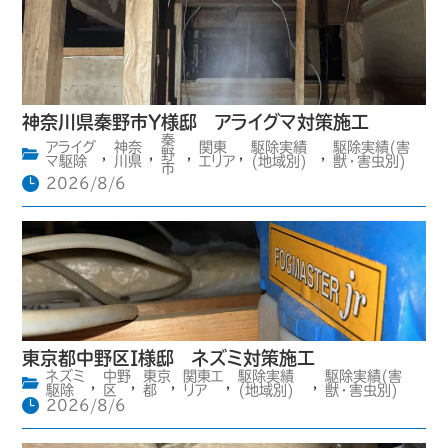
神奈川県秦野市Y様邸 アライグマ対策施工
秦
アライグ
神奈
関東
駆除実績
駆除実績(害
,
,
野
,
,
,
マ駆除
川県
エリア
(地域別)
獣・害虫別)
市
2026/8/6
東京都中野区I様邸 ネズミ対策施工
ネズミ
中野
東京
関東エ
駆除実績
駆除実績(害
,
,
,
,
,
駆除
区
都
リア
(地域別)
獣・害虫別)
2026/8/6