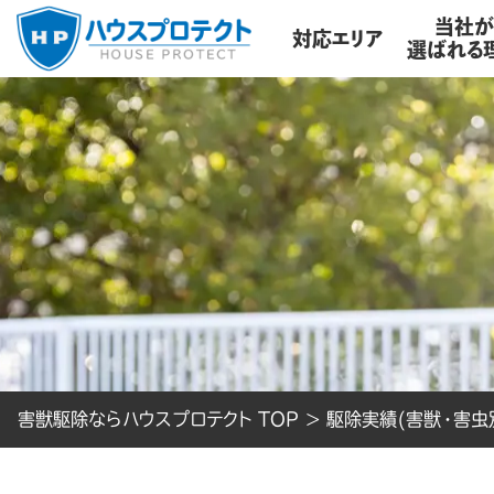
当社
対応エリア
選ばれる
害獣駆除ならハウスプロテクト TOP
>
駆除実績(害獣・害虫