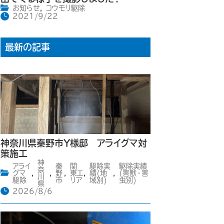
お知らせ
,
コウモリ駆除
2021/9/22
最新の記事
神奈川県秦野市Y様邸 アライグマ対
策施工
神
アライ
秦
関
駆除実
駆除実績
奈
グマ
,
,
野
,
東エ
,
績(地
,
(害獣・害
川
駆除
市
リア
域別)
虫別)
県
2026/8/6