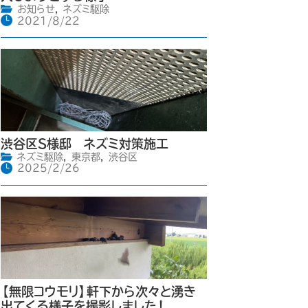
お知らせ
,
ネズミ駆除
2021/8/22
渋谷区S様邸 ネズミ対策施工
ネズミ駆除
,
東京都
,
渋谷区
2025/2/26
【無限コウモリ】軒下から次々と湧き
出てくる様子を撮影しました！