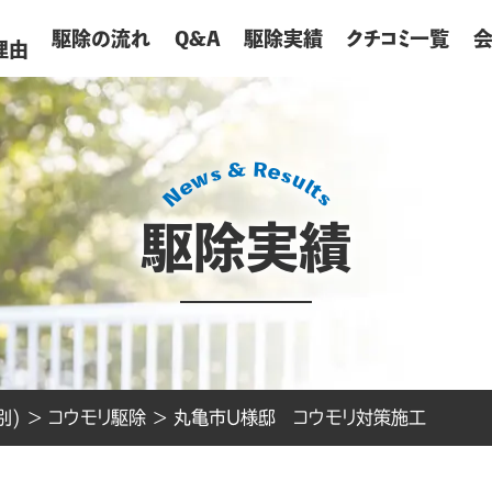
が
駆除の流れ
Q&A
駆除実績
クチコミ一覧
理由
駆除実績
別)
>
コウモリ駆除
>
丸亀市U様邸 コウモリ対策施工