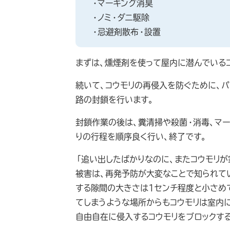
・マーキング消臭
・ノミ・ダニ駆除
・忌避剤散布・設置
まずは、燻煙剤を使って屋内に潜んでいる
続いて、コウモリの再侵入を防ぐために、
路の封鎖を行います。
封鎖作業の後は、糞清掃や殺菌・消毒、マー
りの行程を順序良く行い、終了です。
「追い出したばかりなのに、またコウモリが
被害は、再発予防が大変なことで知られて
する隙間の大きさは1センチ程度と小さめ
てしまうような場所からもコウモリは室内
自由自在に侵入するコウモリをブロックす