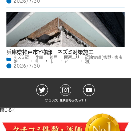
2026/7/30
兵庫県神戸市Y様邸 ネズミ対策施工
ネズミ駆
兵庫
神戸
関西エリ
駆除実績(害獣・害虫
,
,
,
,
除
県
市
ア
別)
2026/7/30
©️ 2020 株式会社GROWTH
閉じる×