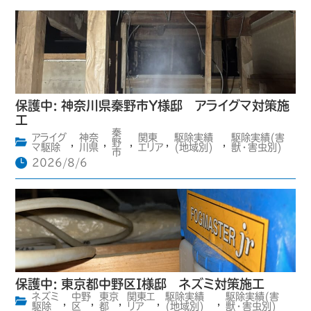
保護中: 神奈川県秦野市Y様邸 アライグマ対策施
工
秦
アライグ
神奈
関東
駆除実績
駆除実績(害
,
,
野
,
,
,
マ駆除
川県
エリア
(地域別)
獣・害虫別)
市
2026/8/6
保護中: 東京都中野区I様邸 ネズミ対策施工
ネズミ
中野
東京
関東エ
駆除実績
駆除実績(害
,
,
,
,
,
駆除
区
都
リア
(地域別)
獣・害虫別)