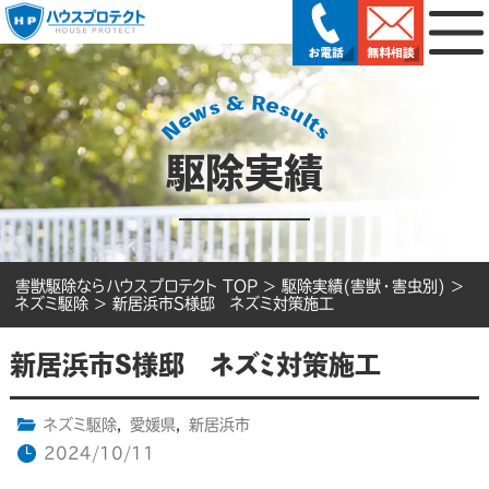
駆除実績
害獣駆除ならハウスプロテクト TOP
>
駆除実績(害獣・害虫別)
>
ネズミ駆除
>
新居浜市S様邸 ネズミ対策施工
新居浜市S様邸 ネズミ対策施工
ネズミ駆除
,
愛媛県
,
新居浜市
2024/10/11