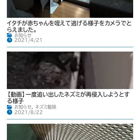
イタチが赤ちゃんを咥えて逃げる様子をカメラでと
らえました。
お知らせ
2021/4/21
【動画】一度追い出したネズミが再侵入しようとす
る様子
お知らせ
,
ネズミ駆除
2021/8/22