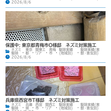
2026/8/6
保護中: 東京都青梅市O様邸 ネズミ対策施工
ネズミ
東京
関東エ
青梅
駆除実績
駆除実績(害
,
,
,
,
,
駆除
都
リア
市
(地域別)
獣・害虫別)
2026/8/6
兵庫県西宮市T様邸 ネズミ対策施工
ネズミ
兵庫
西宮
関西エ
駆除実績
駆除実績(害
,
,
,
,
,
駆除
県
市
リア
(地域別)
獣・害虫別)