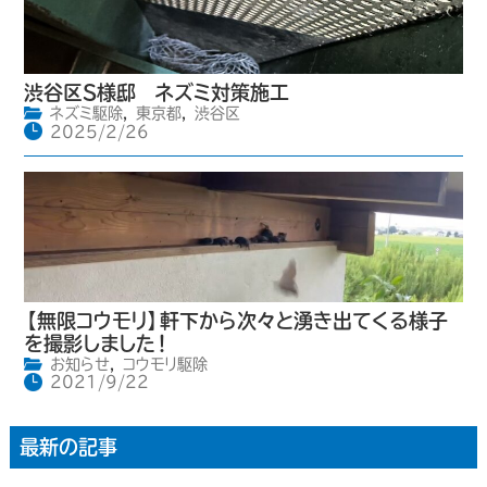
渋谷区S様邸 ネズミ対策施工
ネズミ駆除
,
東京都
,
渋谷区
2025/2/26
【無限コウモリ】軒下から次々と湧き出てくる様子
を撮影しました！
お知らせ
,
コウモリ駆除
2021/9/22
最新の記事