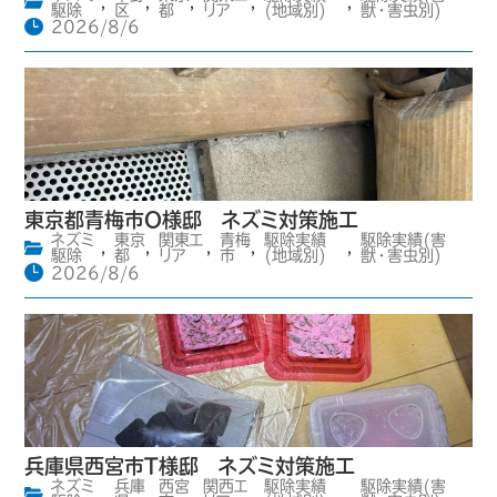
,
,
,
,
,
駆除
区
都
リア
(地域別)
獣・害虫別)
2026/8/6
東京都青梅市O様邸 ネズミ対策施工
ネズミ
東京
関東エ
青梅
駆除実績
駆除実績(害
,
,
,
,
,
駆除
都
リア
市
(地域別)
獣・害虫別)
2026/8/6
兵庫県西宮市T様邸 ネズミ対策施工
ネズミ
兵庫
西宮
関西エ
駆除実績
駆除実績(害
,
,
,
,
,