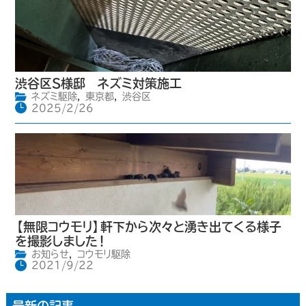
渋谷区S様邸 ネズミ対策施工
ネズミ駆除
,
東京都
,
渋谷区
2025/2/26
【無限コウモリ】軒下から次々と湧き出てくる様子
を撮影しました！
お知らせ
,
コウモリ駆除
2021/9/22
最新の記事