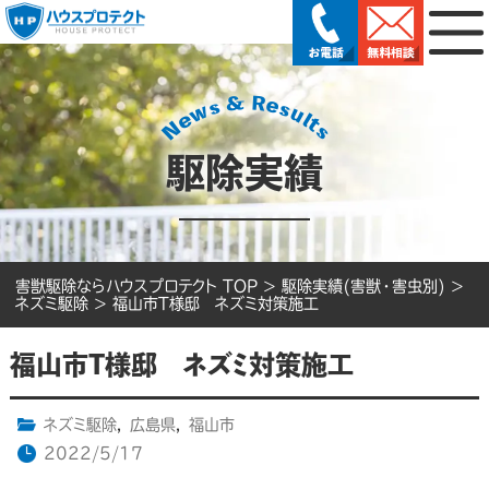
駆除実績
害獣駆除ならハウスプロテクト TOP
>
駆除実績(害獣・害虫別)
>
ネズミ駆除
>
福山市T様邸 ネズミ対策施工
福山市T様邸 ネズミ対策施工
ネズミ駆除
,
広島県
,
福山市
2022/5/17