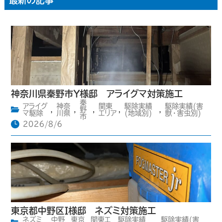
神奈川県秦野市Y様邸 アライグマ対策施工
秦
アライグ
神奈
関東
駆除実績
駆除実績(害
,
,
野
,
,
,
マ駆除
川県
エリア
(地域別)
獣・害虫別)
市
2026/8/6
東京都中野区I様邸 ネズミ対策施工
ネズミ
中野
東京
関東エ
駆除実績
駆除実績(害