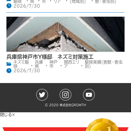
駆除
県
市
リア
(地域別)
獣・害虫別)
2026/7/30
兵庫県神戸市Y様邸 ネズミ対策施工
ネズミ駆
兵庫
神戸
関西エリ
駆除実績(害獣・害虫
,
,
,
,
除
県
市
ア
別)
2026/7/30
©️ 2020 株式会社GROWTH
閉じる×