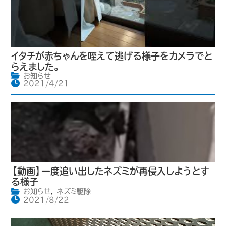
イタチが赤ちゃんを咥えて逃げる様子をカメラでと
らえました。
お知らせ
2021/4/21
【動画】一度追い出したネズミが再侵入しようとす
る様子
お知らせ
,
ネズミ駆除
2021/8/22