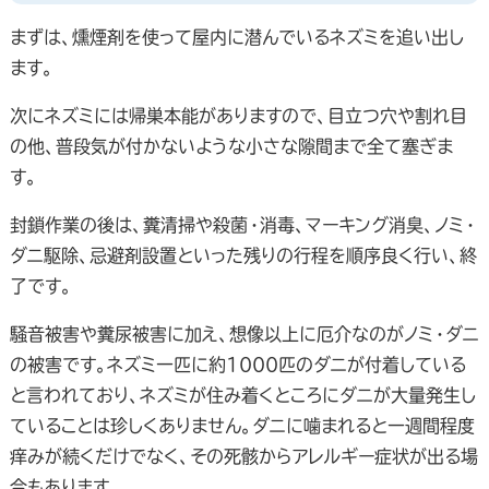
まずは、燻煙剤を使って屋内に潜んでいるネズミを追い出し
ます。
次にネズミには帰巣本能がありますので、目立つ穴や割れ目
の他、普段気が付かないような小さな隙間まで全て塞ぎま
す。
封鎖作業の後は、糞清掃や殺菌・消毒、マーキング消臭、ノミ・
ダニ駆除、忌避剤設置といった残りの行程を順序良く行い、終
了です。
騒音被害や糞尿被害に加え、想像以上に厄介なのがノミ・ダニ
の被害です。ネズミ一匹に約1000匹のダニが付着している
と言われており、ネズミが住み着くところにダニが大量発生し
ていることは珍しくありません。ダニに噛まれると一週間程度
痒みが続くだけでなく、その死骸からアレルギー症状が出る場
合もあります。