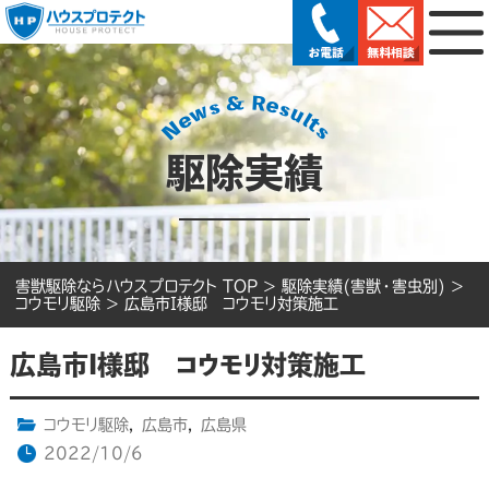
駆除実績
害獣駆除ならハウスプロテクト TOP
>
駆除実績(害獣・害虫別)
>
コウモリ駆除
>
広島市I様邸 コウモリ対策施工
広島市I様邸 コウモリ対策施工
コウモリ駆除
,
広島市
,
広島県
2022/10/6