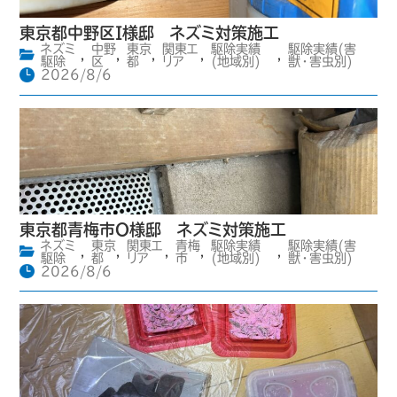
東京都中野区I様邸 ネズミ対策施工
ネズミ
中野
東京
関東エ
駆除実績
駆除実績(害
,
,
,
,
,
駆除
区
都
リア
(地域別)
獣・害虫別)
2026/8/6
東京都青梅市O様邸 ネズミ対策施工
ネズミ
東京
関東エ
青梅
駆除実績
駆除実績(害
,
,
,
,
,
駆除
都
リア
市
(地域別)
獣・害虫別)
2026/8/6