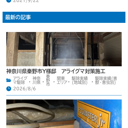
2021/9/22
最新の記事
神奈川県秦野市Y様邸 アライグマ対策施工
秦
アライグ
神奈
関東
駆除実績
駆除実績(害
,
,
野
,
,
,
マ駆除
川県
エリア
(地域別)
獣・害虫別)
市
2026/8/6