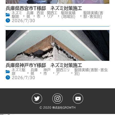
兵庫県西宮市T様邸 ネズミ対策施工
ネズミ
兵庫
西宮
関西エ
駆除実績
駆除実績(害
,
,
,
,
,
駆除
県
市
リア
(地域別)
獣・害虫別)
2026/7/30
兵庫県神戸市Y様邸 ネズミ対策施工
ネズミ駆
兵庫
神戸
関西エリ
駆除実績(害獣・害虫
,
,
,
,
除
県
市
ア
別)
2026/7/30
©️ 2020 株式会社GROWTH