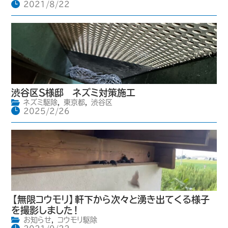
2021/8/22
渋谷区S様邸 ネズミ対策施工
ネズミ駆除
,
東京都
,
渋谷区
2025/2/26
【無限コウモリ】軒下から次々と湧き出てくる様子
を撮影しました！
お知らせ
,
コウモリ駆除