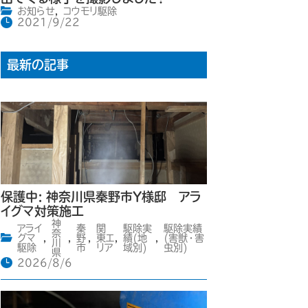
お知らせ
,
コウモリ駆除
2021/9/22
最新の記事
保護中: 神奈川県秦野市Y様邸 アラ
イグマ対策施工
神
アライ
秦
関
駆除実
駆除実績
奈
グマ
,
,
野
,
東エ
,
績(地
,
(害獣・害
川
駆除
市
リア
域別)
虫別)
県
2026/8/6