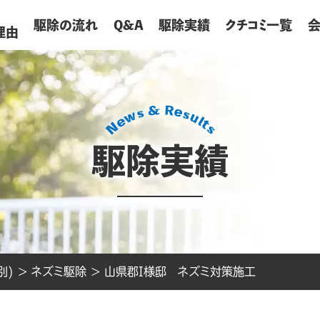
が
駆除の流れ
Q&A
駆除実績
クチコミ一覧
理由
駆除実績
別)
>
ネズミ駆除
>
山県郡I様邸 ネズミ対策施工