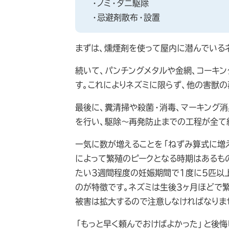
・ノミ・ダニ駆除
・忌避剤散布・設置
まずは、燻煙剤を使って屋内に潜んでいる
続いて、パンチングメタルや金網、コーキ
す。これによりネズミに限らず、他の害獣の
最後に、糞清掃や殺菌・消毒、マーキング消
を行い、駆除～再発防止までの工程が全て
一気に数が増えることを「ねずみ算式に増
によって繁殖のピークとなる時期はあるも
たい3週間程度の妊娠期間で1度に5匹以
のが特徴です。ネズミは生後3ヶ月ほどで
被害は拡大するので注意しなければなりま
「もっと早く頼んでおけばよかった」と後悔