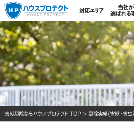
当社
対応エリア
選ばれる
害獣駆除ならハウスプロテクト TOP
>
駆除実績(害獣・害虫