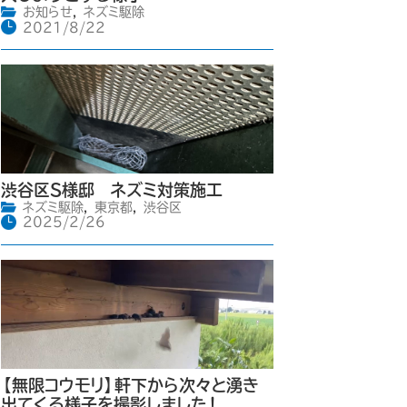
お知らせ
,
ネズミ駆除
2021/8/22
渋谷区S様邸 ネズミ対策施工
ネズミ駆除
,
東京都
,
渋谷区
2025/2/26
【無限コウモリ】軒下から次々と湧き
出てくる様子を撮影しました！