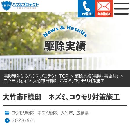
駆除実績
害獣駆除ならハウスプロテクト TOP
>
駆除実績(害獣・害虫別)
>
コウモリ駆除
>
大竹市F様邸 ネズミ、コウモリ対策施工
大竹市F様邸 ネズミ、コウモリ対策施工
コウモリ駆除
,
ネズミ駆除
,
大竹市
,
広島県
2023/6/5