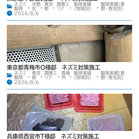
ネズミ
中野
東京
関東エ
駆除実績
駆除実績(害
,
,
,
,
,
駆除
区
都
リア
(地域別)
獣・害虫別)
2026/8/6
東京都青梅市O様邸 ネズミ対策施工
ネズミ
東京
関東エ
青梅
駆除実績
駆除実績(害
,
,
,
,
,
駆除
都
リア
市
(地域別)
獣・害虫別)
2026/8/6
兵庫県西宮市T様邸 ネズミ対策施工