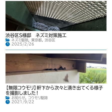
渋谷区S様邸 ネズミ対策施工
ネズミ駆除
,
東京都
,
渋谷区
2025/2/26
【無限コウモリ】軒下から次々と湧き出てくる様子
を撮影しました！
お知らせ
,
コウモリ駆除
2021/9/22