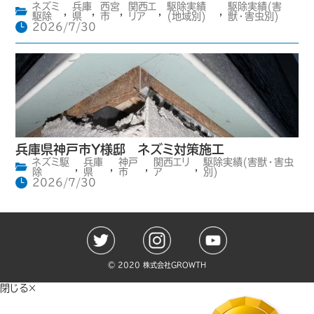
ネズミ
兵庫
西宮
関西エ
駆除実績
駆除実績(害
,
,
,
,
,
駆除
県
市
リア
(地域別)
獣・害虫別)
2026/7/30
兵庫県神戸市Y様邸 ネズミ対策施工
ネズミ駆
兵庫
神戸
関西エリ
駆除実績(害獣・害虫
,
,
,
,
除
県
市
ア
別)
2026/7/30
©️ 2020 株式会社GROWTH
閉じる×