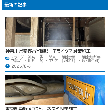
最新の記事
神奈川県秦野市Y様邸 アライグマ対策施工
秦
アライグ
神奈
関東
駆除実績
駆除実績(害
,
,
野
,
,
,
マ駆除
川県
エリア
(地域別)
獣・害虫別)
市
2026/8/6
東京都中野区I様邸 ネズミ対策施工