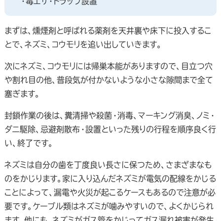
・毒エサ・トラップ設置
まずは、燻煙剤と呼ばれる薬剤を天井裏や床下に投入するこ
とで、ネズミ、コウモリを追い出していきます。
次にネズミ、コウモリには帰巣本能がありますので、目立つ穴
や割れ目の他、普段気が付かないような小さな隙間まで全て
塞ぎます。
封鎖作業の後は、糞清掃や殺菌・消毒、マーキング消臭、ノミ・
ダニ駆除、忌避剤散布・設置といった残りの行程を順序良く行
い、終了です。
ネズミは自分の歯を丁度良い長さに保つため、さまざまなも
のをかじります。家に入り込んだネズミが電気の配線をかじる
ことによって、漏電や火災が起こるケースもあるので注意が必
要です。ケーブル類はネズミが噛みやすいので、よくかじられ
ます。他にも、ネズミがガス管をかじってガス漏れ被害が発生