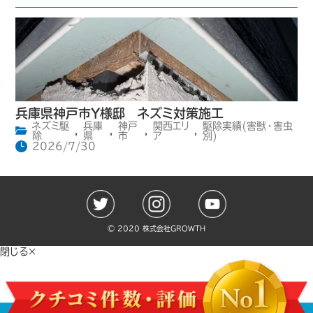
兵庫県神戸市Y様邸 ネズミ対策施工
ネズミ駆
兵庫
神戸
関西エリ
駆除実績(害獣・害虫
,
,
,
,
除
県
市
ア
別)
2026/7/30
©️ 2020 株式会社GROWTH
閉じる×