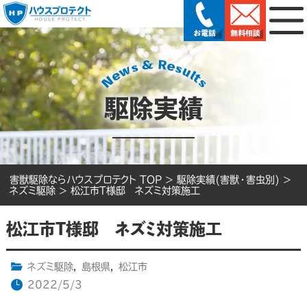
駆除実績
害獣駆除ならハウスプロテクト TOP
>
駆除実績(害獣・害虫別)
>
ネズミ駆除
>
松江市T様邸 ネズミ対策施工
松江市T様邸 ネズミ対策施工
ネズミ駆除
,
島根県
,
松江市
2022/5/3