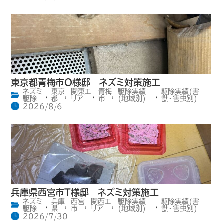
東京都青梅市O様邸 ネズミ対策施工
ネズミ
東京
関東エ
青梅
駆除実績
駆除実績(害
,
,
,
,
,
駆除
都
リア
市
(地域別)
獣・害虫別)
2026/8/6
兵庫県西宮市T様邸 ネズミ対策施工
ネズミ
兵庫
西宮
関西エ
駆除実績
駆除実績(害
,
,
,
,
,
駆除
県
市
リア
(地域別)
獣・害虫別)
2026/7/30