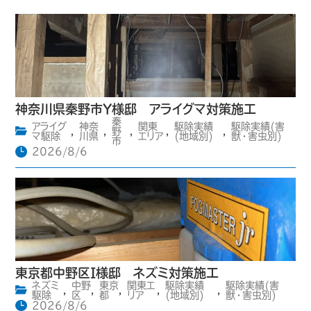
神奈川県秦野市Y様邸 アライグマ対策施工
秦
アライグ
神奈
関東
駆除実績
駆除実績(害
,
,
野
,
,
,
マ駆除
川県
エリア
(地域別)
獣・害虫別)
市
2026/8/6
東京都中野区I様邸 ネズミ対策施工
ネズミ
中野
東京
関東エ
駆除実績
駆除実績(害
,
,
,
,
,
駆除
区
都
リア
(地域別)
獣・害虫別)
2026/8/6