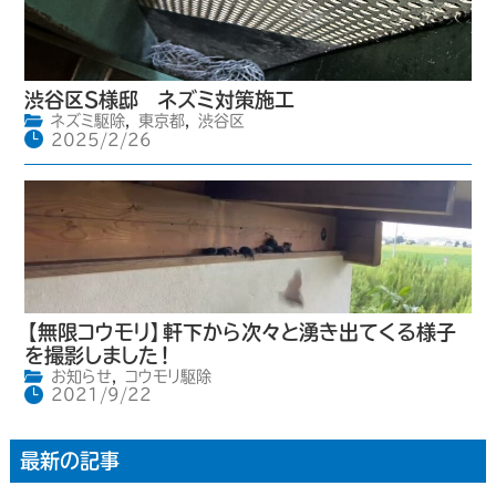
渋谷区S様邸 ネズミ対策施工
ネズミ駆除
,
東京都
,
渋谷区
2025/2/26
【無限コウモリ】軒下から次々と湧き出てくる様子
を撮影しました！
お知らせ
,
コウモリ駆除
2021/9/22
最新の記事