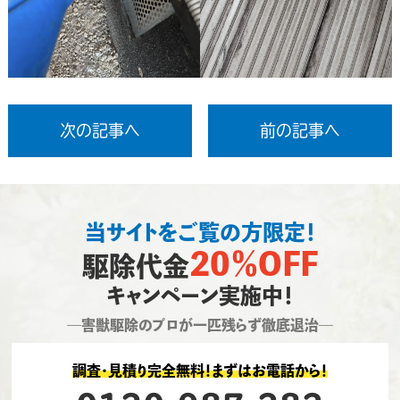
次の記事へ
前の記事へ
当サイトをご覧の方限定！
20％OFF
駆除代金
キャンペーン実施中！
―害獣駆除のプロが一匹残らず徹底退治―
調査・見積り完全無料！まずはお電話から！