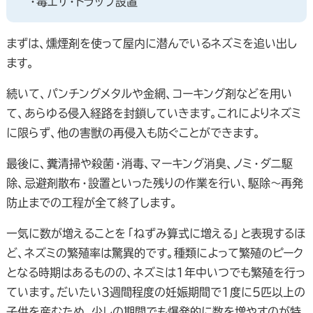
・毒エサ・トラップ設置
まずは、燻煙剤を使って屋内に潜んでいるネズミを追い出し
ます。
続いて、パンチングメタルや金網、コーキング剤などを用い
て、あらゆる侵入経路を封鎖していきます。これによりネズミ
に限らず、他の害獣の再侵入も防ぐことができます。
最後に、糞清掃や殺菌・消毒、マーキング消臭、ノミ・ダニ駆
除、忌避剤散布・設置といった残りの作業を行い、駆除～再発
防止までの工程が全て終了します。
一気に数が増えることを「ねずみ算式に増える」と表現するほ
ど、ネズミの繁殖率は驚異的です。種類によって繁殖のピーク
となる時期はあるものの、ネズミは1年中いつでも繁殖を行っ
ています。だいたい3週間程度の妊娠期間で1度に5匹以上の
子供を産むため、少しの期間でも爆発的に数を増やすのが特