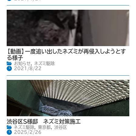
【動画】一度追い出したネズミが再侵入しようとす
る様子
お知らせ
,
ネズミ駆除
2021/8/22
渋谷区S様邸 ネズミ対策施工
ネズミ駆除
,
東京都
,
渋谷区
2025/2/26