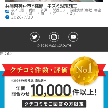
兵庫県神戸市Y様邸 ネズミ対策施工
ネズミ駆
兵庫
神戸
関西エリ
駆除実績(害獣・害虫
,
,
,
,
除
県
市
ア
別)
2026/7/30
©️ 2020 株式会社GROWTH
閉じる×