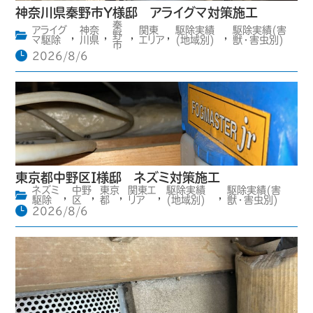
神奈川県秦野市Y様邸 アライグマ対策施工
秦
アライグ
神奈
関東
駆除実績
駆除実績(害
,
,
野
,
,
,
マ駆除
川県
エリア
(地域別)
獣・害虫別)
市
2026/8/6
東京都中野区I様邸 ネズミ対策施工
ネズミ
中野
東京
関東エ
駆除実績
駆除実績(害
,
,
,
,
,
駆除
区
都
リア
(地域別)
獣・害虫別)
2026/8/6