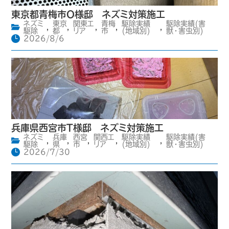
東京都青梅市O様邸 ネズミ対策施工
ネズミ
東京
関東エ
青梅
駆除実績
駆除実績(害
,
,
,
,
,
駆除
都
リア
市
(地域別)
獣・害虫別)
2026/8/6
兵庫県西宮市T様邸 ネズミ対策施工
ネズミ
兵庫
西宮
関西エ
駆除実績
駆除実績(害
,
,
,
,
,
駆除
県
市
リア
(地域別)
獣・害虫別)
2026/7/30