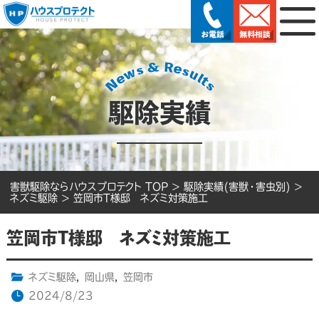
駆除実績
害獣駆除ならハウスプロテクト TOP
>
駆除実績(害獣・害虫別)
>
ネズミ駆除
>
笠岡市T様邸 ネズミ対策施工
笠岡市T様邸 ネズミ対策施工
ネズミ駆除
,
岡山県
,
笠岡市
2024/8/23