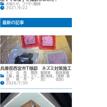
お知らせ
,
コウモリ駆除
2021/9/22
最新の記事
兵庫県西宮市T様邸 ネズミ対策施工
ネズ
兵
西
関西
駆除実
駆除実績
ミ駆
,
庫
,
宮
,
エリ
,
績(地域
,
(害獣・害
除
県
市
ア
別)
虫別)
2026/7/30