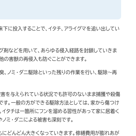
床下に投入することで、イタチ、アライグマを追い出してい
ング剤などを用いて、あらゆる侵入経路を封鎖していきま
、他の害獣の再侵入も防ぐことができます。
臭、ノミ・ダニ駆除といった残りの作業を行い、駆除～再
被害を与えられている状況でも許可のないまま捕獲や殺傷
です。一般の方ができる駆除方法としては、家から傷つけ
。イタチは一箇所にフンを溜める習性があって家に居着く
やノミ・ダニによる被害も深刻です。
ともにどんどん大きくなっていきます。修繕費用が膨れあが