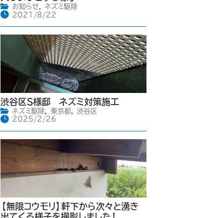
お知らせ
,
ネズミ駆除
2021/8/22
渋谷区S様邸 ネズミ対策施工
ネズミ駆除
,
東京都
,
渋谷区
2025/2/26
【無限コウモリ】軒下から次々と湧き
出てくる様子を撮影しました！