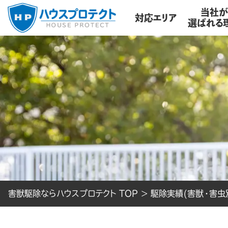
当社
対応エリア
選ばれる
害獣駆除ならハウスプロテクト TOP
>
駆除実績(害獣・害虫