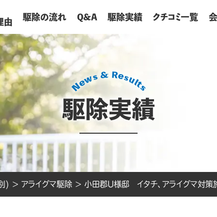
が
駆除の流れ
Q&A
駆除実績
クチコミ一覧
理由
駆除実績
別)
>
アライグマ駆除
>
小田郡U様邸 イタチ、アライグマ対策