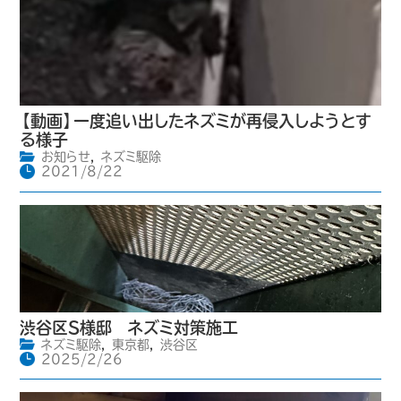
【動画】一度追い出したネズミが再侵入しようとす
る様子
お知らせ
,
ネズミ駆除
2021/8/22
渋谷区S様邸 ネズミ対策施工
ネズミ駆除
,
東京都
,
渋谷区
2025/2/26