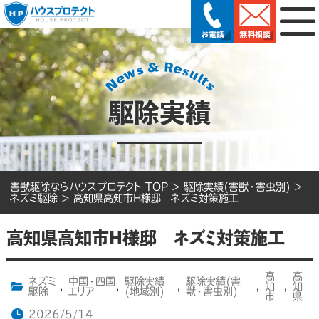
駆除実績
害獣駆除ならハウスプロテクト TOP
>
駆除実績(害獣・害虫別)
>
ネズミ駆除
>
高知県高知市H様邸 ネズミ対策施工
高知県高知市H様邸 ネズミ対策施工
高
高
ネズミ
中国・四国
駆除実績
駆除実績(害
,
,
,
,
知
,
知
駆除
エリア
(地域別)
獣・害虫別)
市
県
2026/5/14