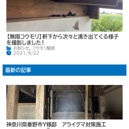
【無限コウモリ】軒下から次々と湧き出てくる様子
を撮影しました！
お知らせ
,
コウモリ駆除
2021/9/22
最新の記事
神奈川県秦野市Y様邸 アライグマ対策施工