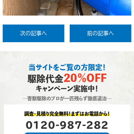
次の記事へ
前の記事へ
当サイトをご覧の方限定！
20％OFF
駆除代金
キャンペーン実施中！
―害獣駆除のプロが一匹残らず徹底退治―
調査・見積り完全無料！まずはお電話から！
0120-987-282