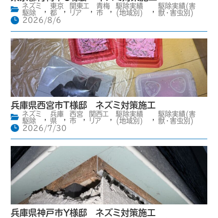
ネズミ
東京
関東エ
青梅
駆除実績
駆除実績(害
,
,
,
,
,
駆除
都
リア
市
(地域別)
獣・害虫別)
2026/8/6
兵庫県西宮市T様邸 ネズミ対策施工
ネズミ
兵庫
西宮
関西エ
駆除実績
駆除実績(害
,
,
,
,
,
駆除
県
市
リア
(地域別)
獣・害虫別)
2026/7/30
兵庫県神戸市Y様邸 ネズミ対策施工