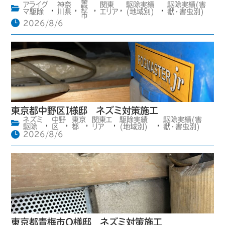
秦
アライグ
神奈
関東
駆除実績
駆除実績(害
,
,
野
,
,
,
マ駆除
川県
エリア
(地域別)
獣・害虫別)
市
2026/8/6
東京都中野区I様邸 ネズミ対策施工
ネズミ
中野
東京
関東エ
駆除実績
駆除実績(害
,
,
,
,
,
駆除
区
都
リア
(地域別)
獣・害虫別)
2026/8/6
東京都青梅市O様邸 ネズミ対策施工