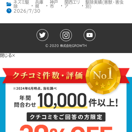
ネズミ駆
兵庫
神戸
関西エリ
駆除実績(害獣・害虫
,
,
,
,
除
県
市
ア
別)
2026/7/30
©️ 2020 株式会社GROWTH
閉じる×