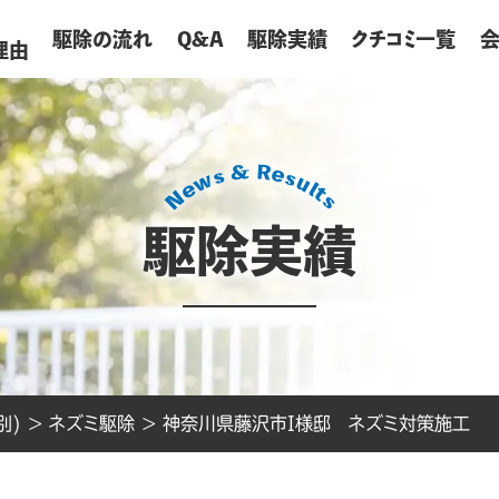
が
駆除の流れ
Q&A
駆除実績
クチコミ一覧
理由
駆除実績
別)
>
ネズミ駆除
>
神奈川県藤沢市I様邸 ネズミ対策施工