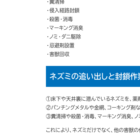
・糞清掃
・侵入経路封鎖
・殺菌・消毒
・マーキング消臭
・ノミ・ダニ駆除
・忌避剤設置
・害獣回収
ネズミの追い出しと封鎖作
①床下や天井裏に潜んでいるネズミを、薬
②パンチングメタルや金網、コーキング剤
③糞清掃や殺菌・消毒、マーキング消臭、ノ
これにより、ネズミだけでなく、他の害獣の