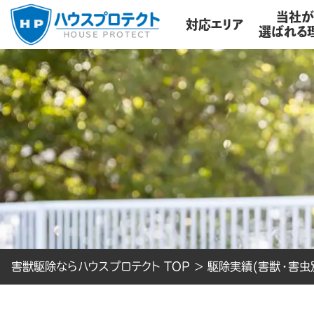
当社
対応エリア
選ばれる
害獣駆除ならハウスプロテクト TOP
>
駆除実績(害獣・害虫