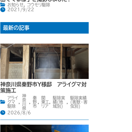
お知らせ
,
コウモリ駆除
2021/9/22
最新の記事
神奈川県秦野市Y様邸 アライグマ対
策施工
神
アライ
秦
関
駆除実
駆除実績
奈
グマ
,
,
野
,
東エ
,
績(地
,
(害獣・害
川
駆除
市
リア
域別)
虫別)
県
2026/8/6