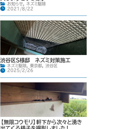
お知らせ
,
ネズミ駆除
2021/8/22
渋谷区S様邸 ネズミ対策施工
ネズミ駆除
,
東京都
,
渋谷区
2025/2/26
【無限コウモリ】軒下から次々と湧き
出てくる様子を撮影しました！