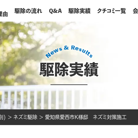
が
駆除の流れ
Q&A
駆除実績
クチコミ一覧
理由
駆除実績
別)
>
ネズミ駆除
>
愛知県愛西市K様邸 ネズミ対策施工