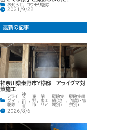
お知らせ
,
コウモリ駆除
2021/9/22
最新の記事
神奈川県秦野市Y様邸 アライグマ対
策施工
神
アライ
秦
関
駆除実
駆除実績
奈
グマ
,
,
野
,
東エ
,
績(地
,
(害獣・害
川
駆除
市
リア
域別)
虫別)
県
2026/8/6