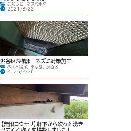
お知らせ
,
ネズミ駆除
2021/8/22
渋谷区S様邸 ネズミ対策施工
ネズミ駆除
,
東京都
,
渋谷区
2025/2/26
【無限コウモリ】軒下から次々と湧き
出てくる様子を撮影しました！