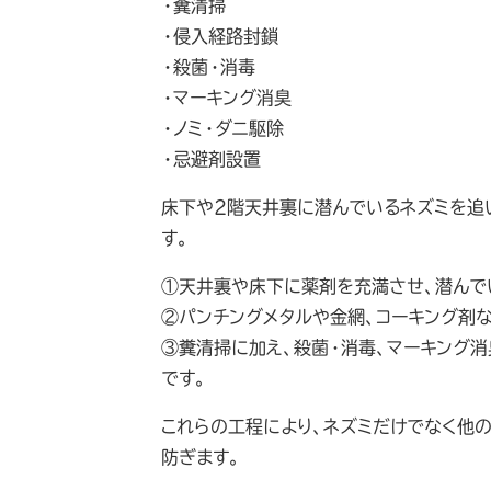
・糞清掃
・侵入経路封鎖
・殺菌・消毒
・マーキング消臭
・ノミ・ダニ駆除
・忌避剤設置
床下や2階天井裏に潜んでいるネズミを追
す。
①天井裏や床下に薬剤を充満させ、潜んで
②パンチングメタルや金網、コーキング剤
③糞清掃に加え、殺菌・消毒、マーキング消
です。
これらの工程により、ネズミだけでなく他
防ぎます。