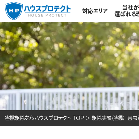
当社
対応エリア
選ばれる
害獣駆除ならハウスプロテクト TOP
>
駆除実績(害獣・害虫