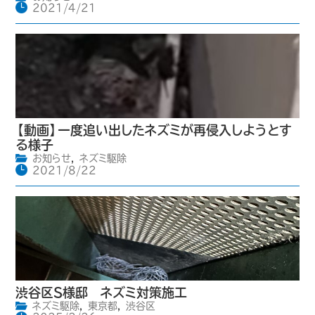
2021/4/21
【動画】一度追い出したネズミが再侵入しようとす
る様子
お知らせ
,
ネズミ駆除
2021/8/22
渋谷区S様邸 ネズミ対策施工
ネズミ駆除
,
東京都
,
渋谷区