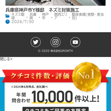
兵庫県神戸市Y様邸 ネズミ対策施工
ネズミ駆
兵庫
神戸
関西エリ
駆除実績(害獣・害虫
,
,
,
,
除
県
市
ア
別)
2026/7/30
©️ 2020 株式会社GROWTH
閉じる×