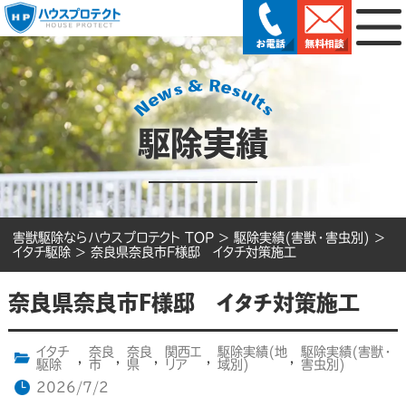
駆除実績
害獣駆除ならハウスプロテクト TOP
>
駆除実績(害獣・害虫別)
>
イタチ駆除
>
奈良県奈良市F様邸 イタチ対策施工
奈良県奈良市F様邸 イタチ対策施工
イタチ
奈良
奈良
関西エ
駆除実績(地
駆除実績(害獣・
,
,
,
,
,
駆除
市
県
リア
域別)
害虫別)
2026/7/2