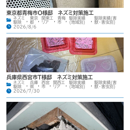
東京都青梅市O様邸 ネズミ対策施工
ネズミ
東京
関東エ
青梅
駆除実績
駆除実績(害
,
,
,
,
,
駆除
都
リア
市
(地域別)
獣・害虫別)
2026/8/6
兵庫県西宮市T様邸 ネズミ対策施工
ネズミ
兵庫
西宮
関西エ
駆除実績
駆除実績(害
,
,
,
,
,
駆除
県
市
リア
(地域別)
獣・害虫別)
2026/7/30