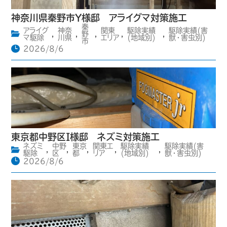
神奈川県秦野市Y様邸 アライグマ対策施工
秦
アライグ
神奈
関東
駆除実績
駆除実績(害
,
,
野
,
,
,
マ駆除
川県
エリア
(地域別)
獣・害虫別)
市
2026/8/6
東京都中野区I様邸 ネズミ対策施工
ネズミ
中野
東京
関東エ
駆除実績
駆除実績(害
,
,
,
,
,
駆除
区
都
リア
(地域別)
獣・害虫別)
2026/8/6