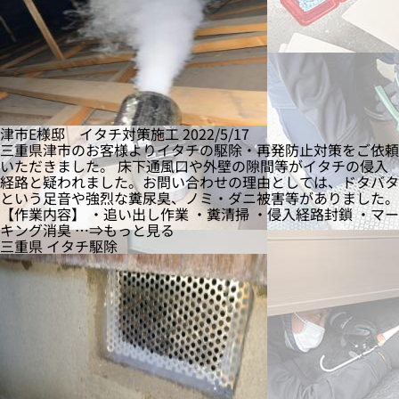
津市E様邸 イタチ対策施工
2022/5/17
三重県津市のお客様よりイタチの駆除・再発防止対策をご依頼
いただきました。 床下通風口や外壁の隙間等がイタチの侵入
経路と疑われました。お問い合わせの理由としては、ドタバタ
という足音や強烈な糞尿臭、ノミ・ダニ被害等がありました。
【作業内容】 ・追い出し作業 ・糞清掃 ・侵入経路封鎖 ・マー
キング消臭 …⇒もっと見る
三重県
イタチ駆除