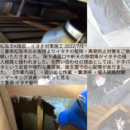
松阪市K様邸 イタチ対策施工
2022/7/1
三重県松阪市のお客様よりイタチの駆除・再発防止対策をご依
頼いただきました。 床下通風口や軒天の隙間等がイタチの侵
入経路と疑われました。お問い合わせの理由としては、ドタバ
タという足音や強烈な糞尿臭、衛生面での心配等がありまし
た。 【作業内容】 ・追い出し作業 ・糞清掃 ・侵入経路封鎖
・マーキング消臭…⇒もっと見る
三重県
イタチ駆除