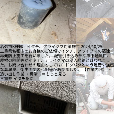
名張市K様邸 イタチ、アライグマ対策施工
2024/10/25
三重県名張市のお客様のご依頼でイタチ、アライグマの駆除・
再発防止施工を行いました。 配管引き込み部や床下通風口、
屋根の隙間等がイタチ、アライグマの侵入経路と疑われまし
た。お問い合わせの理由としては、ドタバタという足音や強烈
な糞尿臭、衛生面での心配等がありました。 【作業内容】 ・
追い出し作業 ・糞清…⇒もっと見る
三重県
イタチ駆除