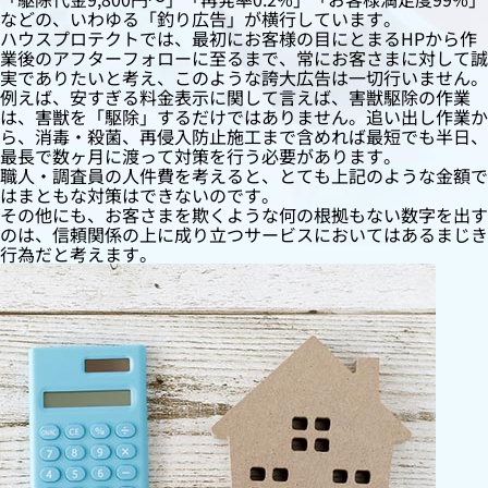
などの、いわゆる「釣り広告」が横行しています。
ハウスプロテクトでは、最初にお客様の目にとまるHPから作
業後のアフターフォローに至るまで、常にお客さまに対して誠
実でありたいと考え、このような誇大広告は一切行いません。
例えば、安すぎる料金表示に関して言えば、害獣駆除の作業
は、害獣を「駆除」するだけではありません。追い出し作業か
ら、消毒・殺菌、再侵入防止施工まで含めれば最短でも半日、
最長で数ヶ月に渡って対策を行う必要があります。
職人・調査員の人件費を考えると、とても上記のような金額で
はまともな対策はできないのです。
その他にも、お客さまを欺くような何の根拠もない数字を出す
のは、信頼関係の上に成り立つサービスにおいてはあるまじき
行為だと考えます。