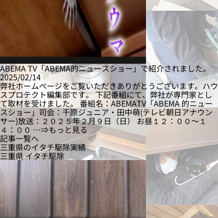
ABEMA TV「ABEMA的ニュースショー」で紹介されました。
2025/02/14
弊社ホームページをご覧いただきありがとうございます。ハウ
スプロテクト編集部です。 下記番組にて、弊社が専門家とし
て取材を受けました。 番組名：ABEMATV「ABEMA 的ニュー
スショー」司会：千原ジュニア・田中萌(テレビ朝日アナウン
サー)放送：２０２５年２月９日（日） お昼１２：００〜１
４：００ …⇒もっと見る
記事一覧へ
三重県のイタチ駆除実績
三重県
イタチ駆除