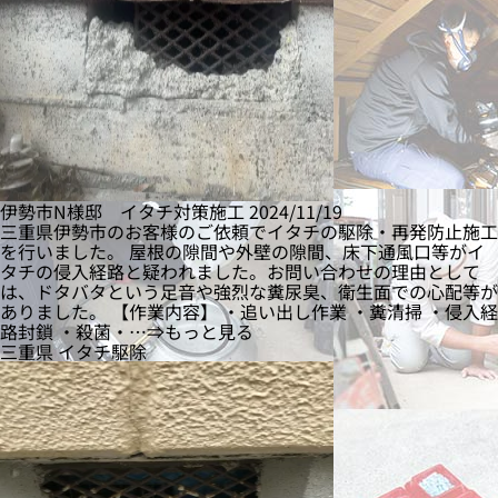
伊勢市N様邸 イタチ対策施工
2024/11/19
三重県伊勢市のお客様のご依頼でイタチの駆除・再発防止施工
を行いました。 屋根の隙間や外壁の隙間、床下通風口等がイ
タチの侵入経路と疑われました。お問い合わせの理由として
は、ドタバタという足音や強烈な糞尿臭、衛生面での心配等が
ありました。 【作業内容】 ・追い出し作業 ・糞清掃 ・侵入経
路封鎖 ・殺菌・…⇒もっと見る
三重県
イタチ駆除