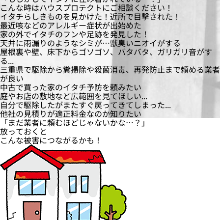
こんな時は
ハウスプロテクト
にご相談ください！
イタチらしきものを見かけた！近所で目撃された！
最近咳などのアレルギー症状が出始めた
家の外でイタチのフンや足跡を発見した！
天井に雨漏りのようなシミが…獣臭いニオイがする
屋根裏や壁、床下からゴソゴソ、バタバタ、ガリガリ音がす
る...
三重県で駆除から糞掃除や殺菌消毒、再発防止まで頼める業者
が良い
中古で買った家のイタチ予防を頼みたい
庭やお店の敷地など広範囲を見てほしい...
自分で駆除したがまたすぐ戻ってきてしまった...
他社の見積りが適正料金なのか知りたい
「まだ業者に頼むほどじゃないかな…？」
放っておくと
こんな
被害
につながるかも！