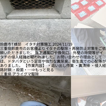
鈴鹿市T様邸 イタチ対策施工
2024/11/19
三重県鈴鹿市のお客様よりイタチの駆除・再発防止対策をご依
頼いただきました。 床下通風口や換気口、外壁の隙間等がイ
タチの侵入経路と疑われました。お問い合わせの理由として
は、ドタバタという足音や強烈な糞尿臭、衛生面での心配等が
ありました。 【作業内容】 ・追い出し作業 ・糞清掃 ・侵入経
路封鎖 ・殺菌・…⇒もっと見る
三重県
アライグマ駆除