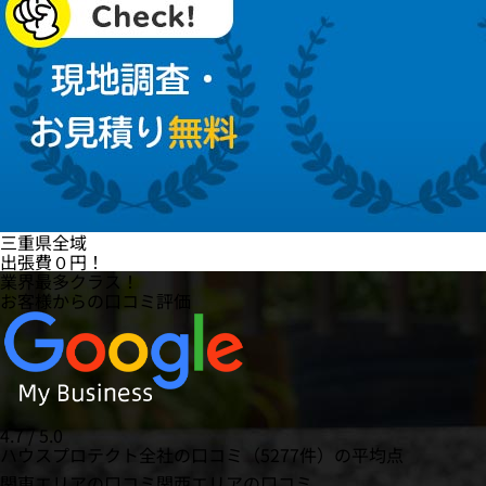
三重県全域
出張費
０円
！
業界最多クラス！
お客様からの口コミ評価
4.7 / 5.0
ハウスプロテクト全社の口コミ（5277件）の平均点
関東エリアの口コミ
関西エリアの口コミ