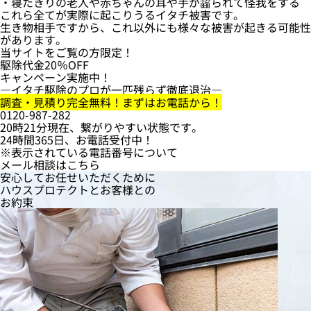
・寝たきりの老人や赤ちゃんの耳や手が齧られて怪我をする
これら全てが実際に起こりうるイタチ被害です。
生き物相手ですから、これ以外にも様々な被害が起きる可能性
があります。
当サイトをご覧の方限定！
駆除代金
20％OFF
キャンペーン実施中！
―イタチ駆除のプロが一匹残らず徹底退治―
調査・見積り完全無料！まずはお電話から！
0120-987-282
20時21分現在、繋がりやすい状態です。
24時間365日、お電話受付中！
※表示されている電話番号について
メール相談はこちら
安心してお任せいただくために
ハウスプロテクト
と
お客様
との
お約束