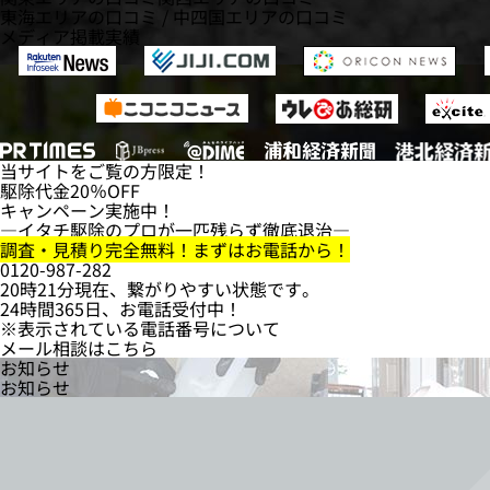
東海エリアの口コミ
/
中四国エリアの口コミ
メディア掲載実績
当サイトをご覧の方限定！
駆除代金
20％OFF
キャンペーン実施中！
―イタチ駆除のプロが一匹残らず徹底退治―
調査・見積り完全無料！まずはお電話から！
0120-987-282
20時21分現在、繋がりやすい状態です。
24時間365日、お電話受付中！
※表示されている電話番号について
メール相談はこちら
お知らせ
お知らせ