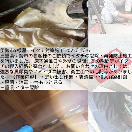
伊勢市Y様邸 イタチ対策施工
2022/12/16
三重県伊勢市のお客様のご依頼でイタチの駆除・再発防止施工
を行いました。 床下通風口や外壁の隙間、瓦の隙間等がイタ
チの侵入経路と疑われました。お問い合わせの理由としては、
強烈な糞尿臭やノミ・ダニ被害、衛生面での心配等がありまし
た。 【作業内容】 ・追い出し作業 ・糞清掃 ・侵入経路封鎖
・殺菌・消毒 …⇒もっと見る
三重県
イタチ駆除