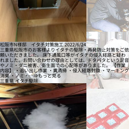
松阪市N様邸 イタチ対策施工
2022/6/24
三重県松阪市のお客様よりイタチの駆除・再発防止対策をご依
頼いただきました。 床下通風口等がイタチの侵入経路と疑わ
れました。お問い合わせの理由としては、ドタバタという足音
やノミ・ダニ被害、衛生面での心配等がありました。 【作業
内容】 ・追い出し作業 ・糞清掃 ・侵入経路封鎖 ・マーキング
消臭 ・ノミ・…⇒もっと見る
三重県
イタチ駆除