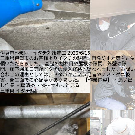
伊賀市H様邸 イタチ対策施工
2023/6/16
三重県伊賀市のお客様よりイタチの駆除・再発防止対策をご依
頼いただきました。 基礎の割れ目や屋根の隙間、外壁の隙
間、床下通風口等がイタチの侵入経路と疑われました。お問い
合わせの理由としては、ドタバタという足音やノミ・ダニ被
害、衛生面での心配等がありました。 【作業内容】 ・追い出
し作業 ・糞清掃 ・侵…⇒もっと見る
三重県
イタチ駆除