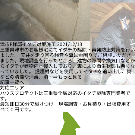
津市F様邸イタチ対策施工
2021/12/13
三重県津市のお客様宅にてイタチの駆除・再発防止対策を行い
ました。 天井を走り回る騒音や糞にお困りでご相談いただき
ました。現地調査を行ったところ、建物の隙間や換気口などか
らイタチが建物内へ侵入しており、糞により衛生状態も悪くな
っていました。 燻煙材などを使用してイタチを追い出し、糞
などの清掃や消毒、消…⇒もっと見る
記事一覧へ
対応エリア
ハウスプロテクトは三重県全域対応のイタチ駆除専門業者で
す。
最短即日
30分
で駆けつけ！現場調査・お見積り・出張費用
す
べて０円
です。