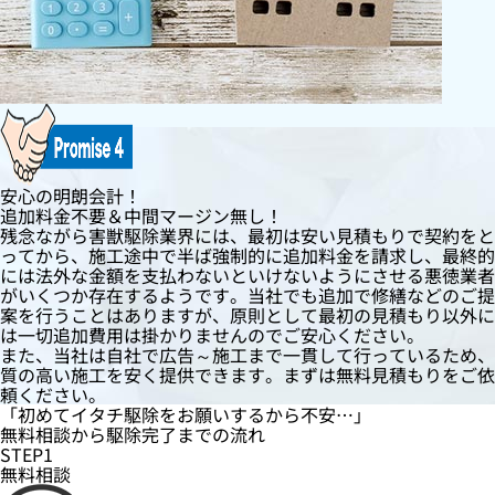
安心の明朗会計！
追加料金不要＆中間マージン無し！
残念ながら害獣駆除業界には、最初は安い見積もりで契約をと
ってから、施工途中で半ば強制的に追加料金を請求し、最終的
には法外な金額を支払わないといけないようにさせる悪徳業者
がいくつか存在するようです。当社でも追加で修繕などのご提
案を行うことはありますが、原則として最初の見積もり以外に
は一切追加費用は掛かりませんのでご安心ください。
また、当社は自社で広告～施工まで一貫して行っているため、
質の高い施工を安く提供できます。まずは無料見積もりをご依
頼ください。
「初めてイタチ駆除をお願いするから不安…」
無料相談
から
駆除完了
までの流れ
STEP1
無料相談