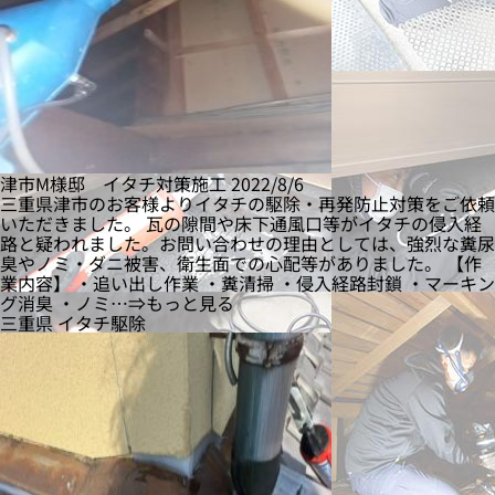
津市M様邸 イタチ対策施工
2022/8/6
三重県津市のお客様よりイタチの駆除・再発防止対策をご依頼
いただきました。 瓦の隙間や床下通風口等がイタチの侵入経
路と疑われました。お問い合わせの理由としては、強烈な糞尿
臭やノミ・ダニ被害、衛生面での心配等がありました。 【作
業内容】 ・追い出し作業 ・糞清掃 ・侵入経路封鎖 ・マーキン
グ消臭 ・ノミ…⇒もっと見る
三重県
イタチ駆除