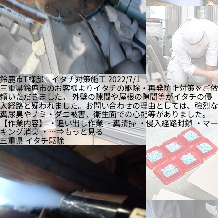
鈴鹿市T様邸 イタチ対策施工
2022/7/1
三重県鈴鹿市のお客様よりイタチの駆除・再発防止対策をご依
頼いただきました。 外壁の隙間や屋根の隙間等がイタチの侵
入経路と疑われました。お問い合わせの理由としては、強烈な
糞尿臭やノミ・ダニ被害、衛生面での心配等がありました。
【作業内容】 ・追い出し作業 ・糞清掃 ・侵入経路封鎖 ・マー
キング消臭 ・…⇒もっと見る
三重県
イタチ駆除