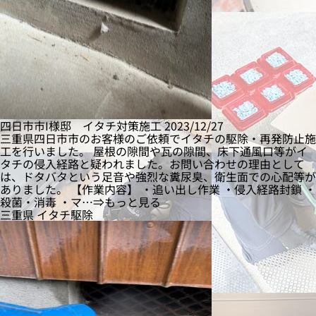
四日市市I様邸 イタチ対策施工
2023/12/27
三重県四日市市のお客様のご依頼でイタチの駆除・再発防止施
工を行いました。 屋根の隙間や瓦の隙間、床下通風口等がイ
タチの侵入経路と疑われました。お問い合わせの理由として
は、ドタバタという足音や強烈な糞尿臭、衛生面での心配等が
ありました。 【作業内容】 ・追い出し作業 ・侵入経路封鎖 ・
殺菌・消毒 ・マ…⇒もっと見る
三重県
イタチ駆除