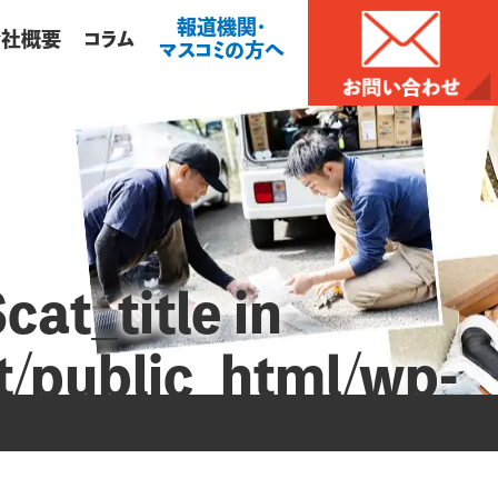
報道機関・
会社概要
コラム
マスコミの方へ
cat_title in
/public_html/wp-
php
on line
17