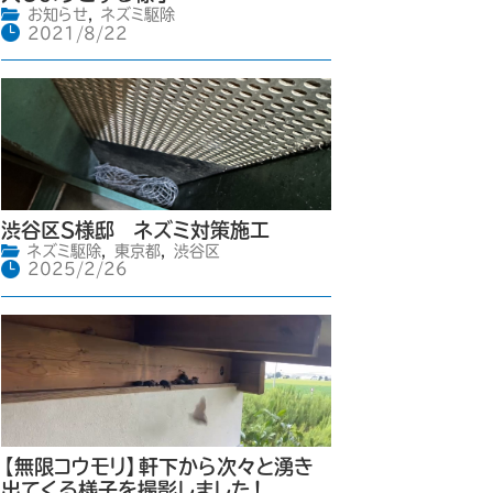
お知らせ
,
ネズミ駆除
2021/8/22
渋谷区S様邸 ネズミ対策施工
ネズミ駆除
,
東京都
,
渋谷区
2025/2/26
【無限コウモリ】軒下から次々と湧き
出てくる様子を撮影しました！