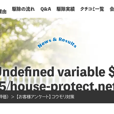
が
駆除の流れ
Q&A
駆除実績
クチコミ一覧
理由
Undefined variable $
/house-protect.net
mes/hp2024/single.
評価）
>
【お客様アンケート】コウモリ対策