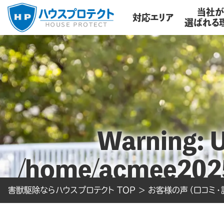
当社
対応エリア
選ばれる
Warning
: 
/home/acmee2025
害獣駆除ならハウスプロテクト TOP
content/the
>
お客様の声（口コミ・