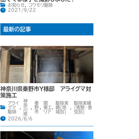
お知らせ
,
コウモリ駆除
2021/9/22
最新の記事
神奈川県秦野市Y様邸 アライグマ対
策施工
神
アライ
秦
関
駆除実
駆除実績
奈
グマ
,
,
野
,
東エ
,
績(地
,
(害獣・害
川
駆除
市
リア
域別)
虫別)
県
2026/8/6