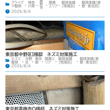
秦
アライグ
神奈
関東
駆除実績
駆除実績(害
,
,
野
,
,
,
マ駆除
川県
エリア
(地域別)
獣・害虫別)
市
2026/8/6
東京都中野区I様邸 ネズミ対策施工
ネズミ
中野
東京
関東エ
駆除実績
駆除実績(害
,
,
,
,
,
駆除
区
都
リア
(地域別)
獣・害虫別)
2026/8/6
東京都青梅市O様邸 ネズミ対策施工