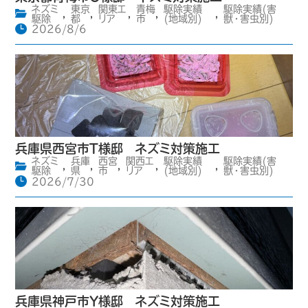
ネズミ
東京
関東エ
青梅
駆除実績
駆除実績(害
,
,
,
,
,
駆除
都
リア
市
(地域別)
獣・害虫別)
2026/8/6
兵庫県西宮市T様邸 ネズミ対策施工
ネズミ
兵庫
西宮
関西エ
駆除実績
駆除実績(害
,
,
,
,
,
駆除
県
市
リア
(地域別)
獣・害虫別)
2026/7/30
兵庫県神戸市Y様邸 ネズミ対策施工