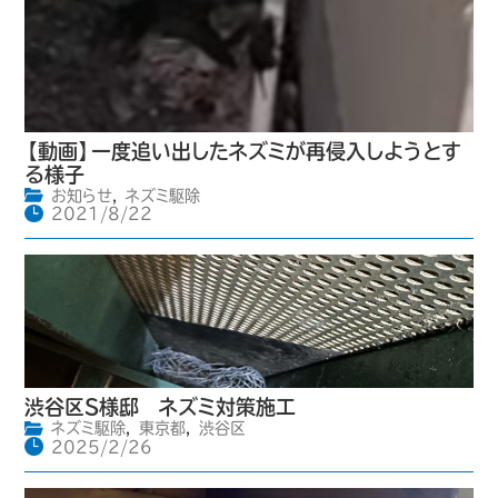
【動画】一度追い出したネズミが再侵入しようとす
る様子
お知らせ
,
ネズミ駆除
2021/8/22
渋谷区S様邸 ネズミ対策施工
ネズミ駆除
,
東京都
,
渋谷区
2025/2/26