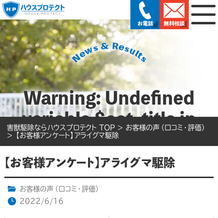
Warning
: Undefined
variable $cat_title in
害獣駆除ならハウスプロテクト TOP
>
お客様の声（口コミ・評価）
/home/acmee2025/house
>
【お客様アンケート】アライグマ駆除
protect.net/public_html/
【お客様アンケート】アライグマ駆除
content/themes/hp2024/
お客様の声（口コミ・評価）
on line
17
2022/6/16