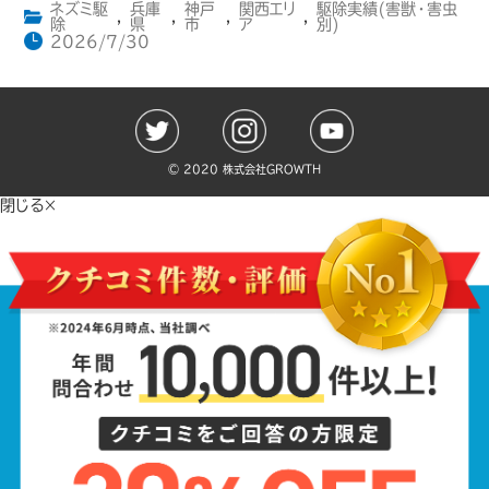
ネズミ駆
兵庫
神戸
関西エリ
駆除実績(害獣・害虫
,
,
,
,
除
県
市
ア
別)
2026/7/30
©️ 2020 株式会社GROWTH
閉じる×