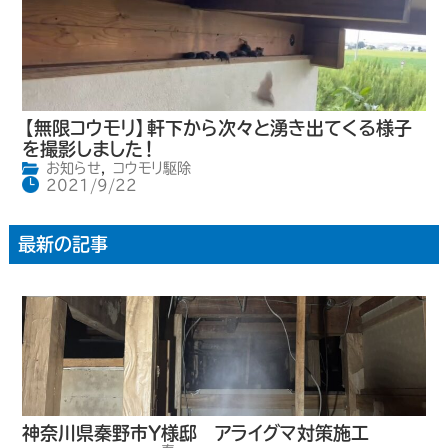
【無限コウモリ】軒下から次々と湧き出てくる様子
を撮影しました！
お知らせ
,
コウモリ駆除
2021/9/22
最新の記事
神奈川県秦野市Y様邸 アライグマ対策施工