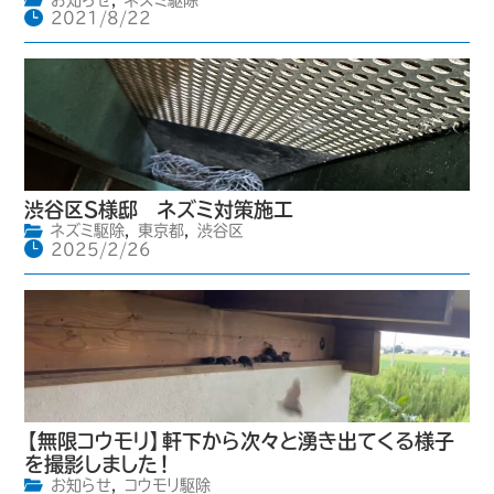
2021/8/22
渋谷区S様邸 ネズミ対策施工
ネズミ駆除
,
東京都
,
渋谷区
2025/2/26
【無限コウモリ】軒下から次々と湧き出てくる様子
を撮影しました！
お知らせ
,
コウモリ駆除