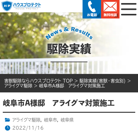
駆除実績
害獣駆除ならハウスプロテクト TOP
>
駆除実績(害獣・害虫別)
>
アライグマ駆除
>
岐阜市A様邸 アライグマ対策施工
岐阜市A様邸 アライグマ対策施工
アライグマ駆除
,
岐阜市
,
岐阜県
2022/11/16