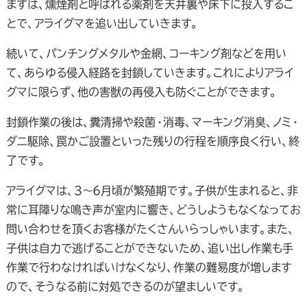
まずは、燻煙剤と呼ばれる薬剤を天井裏や床下に投入するこ
とで、アライグマを追い出していきます。
続いて、パンチングメタルや金網、コーキング剤などを用い
て、あらゆる侵入経路を封鎖していきます。これによりアライ
グマに限らず、他の害獣の再侵入も防ぐことができます。
封鎖作業の後は、糞清掃や殺菌・消毒、マーキング消臭、ノミ・
ダニ駆除、罠かご設置といった残りの行程を順序良く行い、終
了です。
アライグマは、3～6月頃が繁殖期です。子供が生まれると、非
常に耳障りな鳴き声が室内に響き、どうしようもなくなってお
問い合わせを頂くお客様がたくさんいらっしゃいます。また、
子供は自力で逃げることができないため、追い出し作業も手
作業で行わなければいけなくなり、作業の難易度が増します
ので、そうなる前に対処できるのが望ましいです。