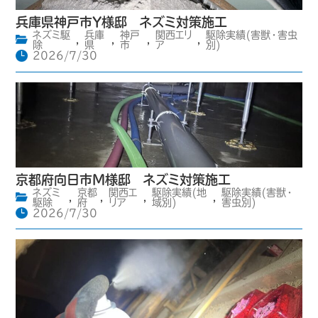
兵庫県神戸市Y様邸 ネズミ対策施工
ネズミ駆
兵庫
神戸
関西エリ
駆除実績(害獣・害虫
,
,
,
,
除
県
市
ア
別)
2026/7/30
京都府向日市M様邸 ネズミ対策施工
ネズミ
京都
関西エ
駆除実績(地
駆除実績(害獣・
,
,
,
,
駆除
府
リア
域別)
害虫別)
2026/7/30