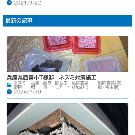
2021/9/22
最新の記事
兵庫県西宮市T様邸 ネズミ対策施工
ネズミ
兵庫
西宮
関西エ
駆除実績
駆除実績(害
,
,
,
,
,
駆除
県
市
リア
(地域別)
獣・害虫別)
2026/7/30