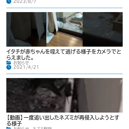
2023/8/7
イタチが赤ちゃんを咥えて逃げる様子をカメラでと
らえました。
お知らせ
2021/4/21
【動画】一度追い出したネズミが再侵入しようとす
る様子
お知らせ
,
ネズミ駆除