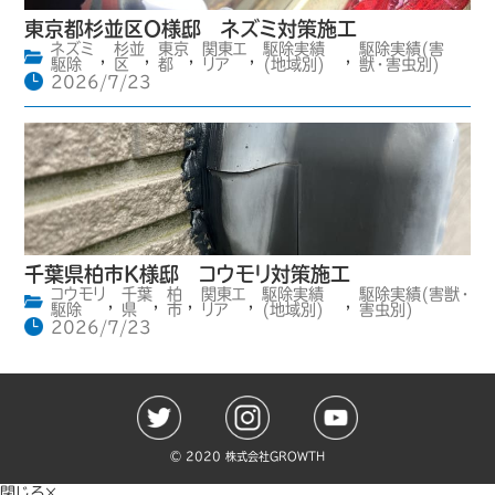
東京都杉並区O様邸 ネズミ対策施工
ネズミ
杉並
東京
関東エ
駆除実績
駆除実績(害
,
,
,
,
,
駆除
区
都
リア
(地域別)
獣・害虫別)
2026/7/23
千葉県柏市K様邸 コウモリ対策施工
コウモリ
千葉
柏
関東エ
駆除実績
駆除実績(害獣・
,
,
,
,
,
駆除
県
市
リア
(地域別)
害虫別)
2026/7/23
©️ 2020 株式会社GROWTH
閉じる×