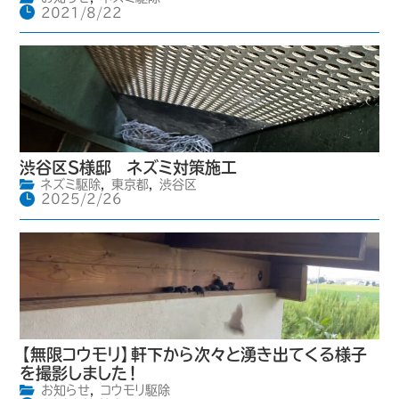
2021/8/22
渋谷区S様邸 ネズミ対策施工
ネズミ駆除
,
東京都
,
渋谷区
2025/2/26
【無限コウモリ】軒下から次々と湧き出てくる様子
を撮影しました！
お知らせ
,
コウモリ駆除