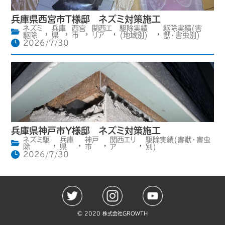
兵庫県西宮市T様邸 ネズミ対策施工
ネズミ
兵庫
西宮
関西エ
駆除実績
駆除実績(害
,
,
,
,
,
駆除
県
市
リア
(地域別)
獣・害虫別)
2026/7/30
兵庫県神戸市Y様邸 ネズミ対策施工
ネズミ駆
兵庫
神戸
関西エリ
駆除実績(害獣・害虫
,
,
,
,
除
県
市
ア
別)
2026/7/30
©️ 2020 株式会社GROWTH