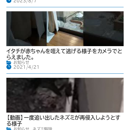
2023/8/7
イタチが赤ちゃんを咥えて逃げる様子をカメラでと
らえました。
お知らせ
2021/4/21
【動画】一度追い出したネズミが再侵入しようとす
る様子
お知らせ
,
ネズミ駆除