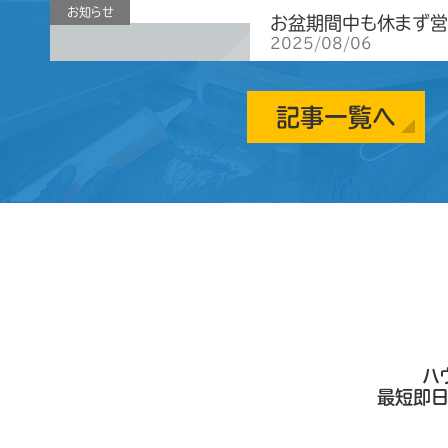
お知らせ
お盆期間中も休まず営
2025/08/06
平素より格別のご愛顧を賜り
ます。 当社ハウスプロテクト
常営業しております。 「夏
記事一覧へ
後でいいかな…」「大きな被
丈夫かも…」 そう思っている
裏や壁の中で大きな物音がし
一…⇒もっと見る
お知らせ
2025年ゴールデン
いたします。
2025/04
平素は多大なるご愛顧を頂き
ざいます。 当社ハウスプロテ
ンウイークも休まず営業して
殖シーズンです。 未だ被害
思っていると… 数か月後に
ハ
除費用が大きくかさむことは
に…⇒もっと見る
最短即