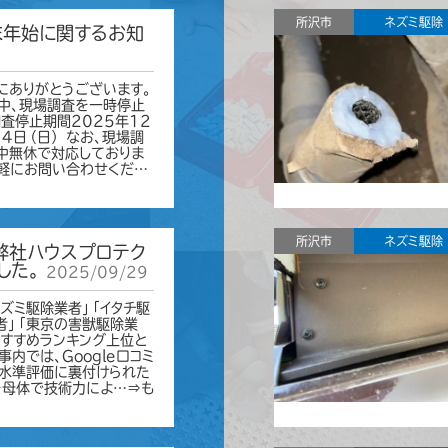
所沢市
ネズミ駆除
年末年始に関するお知
にありがとうございます。
中、現場調査を一時停止
査停止期間2025年12
月4日（日） なお、現場調
中無休で対応しておりま
軽にお問い合わせくだ…
所沢市
ネズミ駆除
弊社ハウスプロテク
した。
2025/09/29
ズミ駆除業者」「イタチ駆
者」「東京の害獣駆除業
おすすめランキング上位と
内では、Google口コミ
高水準評価に裏付けられた
を母体で技術力によ…⇒も