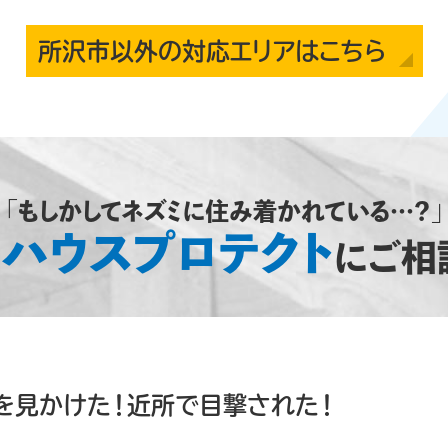
所沢市
ネズミ駆除
MA的ニュースショー」
25/02/14
所沢市以外の対応エリアはこちら
だきありがとうございま
す。 下記番組にて、弊社
た。 番組名：
ニュースショー」司会：千原
アナウンサー)放送：２０２
００〜１４：００ …⇒もっと
所沢市
ネズミ駆除
「もしかしてネズミに住み着かれている…？」
ハウスプロテクト
は
にご相
を見かけた！近所で目撃された！
所沢市
ネズミ駆除