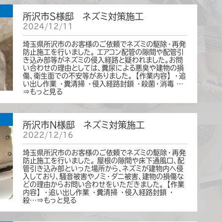
所沢市S様邸 ネズミ対策施工
2024/12/11
埼玉県所沢市のお客様のご依頼でネズミの駆除・再発
防止施工を行いました。 エアコン配管の隙間や配管引
き込み部等がネズミの侵入経路と疑われました。お問
い合わせの理由としては、糞尿による悪臭や建物の損
傷、衛生面での不安等がありました。 【作業内容】 ・追
い出し作業 ・糞清掃 ・侵入経路封鎖 ・殺菌・消毒 …
⇒もっと見る
所沢市N様邸 ネズミ対策施工
2022/12/16
埼玉県所沢市のお客様のご依頼でネズミの駆除・再発
防止施工を行いました。 屋根の隙間や床下通風口、配
管引き込み部といった場所から、ネズミが建物内へ侵
入しており、騒音被害やノミ・ダニ被害、建物の損傷な
どの理由からお問い合わせをいただきました。 【作業
内容】 ・追い出し作業 ・糞清掃 ・侵入経路封鎖 ・
殺…⇒もっと見る