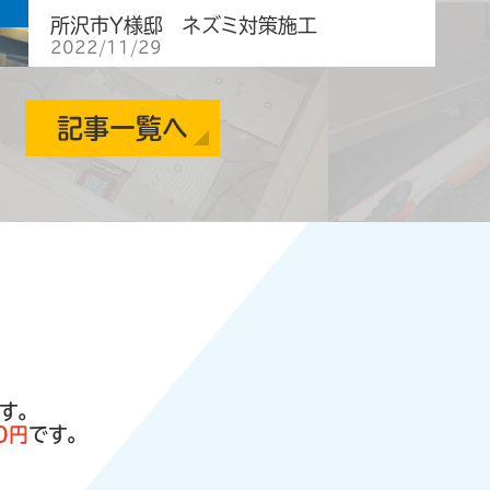
所沢市Y様邸 ネズミ対策施工
2022/11/29
埼玉県所沢市のお客様のご依頼でネズミの駆除・再発
防止施工を行いました。 屋根の隙間や床下通風口、雨
戸・シャッターの戸袋等がネズミの侵入経路と疑われま
記事一覧へ
した。お問い合わせの理由としては、糞尿による悪臭や
建物の損傷、衛生面での不安等がありました。 【作業
内容】 ・追い出し作業 ・糞清掃 ・侵入経路封鎖 ・…
⇒もっと見る
所沢市Y様邸 ネズミ対策施工
2022/9/10
埼玉県所沢市のお客様のご依頼でネズミの駆除・再発
防止施工を行いました。 換気口や床下通風口、屋根の
隙間等がネズミの侵入経路と疑われました。お問い合
わせの理由としては、糞尿による悪臭や建物の損傷、
衛生面での不安等がありました。 【作業内容】 ・追い
す。
出し作業 ・糞清掃 ・侵入経路封鎖 ・マーキング消臭
…⇒もっと見る
０円
です。