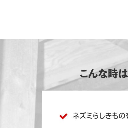
お知らせ
ABEMA TV「ABE
で紹介されました。
20
弊社ホームページをご覧いた
す。ハウスプロテクト編集部で
が専門家として取材を受けまし
ABEMATV「ABEMA 的
ジュニア・田中萌(テレビ朝日
５年２月９日（日） お昼１２：
見る
こんな時
ネズミらしきもの