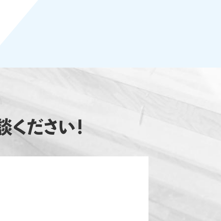
所沢市N様邸 ネズミ対策施工
2022/8/6
埼玉県所沢市のお客様のご依頼でネズミの駆除・再発
防止施工を行いました。 外壁の隙間やエアコン配管の
隙間、床下通風口等がネズミの侵入経路と疑われまし
た。お問い合わせの理由としては、糞尿による悪臭や
建物の損傷、衛生面での不安等がありました。 【作業
内容】 ・追い出し作業 ・糞清掃 ・侵入経路封鎖 ・マ
ー…⇒もっと見る
所沢市W様邸 ネズミ対策施工
2022/6/25
談ください！
埼玉県所沢市のお客様のご依頼でネズミの駆除・再発
防止施工を行いました。 外壁の隙間や屋根の隙間、床
下通風口等がネズミの侵入経路と疑われました。お問
い合わせの理由としては、騒音被害やノミ・ダニ被害、
衛生面での不安等がありました。 【作業内容】 ・追い
出し作業 ・糞清掃 ・侵入経路封鎖 ・マーキング消
臭…⇒もっと見る
所沢市M様邸 ネズミ対策施工