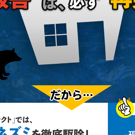
クト」では、
ネズミ
を徹底駆除！
-