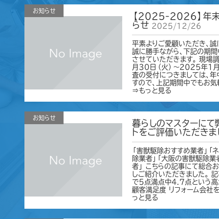
お知らせ
【2025-2026】
らせ
2025/12/26
平素よりご愛顧いただき、誠
誠に勝手ながら、下記の期間
させていただきます。 現場調
月30日（火）～2025年1
査の受付につきましては、年
すので、上記期間中でもお気
⇒もっと見る
お知らせ
暮らしのマスターにて
トをご評価いただきま
「害獣駆除おすすめ業者」「ネ
除業者」「大阪の害獣駆除業
者」 こちらの記事にて総合
しご紹介いただきました。 記事
で5点満点中4.7点という
顧客満足度 リフォーム会社
っと見る