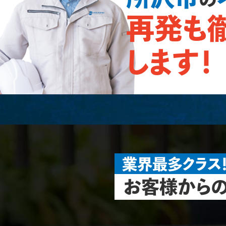
再発も
します！
業界最多クラス
お客様からの