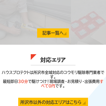
弊社ホームページをご覧いただきありがとう
ございます。ハウスプロテクト編集部です。 下
記番組にて、弊社が専門家として取材を受けま
した。 番組名：ABEMATV「ABEMA 的ニュ
ースショー」司会：千原ジュニア・田中萌(テレ
ビ朝日アナウンサー)放送：２０２５年２月９日
（日） お昼１２：００〜１４：００ …⇒もっと見る
記事一覧へ
対応エリア
ハウスプロテクトは所沢市全域対応のコウモリ駆除専門業者で
す。
最短即日
30分
で駆けつけ！現場調査・お見積り・出張費用
す
べて０円
です。
所沢市以外の対応エリアはこちら