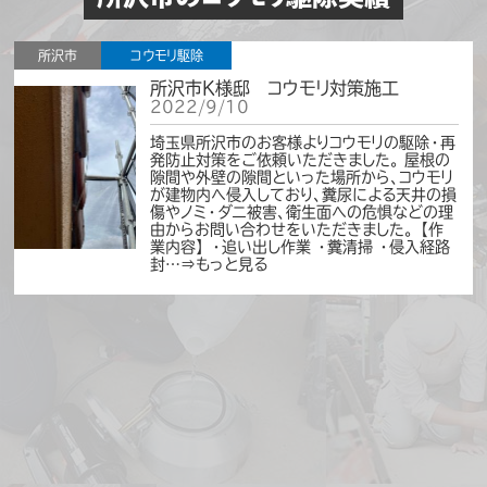
暑いから問い合わせは後でいいかな…」「大き
な被害はないしこのままで大丈夫かも…」 そ
う思っているうちに、ある日突然、天井裏や壁
所沢市
コウモリ駆除
の中で大きな物音がしはじめ、気づけば被害
が一…⇒もっと見る
所沢市K様邸 コウモリ対策施工
2022/9/10
埼玉県所沢市のお客様よりコウモリの駆除・再
お知らせ
発防止対策をご依頼いただきました。 屋根の
隙間や外壁の隙間といった場所から、コウモリ
2025年ゴールデンウィークも休まず営
が建物内へ侵入しており、糞尿による天井の損
業いたします。
2025/04/30
傷やノミ・ダニ被害、衛生面への危惧などの理
由からお問い合わせをいただきました。 【作
平素は多大なるご愛顧を頂きまして誠にあり
業内容】 ・追い出し作業 ・糞清掃 ・侵入経路
がとうございます。 当社ハウスプロテクトは、
封…⇒もっと見る
2025年ゴールデンウイークも休まず営業して
おります。 春は害獣の繁殖シーズンです。 未だ
被害は無いから大丈夫かな？と思っている
と… 数か月後に大きな被害となり害獣駆除費
用が大きくかさむことはよくある話です。 害獣
に…⇒もっと見る
お知らせ
ABEMA TV「ABEMA的ニュースショ
ー」で紹介されました。
2025/02/14