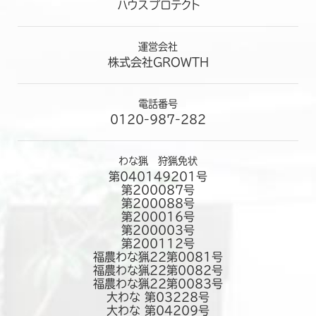
個人情報の第三者への開示・提供の禁止
ハウスプロテクト
当社は、お客さまよりお預かりした個人情報を適切に管理し、次
のいずれかに該当する場合を除き、個人情報を第三者に開示い
運営会社
たしません。
株式会社GROWTH
・お客さまの同意がある場合
・お客さまが希望されるサービスを行なうために当社が業務を
委託する業者に対して開示する場合
電話番号
・法令に基づき開示することが必要である場合
0120-987-282
個人情報の安全対策
当社は、個人情報の正確性及び安全性確保のために、セキュリテ
わな猟 狩猟免状
ィに万全の対策を講じています。
第040149201号
第200087号
ご本人の照会
第200088号
お客さまがご本人の個人情報の照会・修正・削除などをご希望
第200016号
される場合には、ご本人であることを確認の上、対応させていた
第200003号
だきます。
第200112号
福農わな猟22第0081号
法令、規範の遵守と見直し
福農わな猟22第0082号
当社は、保有する個人情報に関して適用される日本の法令、その
福農わな猟22第0083号
他規範を遵守するとともに、本ポリシーの内容を適宜見直し、そ
大わな 第03228号
大わな 第04209号
の改善に努めます。