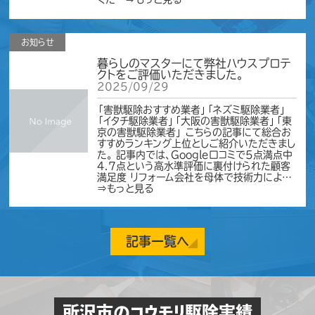
お知らせ
暮らしのマスターにて弊社ハウスプロテ
クトをご評価いただきました。
2025/09/29
「害獣駆除おすすめ業者」「ネズミ駆除業者」
「イタチ駆除業者」「大阪の害獣駆除業者」「東
京の害獣駆除業者」 こちらの記事にて総合お
すすめランキング上位としご紹介いただきまし
た。 記事内では、Google口コミで5点満点中
4.7点という高水準評価に裏付けられた顧客
満足度 リフォーム会社を母体で技術力によ…
⇒もっと見る
お知らせ
記事一覧へ
お盆期間中も休まず営業いたします。
2025/08/06
平素より格別のご愛顧を賜り、誠にありがとう
ございます。 当社ハウスプロテクトは、お盆期
所沢市のコウモリ駆除実績
間中も休まず通常営業しております。 「夏だし