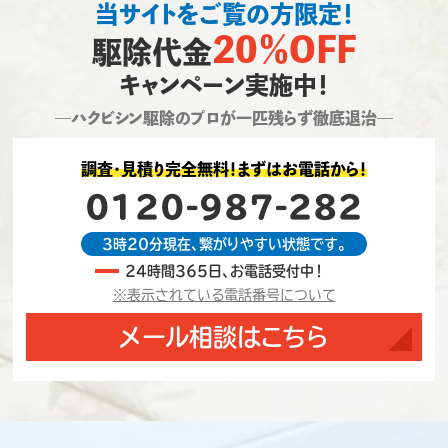
当サイトをご覧の方限定！
横浜市
ハクビシン駆除
横浜市T様邸施工
20％OFF
2021/3/22
駆除代金
神奈川県横浜市のお客様宅にてハクビシンの
キャンペーン実施中！
駆除・再発防止対策を行いました。…⇒もっと
見る
―ハクビシン駆除のプロが一匹残らず徹底退治―
横浜市
ハクビシン駆除
調査・見積り完全無料！まずはお電話から！
横浜市S様邸施工
2021/3/22
0120-987-282
神奈川県横浜市のお客様宅にてハクビシンの
3時20分現在、繋がりやすい状態です。
駆除・再発防止対策を行いました。…⇒もっと
見る
24時間365日、お電話受付中！
※表示されている電話番号について
メール相談はこちら