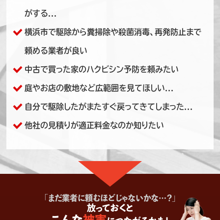
横浜市泉区K様邸 ハクビシン対策施工
2022/7/26
がする...
神奈川県横浜市のお客様よりハクビシンの駆
横浜市で駆除から糞掃除や殺菌消毒、再発防止まで
除・再発防止対策をご依頼いただきました。
床下通風口や配管引き込み部といった場所か
ら、ハクビシンが建物内へ侵入しており、耳障り
頼める業者が良い
な鳴き声や糞尿による天井のシミ、恐怖心など
の理由からお問い合わせをいただきました。
中古で買った家のハクビシン予防を頼みたい
【作業内容】 ・追い出し作業 ・糞清掃 ・侵入
経路…⇒もっと見る
庭やお店の敷地など広範囲を見てほしい...
自分で駆除したがまたすぐ戻ってきてしまった...
横浜市
ハクビシン駆除
他社の見積りが適正料金なのか知りたい
横浜市港南区A様邸 ハクビシン対策施
工
2022/7/12
神奈川県横浜市のお客様のご依頼でハクビシ
ンの駆除・再発防止施工を行いました。 屋根
の隙間や床下通風口といった場所から、ハクビ
シンが建物内へ侵入しており、糞尿による天井
のシミやノミ・ダニ被害、恐怖心などの理由か
らお問い合わせをいただきました。 【作業内
容】 ・追い出し作業 ・糞清掃 ・侵入経路封鎖
「まだ業者に頼むほどじゃないかな…？」
ま…⇒もっと見る
放っておくと
こんな
被害