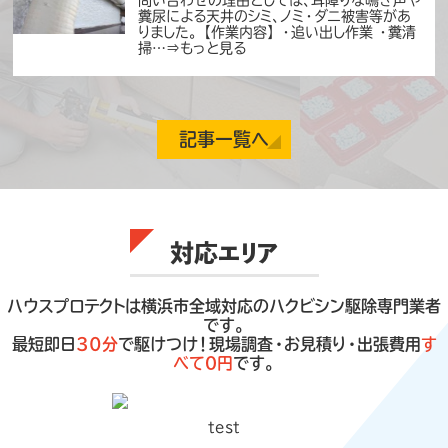
糞尿による天井のシミ、ノミ・ダニ被害等があ
弊社ホームページをご覧いただきありがとう
りました。 【作業内容】 ・追い出し作業 ・糞清
ございます。ハウスプロテクト編集部です。 下
掃…⇒もっと見る
記番組にて、弊社が専門家として取材を受けま
した。 番組名：ABEMATV「ABEMA 的ニュ
ースショー」司会：千原ジュニア・田中萌(テレ
ビ朝日アナウンサー)放送：２０２５年２月９日
横浜市
ネズミ駆除
（日） お昼１２：００〜１４：００ …⇒もっと見る
記事一覧へ
横浜市緑区S様邸 ネズミ、ハクビシン
対策施工
2023/2/13
神奈川県横浜市のお客様よりネズミ、ハクビシ
ンの駆除・再発防止対策をご依頼いただきま
した。 雨戸・シャッターの戸袋や外壁の隙間、
床下通風口等がネズミ、ハクビシンの侵入経路
対応エリア
と疑われました。お問い合わせの理由として
は、糞尿による悪臭やノミ・ダニ被害、建物の
損傷等がありました。 【作業内容】 ・追い出し
作業…⇒もっと見る
ハウスプロテクトは横浜市全域対応のハクビシン駆除専門業者
です。
最短即日
30分
で駆けつけ！現場調査・お見積り・出張費用
す
べて０円
です。
横浜市
アライグマ駆除
横浜市栄区S様邸 ハクビシン、アライグ
マ対策施工
2022/12/16
test
神奈川県横浜市のお客様よりハクビシン、アラ