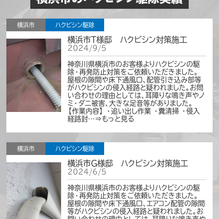
暑いから問い合わせは後でいいかな…」「大き
な被害はないしこのままで大丈夫かも…」 そ
う思っているうちに、ある日突然、天井裏や壁
横浜市
ハクビシン駆除
の中で大きな物音がしはじめ、気づけば被害
が一…⇒もっと見る
横浜市T様邸 ハクビシン対策施工
2024/9/5
神奈川県横浜市のお客様よりハクビシンの駆
お知らせ
除・再発防止対策をご依頼いただきました。
屋根の隙間や床下通風口、配管引き込み部等
2025年ゴールデンウィークも休まず営
がハクビシンの侵入経路と疑われました。お問
業いたします。
2025/04/30
い合わせの理由としては、耳障りな鳴き声やノ
ミ・ダニ被害、大きな足音等がありました。
平素は多大なるご愛顧を頂きまして誠にあり
【作業内容】 ・追い出し作業 ・糞清掃 ・侵入
がとうございます。 当社ハウスプロテクトは、
経路封…⇒もっと見る
2025年ゴールデンウイークも休まず営業して
おります。 春は害獣の繁殖シーズンです。 未だ
被害は無いから大丈夫かな？と思っている
と… 数か月後に大きな被害となり害獣駆除費
横浜市
ハクビシン駆除
用が大きくかさむことはよくある話です。 害獣
に…⇒もっと見る
横浜市G様邸 ハクビシン対策施工
2024/6/5
神奈川県横浜市のお客様よりハクビシンの駆
お知らせ
除・再発防止対策をご依頼いただきました。
屋根の隙間や床下通風口、エアコン配管の隙間
ABEMA TV「ABEMA的ニュースショ
等がハクビシンの侵入経路と疑われました。お
ー」で紹介されました。
2025/02/14
問い合わせの理由としては、耳障りな鳴き声や