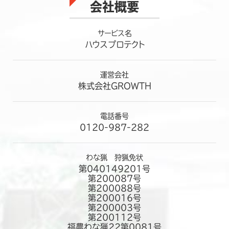
・本サービスの提供
会社概要
・サイト利用者のトラフィック測定および行動測定
・広告の配信およびその効果測定
サービス名
個人情報の第三者への開示・提供の禁止
ハウスプロテクト
当社は、お客さまよりお預かりした個人情報を適切に管理し、次
のいずれかに該当する場合を除き、個人情報を第三者に開示い
運営会社
たしません。
株式会社GROWTH
・お客さまの同意がある場合
・お客さまが希望されるサービスを行なうために当社が業務を
委託する業者に対して開示する場合
電話番号
・法令に基づき開示することが必要である場合
0120-987-282
個人情報の安全対策
当社は、個人情報の正確性及び安全性確保のために、セキュリテ
わな猟 狩猟免状
ィに万全の対策を講じています。
第040149201号
第200087号
ご本人の照会
第200088号
お客さまがご本人の個人情報の照会・修正・削除などをご希望
第200016号
される場合には、ご本人であることを確認の上、対応させていた
第200003号
だきます。
第200112号
福農わな猟22第0081号