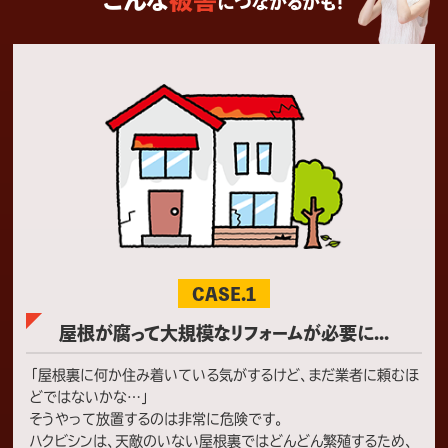
につながるかも！
横浜市
ハクビシン駆除
横浜市S様邸 ハクビシン対策施工
2022/6/24
神奈川県横浜市のお客様よりハクビシンの駆
除・再発防止対策をご依頼いただきました。
外壁の隙間や換気口、配管引き込み部等がハ
クビシンの侵入経路と疑われました。お問い合
わせの理由としては、耳障りな鳴き声やノミ・
ダニ被害、大きな足音等がありました。 【作業
内容】 ・追い出し作業 ・糞清掃 ・侵入経路封
鎖 …⇒もっと見る
横浜市
ハクビシン駆除
CASE.1
横浜市A様邸 ハクビシン対策施工
2022/6/16
屋根が腐って大規模なリフォームが必要に...
神奈川県横浜市のお客様よりハクビシンの駆
「屋根裏に何か住み着いている気がするけど、まだ業者に頼むほ
除・再発防止対策をご依頼いただきました。
床下通風口といった場所から、ハクビシンが建
どではないかな…」
物内へ侵入しており、糞尿による天井のシミや
そうやって放置するのは非常に危険です。
ノミ・ダニ被害、大きな足音などの理由からお
ハクビシンは、天敵のいない屋根裏ではどんどん繁殖するため、
問い合わせをいただきました。 【作業内容】 ・