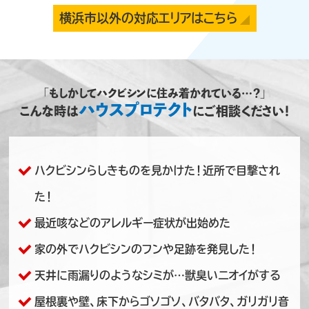
イグマの駆除・再発防止対策をご依頼いただ
横浜市以外の対応エリアはこちら
きました。 軒天の隙間や基礎の割れ目、床下
通風口といった場所から、ハクビシン、アライグ
マが建物内へ侵入しており、耳障りな鳴き声や
ノミ・ダニ被害、大きな足音などの理由からお
問い合わせをいただきました。 【作業内容】 ・
追…⇒もっと見る
「もしかしてハクビシンに住み着かれている…？」
ハウスプロテクト
こんな時は
にご相談ください！
横浜市
アライグマ駆除
横浜市磯子区E様邸 ハクビシン、アライ
グマ対策施工
2022/8/25
ハクビシンらしきものを見かけた！近所で目撃され
神奈川県横浜市のお客様よりハクビシン、アラ
イグマの駆除・再発防止対策をご依頼いただ
きました。 床下通風口やエアコン配管の隙間、
た！
屋根の隙間といった場所から、ハクビシン、ア
ライグマが建物内へ侵入しており、耳障りな鳴
最近咳などのアレルギー症状が出始めた
き声や糞尿による天井のシミ、ノミ・ダニ被害
などの理由からお問い合わせをいただきまし
た。 【…⇒もっと見る
家の外でハクビシンのフンや足跡を発見した！
天井に雨漏りのようなシミが…獣臭いニオイがする
横浜市
ハクビシン駆除
屋根裏や壁、床下からゴソゴソ、バタバタ、ガリガリ音