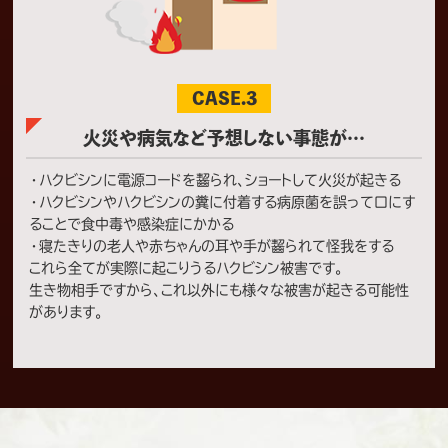
神奈川県横浜市のお客様宅にてネズミ、ハクビ
シンの駆除・再発防止対策を行いました。 天井
を走り回る騒音や糞にお困りでご相談いただ
きました。現地調査を行ったところ、配管や建
物の隙間、床下換気口などからネズミとハクビ
CASE.3
シンが建物内へ侵入しており、断熱材が荒らさ
れていたり糞があったりするなどにより衛生
火災や病気など予想しない事態が…
状態も悪…⇒もっと見る
・ハクビシンに電源コードを齧られ、ショートして火災が起きる
・ハクビシンやハクビシンの糞に付着する病原菌を誤って口にす
横浜市
ハクビシン駆除
ることで食中毒や感染症にかかる
横浜市集合住宅M様ハクビシン対策施工
・寝たきりの老人や赤ちゃんの耳や手が齧られて怪我をする
2021/7/4
これら全てが実際に起こりうるハクビシン被害です。
神奈川県横浜市のお客様宅にてハクビシンの
生き物相手ですから、これ以外にも様々な被害が起きる可能性
駆除・再発防止対策を行いました。建物の隙間
があります。
や通気口などから、ハクビシンが建物内へ侵入
し、騒音や糞による衛生状態が悪くなっていた
ため、大変お困りでした。 糞などの清掃や消
毒、消臭します。そして忌避剤を設置して、建物
内への空気の循環は損なわれないように、パ
ンチング…⇒もっと見る