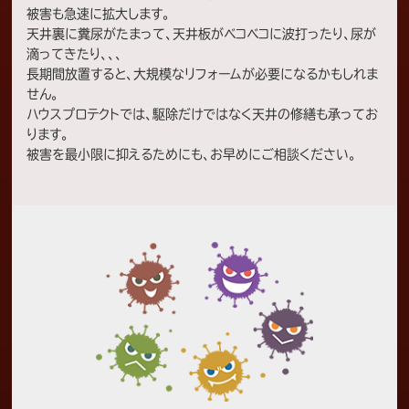
追い出し作業 ・糞清掃 ・侵入経路封鎖 ・マ
被害も急速に拡大します。
ー…⇒もっと見る
天井裏に糞尿がたまって、天井板がベコベコに波打ったり、尿が
滴ってきたり、、、
長期間放置すると、大規模なリフォームが必要になるかもしれま
横浜市
ハクビシン駆除
せん。
横浜市港南区T様邸 ハクビシン対策施
ハウスプロテクトでは、駆除だけではなく天井の修繕も承ってお
工
2022/6/9
ります。
神奈川県横浜市のお客様よりハクビシンの駆
被害を最小限に抑えるためにも、お早めにご相談ください。
除・再発防止対策をご依頼いただきました。
床下通風口や瓦の隙間等がハクビシンの侵入
経路と疑われました。お問い合わせの理由とし
ては、耳障りな鳴き声や大きな足音、恐怖心等
がありました。 【作業内容】 ・追い出し作業 ・
糞清掃 ・侵入経路封鎖 ・マーキング消臭 ・
ノ…⇒もっと見る
横浜市
ハクビシン駆除
横浜市金沢区N様邸 ハクビシン対策施
工
2022/5/17
神奈川県横浜市のお客様のご依頼でハクビシ
ンの駆除・再発防止施工を行いました。 瓦の