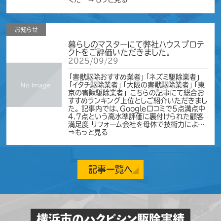
お知らせ
暮らしのマスターにて弊社ハウスプロテ
クトをご評価いただきました。
2025/09/29
「害獣駆除おすすめ業者」「ネズミ駆除業者」
「イタチ駆除業者」「大阪の害獣駆除業者」「東
京の害獣駆除業者」 こちらの記事にて総合お
すすめランキング上位としご紹介いただきまし
た。 記事内では、Google口コミで5点満点中
4.7点という高水準評価に裏付けられた顧客
満足度 リフォーム会社を母体で技術力によ…
⇒もっと見る
お知らせ
記事一覧へ
お盆期間中も休まず営業いたします。
2025/08/06
平素より格別のご愛顧を賜り、誠にありがとう
ございます。 当社ハウスプロテクトは、お盆期
横浜市のハクビシン駆除実績
間中も休まず通常営業しております。 「夏だし