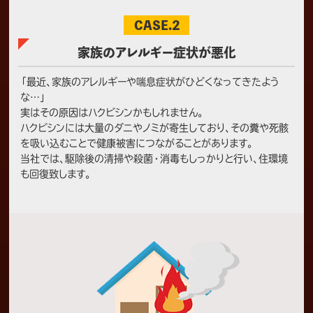
隙間や床下通風口、エアコン配管の隙間等がハ
クビシンの侵入経路と疑われました。お問い合
CASE.2
わせの理由としては、耳障りな鳴き声やノミ・
ダニ被害、恐怖心等がありました。 【作業内
容】 ・追い出し作業 ・糞清掃 ・侵入経路封鎖
家族のアレルギー症状が悪化
・…⇒もっと見る
「最近、家族のアレルギーや喘息症状がひどくなってきたよう
な…」
横浜市
ハクビシン駆除
実はその原因はハクビシンかもしれません。
横浜市M様邸 ハクビシン対策施工
ハクビシンには大量のダニやノミが寄生しており、その糞や死骸
2022/5/3
を吸い込むことで健康被害につながることがあります。
神奈川県横浜市のお客様よりハクビシンの駆
当社では、駆除後の清掃や殺菌・消毒もしっかりと行い、住環境
除・再発防止対策をご依頼いただきました。
も回復致します。
エアコン配管引き込み部や外壁の隙間、床下通
風口といった場所から、ハクビシンが建物内へ
侵入しており、耳障りな鳴き声や糞尿による天
井のシミ、大きな足音などの理由からお問い合
わせをいただきました。 【作業内容】 ・追い出
し作…⇒もっと見る
横浜市
ネズミ駆除
横浜市S様邸ネズミ＆ハクビシン駆除
2022/1/18