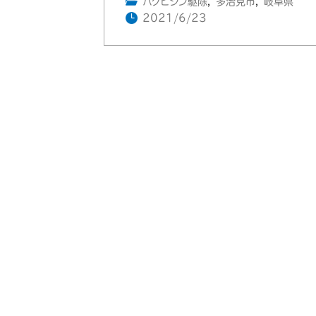
ハクビシン駆除
,
多治見市
,
岐阜県
2021/6/23