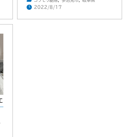
コウモリ駆除
,
多治見市
,
岐阜県
2022/8/17
工
ク