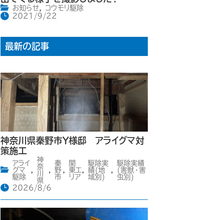
お知らせ
,
コウモリ駆除
2021/9/22
最新の記事
神奈川県秦野市Y様邸 アライグマ対
策施工
神
アライ
秦
関
駆除実
駆除実績
奈
グマ
,
,
野
,
東エ
,
績(地
,
(害獣・害
川
駆除
市
リア
域別)
虫別)
県
2026/8/6