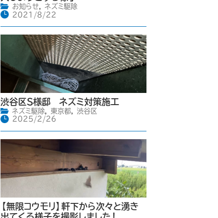
お知らせ
,
ネズミ駆除
2021/8/22
渋谷区S様邸 ネズミ対策施工
ネズミ駆除
,
東京都
,
渋谷区
2025/2/26
【無限コウモリ】軒下から次々と湧き
出てくる様子を撮影しました！