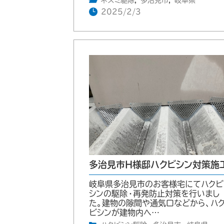
ネズミ駆除
,
多治見市
,
岐阜県
2025/2/3
多治見市H様邸ハクビシン対策施
岐阜県多治見市のお客様宅にてハクビ
シンの駆除・再発防止対策を行いまし
た。建物の隙間や通気口などから、ハ
ビシンが建物内へ…