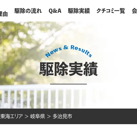
が
駆除の流れ
Q&A
駆除実績
クチコミ一覧
理由
駆除実績
>
東海エリア
>
岐阜県
>
多治見市