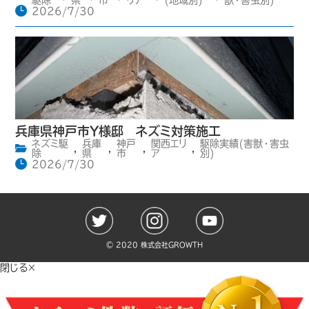
駆除
県
市
リア
(地域別)
獣・害虫別)
2026/7/30
兵庫県神戸市Y様邸 ネズミ対策施工
ネズミ駆
兵庫
神戸
関西エリ
駆除実績(害獣・害虫
,
,
,
,
除
県
市
ア
別)
2026/7/30
©️ 2020 株式会社GROWTH
閉じる×