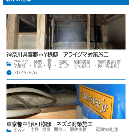
神奈川県秦野市Y様邸 アライグマ対策施工
秦
アライグ
神奈
関東
駆除実績
駆除実績(害
,
,
野
,
,
,
マ駆除
川県
エリア
(地域別)
獣・害虫別)
市
2026/8/6
東京都中野区I様邸 ネズミ対策施工
ネズミ
中野
東京
関東エ
駆除実績
駆除実績(害
,
,
,
,
,