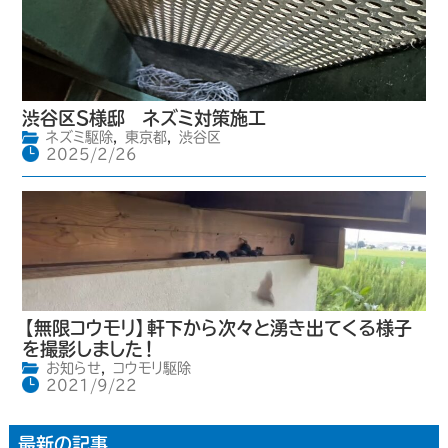
渋谷区S様邸 ネズミ対策施工
ネズミ駆除
,
東京都
,
渋谷区
2025/2/26
【無限コウモリ】軒下から次々と湧き出てくる様子
を撮影しました！
お知らせ
,
コウモリ駆除
2021/9/22
最新の記事