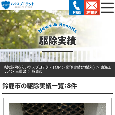
駆除実績
害獣駆除ならハウスプロテクト TOP
>
駆除実績(地域別)
>
東海エ
リア
>
三重県
>
鈴鹿市
鈴鹿市の駆除実績一覧：8件