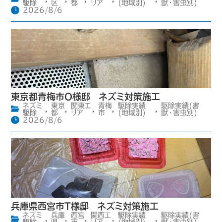
駆除
区
都
リア
(地域別)
獣・害虫別)
2026/8/6
東京都青梅市O様邸 ネズミ対策施工
ネズミ
東京
関東エ
青梅
駆除実績
駆除実績(害
,
,
,
,
,
駆除
都
リア
市
(地域別)
獣・害虫別)
2026/8/6
兵庫県西宮市T様邸 ネズミ対策施工
ネズミ
兵庫
西宮
関西エ
駆除実績
駆除実績(害
,
,
,
,
,